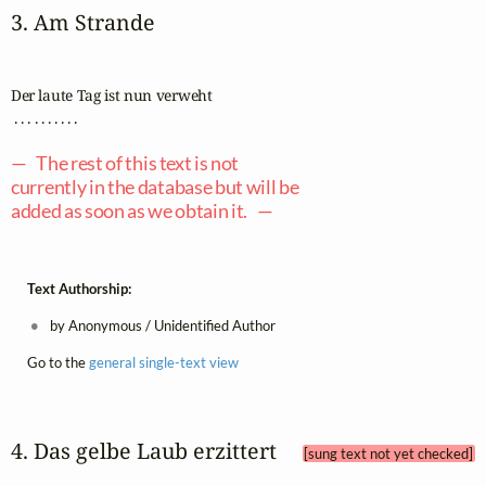
3. Am Strande
Der laute Tag ist nun verweht

 . . . . . . . . . .

— The rest of this text is not
currently in the database but will be
added as soon as we obtain it. —
Text Authorship:
by Anonymous / Unidentified Author
Go to the
general single-text view
4. Das gelbe Laub erzittert 
[sung text not yet checked]