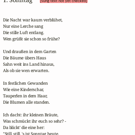
[sung text not yet checked]
Die Nacht war kaum verblühet,

Nur eine Lerche sang

Die stille Luft entlang.

Wen grüßt sie schon so frühe?

Und draußen in dem Garten

Die Bäume übers Haus

Sahn weit ins Land hinaus,

Als ob sie wen erwarten.

In festlichen Gewanden

Wie eine Kinderschar,

Tauperlen in dem Haar,

Die Blumen alle standen.

Ich dacht: ihr kleinen Bräute,

Was schmückt ihr euch so sehr? -

Da blickt' die eine her:

"Still, still, 's ist Sonntag heute.
