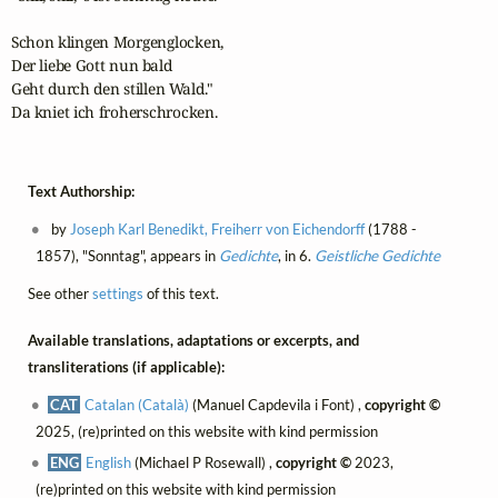
Schon klingen Morgenglocken,

Der liebe Gott nun bald

Geht durch den stillen Wald."

Da kniet ich froherschrocken.
Text Authorship:
by
Joseph Karl Benedikt, Freiherr von Eichendorff
(1788 -
1857), "Sonntag", appears in
Gedichte
, in 6.
Geistliche Gedichte
See other
settings
of this text.
Available translations, adaptations or excerpts, and
transliterations (if applicable):
CAT
Catalan (Català)
(Manuel Capdevila i Font) ,
copyright ©
2025, (re)printed on this website with kind permission
ENG
English
(Michael P Rosewall) ,
copyright ©
2023,
(re)printed on this website with kind permission