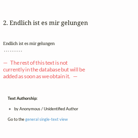
2. Endlich ist es mir gelungen
Endlich ist es mir gelungen

 . . . . . . . . . .

— The rest of this text is not
currently in the database but will be
added as soon as we obtain it. —
Text Authorship:
by Anonymous / Unidentified Author
Go to the
general single-text view