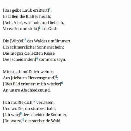
1
[Das gelbe Laub erzittert]
, 

Es fallen die Blätter herab; 

[Ach, Alles, was hold und lieblich, 

2
Verwelkt und sinkt]
 in's Grab. 

3
Die [Wipfel]
 des Waldes umflimmert 

Ein schmerzlicher Sonnenschein; 

Das mögen die letzten Küsse 

4
Des [scheidenden]
 Sommers seyn.

Mir ist, als müßt ich weinen 

5
Aus [tiefstem Herzensgrund]
; 

6
[Dies Bild erinnert mich wieder]
An unsre Abschiedsstund'. 

7
[Ich mußte dich]
 verlassen, 

Und wußte, du stürbest bald; 

8
[Ich war]
 der scheidende Sommer, 

9
[Du warst]
 der sterbende Wald.