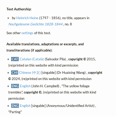
Text Authorship:
by
Heinrich Heine
(1797 - 1856), no title, appears in
Nachgelesene Gedichte 1828-1844
, no. 8
See other
settings
of this text.
Available translations, adaptations or excerpts, and
transliterations (if applicable):
CAT
Catalan (Català)
(Salvador Pila) ,
copyright ©
2015,
(re)printed on this website with kind permission
CHI
Chinese (中文)
[singable] (Dr Huaixing Wang) ,
copyright
©
2024, (re)printed on this website with kind permission
ENG
English
(John H. Campbell) , "The yellow foliage
trembles",
copyright ©
, (re)printed on this website with kind
permission
ENG
English
[singable] (Anonymous/Unidentified Artist) ,
"Parting"