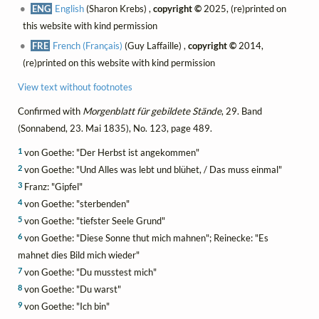
ENG
English
(Sharon Krebs) ,
copyright ©
2025, (re)printed on
this website with kind permission
FRE
French (Français)
(Guy Laffaille) ,
copyright ©
2014,
(re)printed on this website with kind permission
View text without footnotes
Confirmed with
Morgenblatt für gebildete Stände
, 29. Band
(Sonnabend, 23. Mai 1835), No. 123, page 489.
1
von Goethe: "Der Herbst ist angekommen"
2
von Goethe: "Und Alles was lebt und blühet, / Das muss einmal"
3
Franz: "Gipfel"
4
von Goethe: "sterbenden"
5
von Goethe: "tiefster Seele Grund"
6
von Goethe: "Diese Sonne thut mich mahnen"; Reinecke: "Es
mahnet dies Bild mich wieder"
7
von Goethe: "Du musstest mich"
8
von Goethe: "Du warst"
9
von Goethe: "Ich bin"