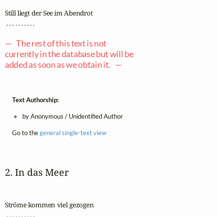
Still liegt der See im Abendrot

 . . . . . . . . . .

— The rest of this text is not
currently in the database but will be
added as soon as we obtain it. —
Text Authorship:
by Anonymous / Unidentified Author
Go to the
general single-text view
2. In das Meer
Ströme kommen viel gezogen

 . . . . . . . . . .
