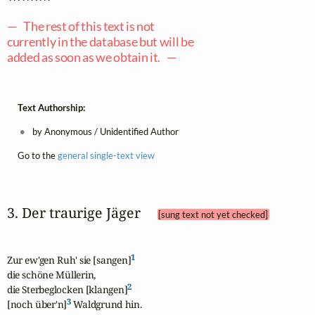
— The rest of this text is not
currently in the database but will be
added as soon as we obtain it. —
Text Authorship:
by Anonymous / Unidentified Author
Go to the
general single-text view
3. Der traurige Jäger 
[sung text not yet checked]
1
Zur ew'gen Ruh' sie [sangen]
die schöne Müllerin,

2
die Sterbeglocken [klangen]
3
[noch über'n]
 Waldgrund hin.
