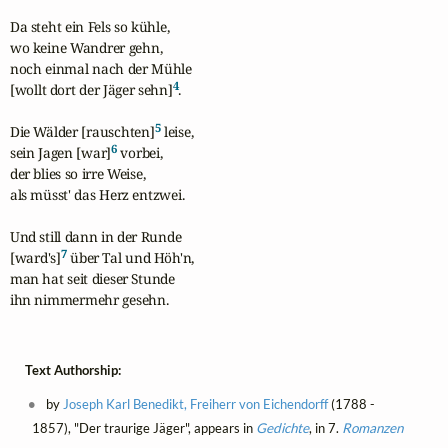
Da steht ein Fels so kühle,

wo keine Wandrer gehn,

noch einmal nach der Mühle

4
[wollt dort der Jäger sehn]
.

5
Die Wälder [rauschten]
 leise,

6
sein Jagen [war]
 vorbei,

der blies so irre Weise,

als müsst' das Herz entzwei.

Und still dann in der Runde

7
[ward's]
 über Tal und Höh'n,

man hat seit dieser Stunde

ihn nimmermehr gesehn.
Text Authorship:
by
Joseph Karl Benedikt, Freiherr von Eichendorff
(1788 -
1857), "Der traurige Jäger", appears in
Gedichte
, in 7.
Romanzen