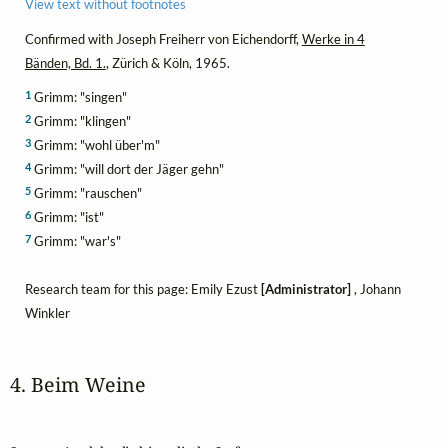
View text without footnotes
Confirmed with Joseph Freiherr von Eichendorff,
Werke in 4
Bänden, Bd. 1.
, Zürich & Köln, 1965.
1
Grimm: "singen"
2
Grimm: "klingen"
3
Grimm: "wohl über'm"
4
Grimm: "will dort der Jäger gehn"
5
Grimm: "rauschen"
6
Grimm: "ist"
7
Grimm: "war's"
Research team for this page: Emily Ezust
[Administrator]
, Johann
Winkler
4. Beim Weine