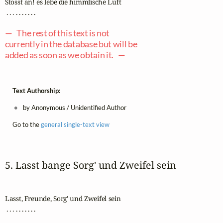
Stosst an! es lebe die himmlische Luft

 . . . . . . . . . .

— The rest of this text is not
currently in the database but will be
added as soon as we obtain it. —
Text Authorship:
by Anonymous / Unidentified Author
Go to the
general single-text view
5. Lasst bange Sorg' und Zweifel sein
Lasst, Freunde, Sorg' und Zweifel sein

 . . . . . . . . . .
