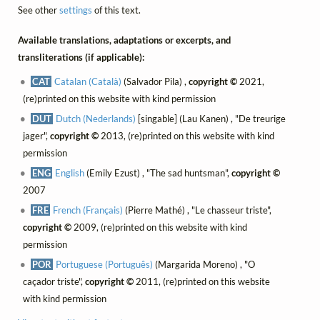
See other
settings
of this text.
Available translations, adaptations or excerpts, and
transliterations (if applicable):
CAT
Catalan (Català)
(Salvador Pila) ,
copyright ©
2021,
(re)printed on this website with kind permission
DUT
Dutch (Nederlands)
[singable] (Lau Kanen) , "De treurige
jager",
copyright ©
2013, (re)printed on this website with kind
permission
ENG
English
(Emily Ezust) , "The sad huntsman",
copyright ©
2007
FRE
French (Français)
(Pierre Mathé) , "Le chasseur triste",
copyright ©
2009, (re)printed on this website with kind
permission
POR
Portuguese (Português)
(Margarida Moreno) , "O
caçador triste",
copyright ©
2011, (re)printed on this website
with kind permission