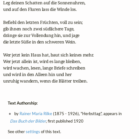
Leg deinen Schatten auf die Sonnenuhren,

und auf den Fluren lass die Winde los. 

Befiehl den letzten Früchten, voll zu sein;

gib ihnen noch zwei südlichere Tage,

dränge sie zur Vollendung hin, und jage

die letzte Süße in den schweren Wein. 

Wer jetzt kein Haus hat, baut sich keines mehr.

Wer jetzt allein ist, wird es lange bleiben,

wird wachen, lesen, lange Briefe schreiben

und wird in den Alleen hin und her

unruhig wandern, wenn die Blätter treiben. 
Text Authorship:
by
Rainer Maria Rilke
(1875 - 1926), "Herbsttag", appears in
Das Buch der Bilder
, first published 1920
See other
settings
of this text.