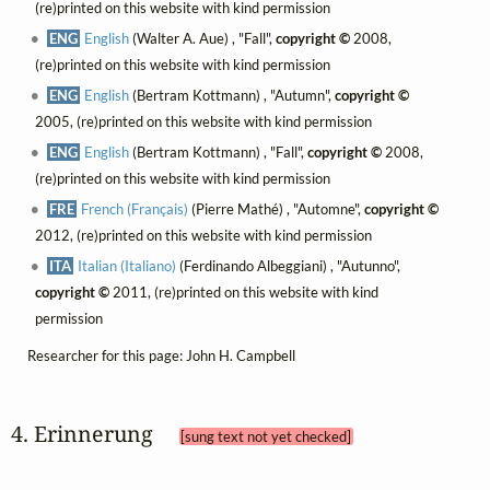
(re)printed on this website with kind permission
ENG
English
(Walter A. Aue) , "Fall",
copyright ©
2008,
(re)printed on this website with kind permission
ENG
English
(Bertram Kottmann) , "Autumn",
copyright ©
2005, (re)printed on this website with kind permission
ENG
English
(Bertram Kottmann) , "Fall",
copyright ©
2008,
(re)printed on this website with kind permission
FRE
French (Français)
(Pierre Mathé) , "Automne",
copyright ©
2012, (re)printed on this website with kind permission
ITA
Italian (Italiano)
(Ferdinando Albeggiani) , "Autunno",
copyright ©
2011, (re)printed on this website with kind
permission
Researcher for this page: John H. Campbell
4. Erinnerung 
[sung text not yet checked]