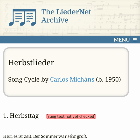
MENU
Herbstlieder
Song Cycle by
Carlos Micháns
(b. 1950)
1. Herbsttag 
[sung text not yet checked]
Herr, es ist Zeit. Der Sommer war sehr groß.
