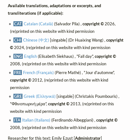
Available translations, adaptations or excerpts, and
transliterations (if applicable):
CAT
Catalan (Català)
(Salvador Pila) ,
copyright ©
2026,
(re)printed on this website with kind permission
CHI
Chinese (中文)
[singable] (Dr Huaixing Wang) ,
copyright
©
2024, (re)printed on this website with kind permission
ENG
English
(Elisabeth Siekhaus) , "Fall day",
copyright ©
2008, (re)printed on this website with kind permission
FRE
French (Français)
(Pierre Mathé) , "Jour d'automne",
copyright ©
2012, (re)printed on this website with kind
permission
GRE
Greek (Ελληνικά)
[singable] (Christakis Poumbouris) ,
"Φθινοπωρινή μέρα",
copyright ©
2013, (re)printed on this
website with kind permission
ITA
Italian (Italiano)
(Ferdinando Albeggiani) ,
copyright ©
2008, (re)printed on this website with kind permission
Researcher for this text: Emily Ezust [
Administrator
]