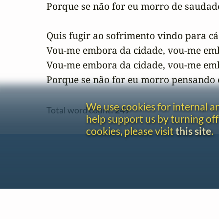
Porque se não for eu morro de saudade
Quis fugir ao sofrimento vindo para cá 
Vou-me embora da cidade, vou-me embo
Vou-me embora da cidade, vou-me embo
Porque se não for eu morro pensando 
We use cookies for internal 
Total word count:
249
help support us by turning off
cookies, please visit
this site
.