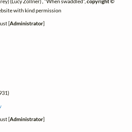
ey) (Lucy Zollner) , "When swaddled",
copyright ©
ebsite with kind permission
ust [
Administrator
]
931)
w
ust [
Administrator
]