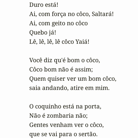
Duro está!

Ai, com força no côco, Saltará!

Ai, com geito no côco

Quebo já!

Lê, lê, lê, lê côco Yaiá!

Você diz qu'é bom o côco,

Côco bom não é assim;

Quem quiser ver um bom côco,

saia andando, atire em mim.

O coquinho está na porta,

Não é zombaria não;

Gentes venham ver o côco,

que se vai para o sertão.