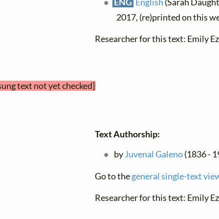
ENG
English
(Sarah Daughtr


2017, (re)printed on this w
Researcher for this text: Emily Ez
sung text not yet checked]
Text Authorship:
by
Juvenal Galeno
(1836 - 1
Go to the
general single-text vie
Researcher for this text: Emily Ez