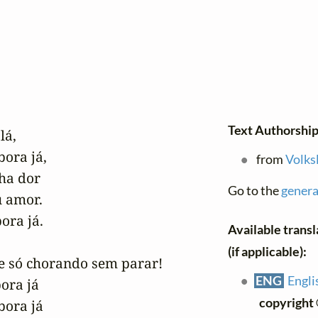
Text Authorship
á, 

ra já, 

from
Volks
a dor 

Go to the
genera
amor.  

a já. 

Available transl
(if applicable):
 só chorando sem parar!  

ENG
Engli
ra já 

copyright
ra já 
