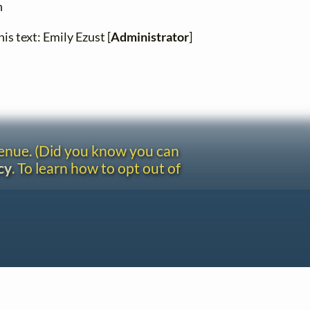
n
is text: Emily Ezust [
Administrator
]
venue. (Did you know you can
cy
. To learn how to opt out of
Site redesign by Shawn Thuris