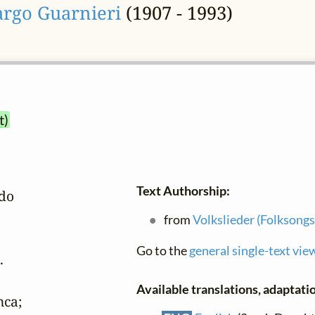
rgo Guarnieri
(1907 - 1993)
t)
Text Authorship:
o

from
Volkslieder (Folksongs
Go to the
general single-text vie


Available translations, adaptatio
ca;
