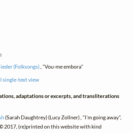
:
lieder (Folksongs)
, "Vou-me embora"
l single-text view
ations, adaptations or excerpts, and transliterations
sh
(Sarah Daughtrey) (Lucy Zollner) , "I'm going away",
 ©
2017, (re)printed on this website with kind