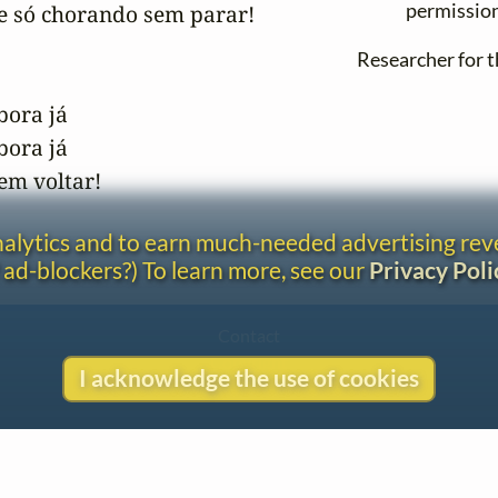
permissio
 só chorando sem parar!  

Researcher for th


ra já 

ra já 

em voltar!
analytics and to earn much-needed advertising re
 ad-blockers?) To learn more, see our
Privacy Poli
Contact
Copyright
I acknowledge the use of cookies
Privacy
Copyright © 2026 The LiederNet Archive