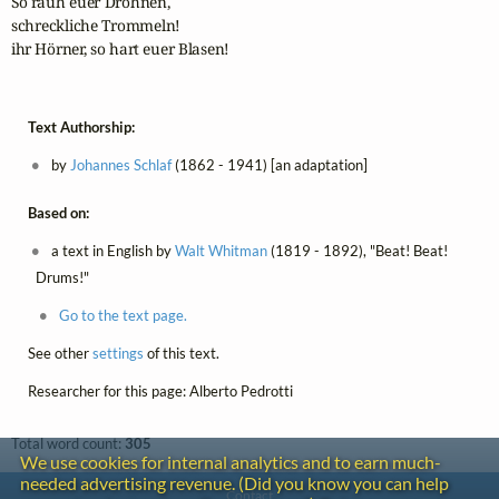
So rauh euer Dröhnen,

schreckliche Trommeln!

ihr Hörner, so hart euer Blasen!
Text Authorship:
by
Johannes Schlaf
(1862 - 1941) [an adaptation]
Based on:
a text in English by
Walt Whitman
(1819 - 1892), "Beat! Beat!
Drums!"
Go to the text page.
See other
settings
of this text.
Researcher for this page: Alberto Pedrotti
Total word count:
305
We use cookies for internal analytics and to earn much-
needed advertising revenue. (Did you know you can help
Contact