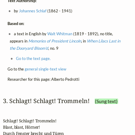
Text Authorship:
by
Johannes Schlaf
(1862 - 1941)
Based on:
a text in English by
Walt Whitman
(1819 - 1892), no title,
appears in
Memories of President Lincoln
, in
When Lilacs Last in
the Dooryard Bloom'd
, no. 9
Go to the text page.
Go to the
general single-text view
Researcher for this page: Alberto Pedrotti
3. Schlagt! Schlagt! Trommeln!
(Sung text)
Schlagt! Schlagt! Trommeln!

Blast, blast, Hörner!

Durch Fenster brecht und Türen
