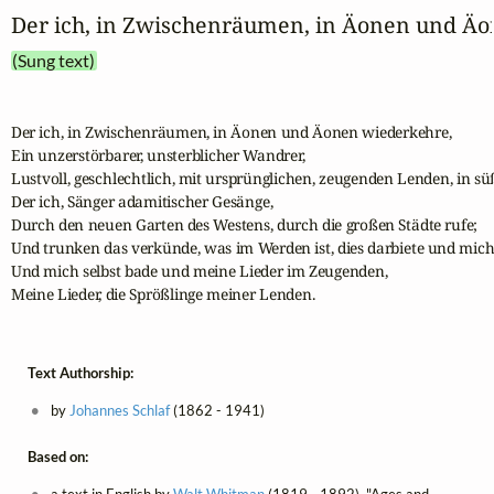
Der ich, in Zwischenräumen, in Äonen und Ä
(Sung text)
Der ich, in Zwischenräumen, in Äonen und Äonen wiederkehre,

Ein unzerstörbarer, unsterblicher Wandrer,

Lustvoll, geschlechtlich, mit ursprünglichen, zeugenden Lenden, in süße
Der ich, Sänger adamitischer Gesänge,

Durch den neuen Garten des Westens, durch die großen Städte rufe;

Und trunken das verkünde, was im Werden ist, dies darbiete und mich s
Und mich selbst bade und meine Lieder im Zeugenden,

Meine Lieder, die Sprößlinge meiner Lenden.
Text Authorship:
by
Johannes Schlaf
(1862 - 1941)
Based on:
a text in English by
Walt Whitman
(1819 - 1892), "Ages and