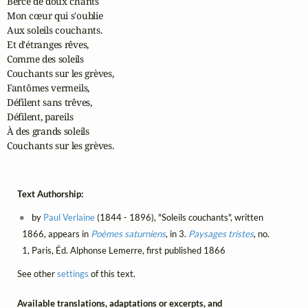
Berce de doux chants

Mon cœur qui s'oublie

Aux soleils couchants.

Et d'étranges rêves,

Comme des soleils

Couchants sur les grèves,

Fantômes vermeils,

Défilent sans trêves, 

Défilent, pareils

À des grands soleils

Couchants sur les grèves.
Text Authorship:
by
Paul Verlaine
(1844 - 1896), "Soleils couchants", written
1866, appears in
Poèmes saturniens
, in 3.
Paysages tristes
, no.
1, Paris, Éd. Alphonse Lemerre, first published 1866
See other
settings
of this text.
Available translations, adaptations or excerpts, and