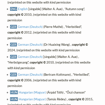
(re)printed on this website with kind permission
ENG
English
[singable] (Walter A. Aue) , "Autumn song",
copyright ©
2010, (re)printed on this website with kind
permission
GER
German (Deutsch)
(Pierre Mathé) , "Herbstlied",
copyright ©
2012, (re)printed on this website with kind
permission
GER
German (Deutsch)
(Dr Huaixing Wang) ,
copyright ©
2024, (re)printed on this website with kind permission
GER
German (Deutsch)
[singable] (Walter A. Aue) ,
"Herbstgesang",
copyright ©
2010, (re)printed on this website
with kind permission
GER
German (Deutsch)
(Bertram Kottmann) , "Herbstlied",
copyright ©
2006, (re)printed on this website with kind
permission
HUN
Hungarian (Magyar)
(Árpád Tóth) , "Őszi chanson"
HUN
Hungarian (Magyar)
(Tamás Rédey) ,
copyright ©
2015,
(re)printed on this website with kind permission