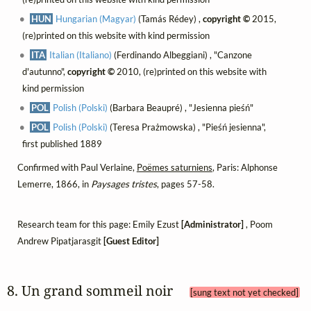
HUN
Hungarian (Magyar)
(Tamás Rédey) ,
copyright ©
2015,
(re)printed on this website with kind permission
ITA
Italian (Italiano)
(Ferdinando Albeggiani) , "Canzone
d'autunno",
copyright ©
2010, (re)printed on this website with
kind permission
POL
Polish (Polski)
(Barbara Beaupré) , "Jesienna pieśń"
POL
Polish (Polski)
(Teresa Prażmowska) , "Pieśń jesienna",
first published 1889
Confirmed with Paul Verlaine,
Poëmes saturniens
, Paris: Alphonse
Lemerre, 1866, in
Paysages tristes
, pages 57-58.
Research team for this page: Emily Ezust
[Administrator]
, Poom
Andrew Pipatjarasgit
[Guest Editor]
8. Un grand sommeil noir 
[sung text not yet checked]