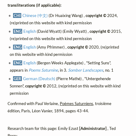
transliterations (if applicable):
CHI
Chinese (中文)
(Dr Huaixing Wang) ,
copyright ©
2024,
(re)printed on this website with kind permission
ENG
English
(David Wyatt) (Emily Wyatt) ,
copyright ©
2015,
(re)printed on this website with kind permission
ENG
English
(Amy Pfrimmer) ,
copyright ©
2020, (re)printed
on this website with kind permission
ENG
English
(Bergen Weeks Applegate) , "Setting Suns",
appears in
Poems Saturnine
, in 3.
Somber Landscapes
, no. 1
GER
German (Deutsch)
(Pierre Mathé) , "Untergehende
Sonnen",
copyright ©
2012, (re)printed on this website with kind
permission
Confirmed with Paul Verlaine,
Poèmes Saturniens
, troisième
édition, Paris, Léon Vanier, 1894, pages 43-44.
Research team for this page: Emily Ezust
[Administrator]
, Ted
Perry