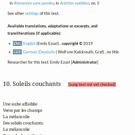
in
Romances sans paroles
, in
Ariettes oubliées
, no. 5
See other
settings
of this text.
Available translations, adaptations or excerpts, and
transliterations (if applicable):
ENG
English
(Emily Ezust) ,
copyright ©
2019
GER
German (Deutsch)
( Wolf von Kalckreuth, Graf) , no title
Researcher for this text: Emily Ezust [
Administrator
]
10. Soleils couchants 
[sung text not yet checked]
Une aube affaiblie

Verse par les champs

La mélancolie

Des soleils couchants.

La mélancolie
