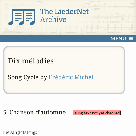
MENU
Dix mélodies
Song Cycle by
Frédéric Michel
5. Chanson d'automne 
[sung text not yet checked]
Les sanglots longs
