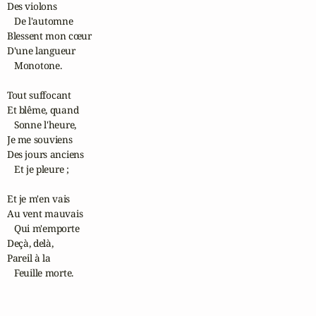
Des violons

   De l'automne

Blessent mon cœur

D'une langueur

   Monotone.

Tout suffocant

Et blême, quand

   Sonne l'heure,

Je me souviens

Des jours anciens

   Et je pleure ;

Et je m'en vais

Au vent mauvais

   Qui m'emporte

Deçà, delà,

Pareil à la

   Feuille morte.