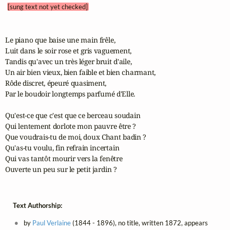
[sung text not yet checked]
Le piano que baise une main frêle,

Luit dans le soir rose et gris vaguement,

Tandis qu'avec un très léger bruit d'aile,

Un air bien vieux, bien faible et bien charmant,

Rôde discret, épeuré quasiment,

Par le boudoir longtemps parfumé d'Elle.

Qu'est-ce que c'est que ce berceau soudain

Qui lentement dorlote mon pauvre être ?

Que voudrais-tu de moi, doux Chant badin ?

Qu'as-tu voulu, fin refrain incertain

Qui vas tantôt mourir vers la fenêtre 

Ouverte un peu sur le petit jardin ?
Text Authorship:
by
Paul Verlaine
(1844 - 1896), no title, written 1872, appears