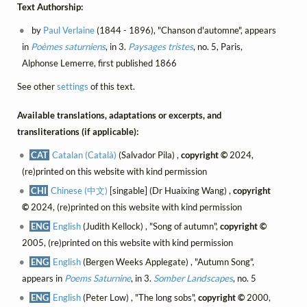
Text Authorship:
by
Paul Verlaine
(1844 - 1896), "Chanson d'automne", appears
in
Poèmes saturniens
, in 3.
Paysages tristes
, no. 5, Paris,
Alphonse Lemerre, first published 1866
See other
settings
of this text.
Available translations, adaptations or excerpts, and
transliterations (if applicable):
CAT
Catalan (Català)
(Salvador Pila) ,
copyright ©
2024,
(re)printed on this website with kind permission
CHI
Chinese (中文)
[singable] (Dr Huaixing Wang) ,
copyright
©
2024, (re)printed on this website with kind permission
ENG
English
(Judith Kellock) , "Song of autumn",
copyright ©
2005, (re)printed on this website with kind permission
ENG
English
(Bergen Weeks Applegate) , "Autumn Song",
appears in
Poems Saturnine
, in 3.
Somber Landscapes
, no. 5
ENG
English
(Peter Low) , "The long sobs",
copyright ©
2000,