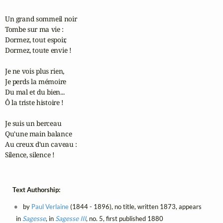
Un grand sommeil noir

Tombe sur ma vie :

Dormez, tout espoir,

Dormez, toute envie !

Je ne vois plus rien,

Je perds la mémoire

Du mal et du bien...

Ô la triste histoire !

Je suis un berceau

Qu'une main balance

Au creux d'un caveau :

Silence, silence !
Text Authorship:
by
Paul Verlaine
(1844 - 1896), no title, written 1873, appears
in
Sagesse
, in
Sagesse III
, no. 5, first published 1880