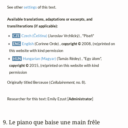
See other
settings
of this text.
Available translations, adaptations or excerpts, and
transliterations (if applicable):
CZE
Czech (Čeština)
(Jaroslav Vrchlický) , "Píseň"
ENG
English
(Corinne Orde) ,
copyright ©
2008, (re)printed on
this website with kind permission
HUN
Hungarian (Magyar)
(Tamás Rédey) , "Egy álom",
copyright ©
2015, (re)printed on this website with kind
permission
Originally titled Berceuse (
Cellulairement
, no. 8).
Researcher for this text: Emily Ezust [
Administrator
]
9. Le piano que baise une main frêle 