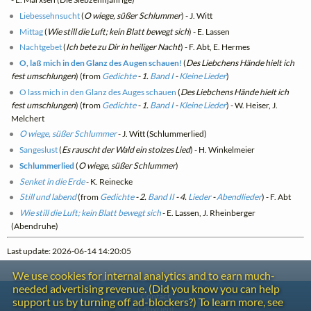
Liebessehnsucht
(
O wiege, süßer Schlummer
) - J. Witt
Mittag
(
Wie still die Luft; kein Blatt bewegt sich
) - E. Lassen
Nachtgebet
(
Ich bete zu Dir in heiliger Nacht
) - F. Abt, E. Hermes
O, laß mich in den Glanz des Augen schauen!
(
Des Liebchens Hände hielt ich
fest umschlungen
) (from
Gedichte
- 1.
Band I
-
Kleine Lieder
)
O lass mich in den Glanz des Auges schauen
(
Des Liebchens Hände hielt ich
fest umschlungen
) (from
Gedichte
- 1.
Band I
-
Kleine Lieder
) - W. Heiser, J.
Melchert
O wiege, süßer Schlummer
- J. Witt (Schlummerlied)
Sangeslust
(
Es rauscht der Wald ein stolzes Lied
) - H. Winkelmeier
Schlummerlied
(
O wiege, süßer Schlummer
)
Senket in die Erde
- K. Reinecke
Still und labend
(from
Gedichte
- 2.
Band II
- 4.
Lieder
-
Abendlieder
) - F. Abt
Wie still die Luft; kein Blatt bewegt sich
- E. Lassen, J. Rheinberger
(Abendruhe)
Last update: 2026-06-14 14:20:05
We use cookies for internal analytics and to earn much-
needed advertising revenue. (Did you know you can help
Contact
support us by turning off ad-blockers?) To learn more, see
Copyright