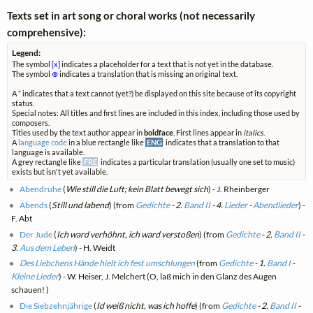
Texts set in art song or choral works (not necessarily
comprehensive):
Legend:
The symbol
[x]
indicates a placeholder for a text that is not yet in the database.
The symbol
⊗
indicates a translation that is missing an original text.
A
*
indicates that a text cannot (yet?) be displayed on this site because of its copyright
status.
Special notes: All titles and first lines are included in this index, including those used by
composers.
Titles used by the text author appear in
boldface
. First lines appear in
italics
.
A
language code
in a blue rectangle like
ENG
indicates that a translation to that
language is available.
A grey rectangle like
FRE
indicates a particular translation (usually one set to music)
exists but isn't yet available.
Abendruhe
(
Wie still die Luft; kein Blatt bewegt sich
) - J. Rheinberger
Abends
(
Still und labend
) (from
Gedichte
- 2.
Band II
- 4.
Lieder
-
Abendlieder
) -
F. Abt
Der Jude
(
Ich ward verhöhnt, ich ward verstoßen
) (from
Gedichte
- 2.
Band II
-
3.
Aus dem Leben
) - H. Weidt
Des Liebchens Hände hielt ich fest umschlungen
(from
Gedichte
- 1.
Band I
-
Kleine Lieder
) - W. Heiser, J. Melchert (O, laß mich in den Glanz des Augen
schauen! )
Die Siebzehnjährige
(
Id weiß nicht, was ich hoffe
) (from
Gedichte
- 2.
Band II
-