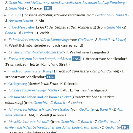
7.
Gedichte und Idyllen, nach dem Schwedischen des Johan Ludwig Runeberg
-
1.
Gedichte
) - E. Marxsen
FRE
Ein Jude
(
Ich ward verhöhnt, ich ward verstoßen
) (from
Gedichte
- 2.
Band II
-
3.
Aus dem Leben
) - F. Abt
Erlosch'ne Liebe
(
Es lockt der Lenz zu süßem Minnesang
) (from
Gedichte
- 2.
Band II
- 4.
Lieder
) - H. Weidt
Es lockt der Lenz zu süßem Minnesang
(from
Gedichte
- 2.
Band II
- 4.
Lieder
) -
H. Weidt (Ich möchte lieben und ich kann es nicht!)
Es rauscht der Wald ein stolzes Lied
- H. Winkelmeier (Sangeslust)
Frisch auf, zum letzten Kampf und Streit
ENG
- I. Bronsart von Schellendorf
(Frisch auf, zum letzten Kampf und Streit!)
Frisch auf zum letzten Kampf
(
Frisch auf, zum letzten Kampf und Streit
) - I.
Bronsart von Schellendorf
ENG
Grabgesang
(
Senket in die Erde
) - K. Reinecke
Ich bete zu Dir in heiliger Nacht
- F. Abt, E. Hermes (Nachtgebet)
Ich möchte lieben und ich kann es nicht!
(
Es lockt der Lenz zu süßem
Minnesang
) (from
Gedichte
- 2.
Band II
- 4.
Lieder
)
Ich ward verhöhnt, ich ward verstoßen
(from
Gedichte
- 2.
Band II
- 3.
Aus
dem Leben
) - F. Abt, H. Weidt (Ein Jude )
Id weiß nicht, was ich hoffe
(from
Gedichte
- 2.
Band II
- 7.
Gedichte und
Idyllen, nach dem Schwedischen des Johan Ludwig Runeberg
- 1.
Gedichte
)
FRE
- E. Marxsen (Die Siebzehnjährige)