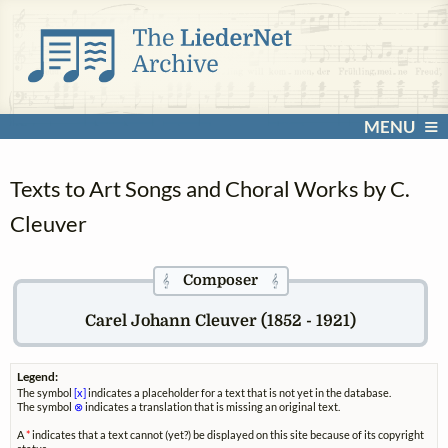
MENU
Texts to Art Songs and Choral Works by C.
Cleuver
Composer
𝄞
𝄞
Carel Johann Cleuver (1852 - 1921)
Legend:
The symbol
[x]
indicates a placeholder for a text that is not yet in the database.
The symbol
⊗
indicates a translation that is missing an original text.
A
*
indicates that a text cannot (yet?) be displayed on this site because of its copyright