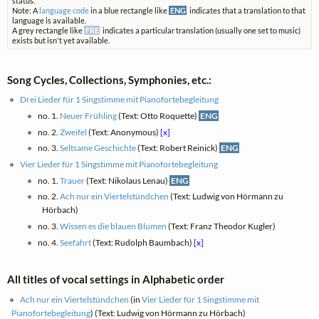
status.
Note: A
language code
in a blue rectangle like
ENG
indicates that a translation to that
language is available.
A grey rectangle like
FRE
indicates a particular translation (usually one set to music)
exists but isn't yet available.
Song Cycles, Collections, Symphonies, etc.:
Drei Lieder für 1 Singstimme mit Pianofortebegleitung
no. 1.
Neuer Frühling
(Text: Otto Roquette)
ENG
no. 2.
Zweifel
(Text: Anonymous)
[x]
no. 3.
Seltsame Geschichte
(Text: Robert Reinick)
ENG
Vier Lieder für 1 Singstimme mit Pianofortebegleitung
no. 1.
Trauer
(Text: Nikolaus Lenau)
ENG
no. 2.
Ach nur ein Viertelstündchen
(Text: Ludwig von Hörmann zu
Hörbach)
no. 3.
Wissen es die blauen Blumen
(Text: Franz Theodor Kugler)
no. 4.
Seefahrt
(Text: Rudolph Baumbach)
[x]
All titles of vocal settings in Alphabetic order
Ach nur ein Viertelstündchen
(in
Vier Lieder für 1 Singstimme mit
Pianofortebegleitung
) (Text: Ludwig von Hörmann zu Hörbach)