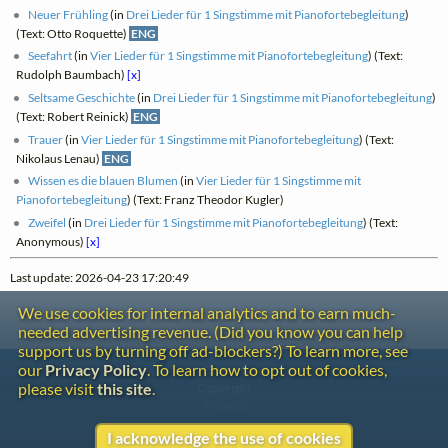
Neuer Frühling
(in
Drei Lieder für 1 Singstimme mit Pianofortebegleitung
)
(Text: Otto Roquette)
ENG
Seefahrt
(in
Vier Lieder für 1 Singstimme mit Pianofortebegleitung
) (Text:
Rudolph Baumbach)
[x]
Seltsame Geschichte
(in
Drei Lieder für 1 Singstimme mit Pianofortebegleitung
)
(Text: Robert Reinick)
ENG
Trauer
(in
Vier Lieder für 1 Singstimme mit Pianofortebegleitung
) (Text:
Nikolaus Lenau)
ENG
Wissen es die blauen Blumen
(in
Vier Lieder für 1 Singstimme mit
Pianofortebegleitung
) (Text: Franz Theodor Kugler)
Zweifel
(in
Drei Lieder für 1 Singstimme mit Pianofortebegleitung
) (Text:
Anonymous)
[x]
Last update: 2026-04-23 17:20:49
We use cookies for internal analytics and to earn much-
needed advertising revenue. (Did you know you can help
support us by turning off ad-blockers?) To learn more, see
our
Privacy Policy
. To learn how to opt out of cookies,
Contact
please visit
this site
.
Copyright
Privacy
I acknowledge the use of cookies