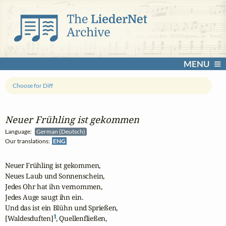
MENU
Choose for Diff
Neuer Frühling ist gekommen
Language:
German (Deutsch)
Our translations:
ENG
Neuer Frühling ist gekommen,

Neues Laub und Sonnenschein,

Jedes Ohr hat ihn vernommen,

Jedes Auge saugt ihn ein.

Und das ist ein Blühn und Sprießen,

1
[Waldesduften]
, Quellenfließen,
