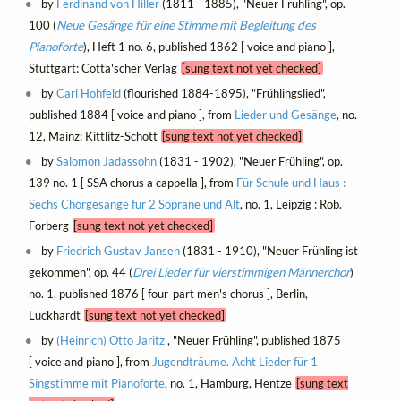
by
Ferdinand von Hiller
(1811 - 1885), "Neuer Frühling", op.
100 (
Neue Gesänge für eine Stimme mit Begleitung des
Pianoforte
), Heft 1 no. 6, published 1862 [ voice and piano ],
Stuttgart: Cotta'scher Verlag
[sung text not yet checked]
by
Carl Hohfeld
(flourished 1884-1895), "Frühlingslied",
published 1884 [ voice and piano ], from
Lieder und Gesänge
, no.
12, Mainz: Kittlitz-Schott
[sung text not yet checked]
by
Salomon Jadassohn
(1831 - 1902), "Neuer Frühling", op.
139 no. 1 [ SSA chorus a cappella ], from
Für Schule und Haus :
Sechs Chorgesänge für 2 Soprane und Alt
, no. 1, Leipzig : Rob.
Forberg
[sung text not yet checked]
by
Friedrich Gustav Jansen
(1831 - 1910), "Neuer Frühling ist
gekommen", op. 44 (
Drei Lieder für vierstimmigen Männerchor
)
no. 1, published 1876 [ four-part men's chorus ], Berlin,
Luckhardt
[sung text not yet checked]
by
(Heinrich) Otto Jaritz
, "Neuer Frühling", published 1875
[ voice and piano ], from
Jugendträume. Acht Lieder für 1
Singstimme mit Pianoforte
, no. 1, Hamburg, Hentze
[sung text