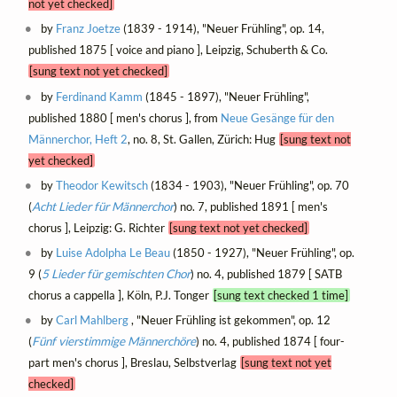
not yet checked]
by
Franz Joetze
(1839 - 1914), "Neuer Frühling", op. 14,
published 1875 [ voice and piano ], Leipzig, Schuberth & Co.
[sung text not yet checked]
by
Ferdinand Kamm
(1845 - 1897), "Neuer Frühling",
published 1880 [ men's chorus ], from
Neue Gesänge für den
Männerchor, Heft 2
, no. 8, St. Gallen, Zürich: Hug
[sung text not
yet checked]
by
Theodor Kewitsch
(1834 - 1903), "Neuer Frühling", op. 70
(
Acht Lieder für Männerchor
) no. 7, published 1891 [ men's
chorus ], Leipzig: G. Richter
[sung text not yet checked]
by
Luise Adolpha Le Beau
(1850 - 1927), "Neuer Frühling", op.
9 (
5 Lieder für gemischten Chor
) no. 4, published 1879 [ SATB
chorus a cappella ], Köln, P.J. Tonger
[sung text checked 1 time]
by
Carl Mahlberg
, "Neuer Frühling ist gekommen", op. 12
(
Fünf vierstimmige Männerchöre
) no. 4, published 1874 [ four-
part men's chorus ], Breslau, Selbstverlag
[sung text not yet
checked]