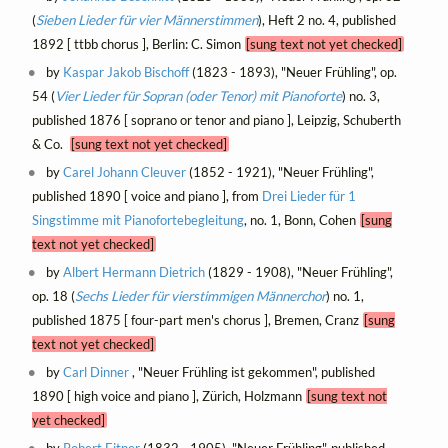
(
Sieben Lieder für vier Männerstimmen
), Heft 2 no. 4, published
1892 [ ttbb chorus ], Berlin: C. Simon
[sung text not yet checked]
by
Kaspar Jakob Bischoff
(1823 - 1893), "Neuer Frühling", op.
54 (
Vier Lieder für Sopran (oder Tenor) mit Pianoforte
) no. 3,
published 1876 [ soprano or tenor and piano ], Leipzig, Schuberth
& Co.
[sung text not yet checked]
by
Carel Johann Cleuver
(1852 - 1921), "Neuer Frühling",
published 1890 [ voice and piano ], from
Drei Lieder für 1
Singstimme mit Pianofortebegleitung
, no. 1, Bonn, Cohen
[sung
text not yet checked]
by
Albert Hermann Dietrich
(1829 - 1908), "Neuer Frühling",
op. 18 (
Sechs Lieder für vierstimmigen Männerchor
) no. 1,
published 1875 [ four-part men's chorus ], Bremen, Cranz
[sung
text not yet checked]
by
Carl Dinner
, "Neuer Frühling ist gekommen", published
1890 [ high voice and piano ], Zürich, Holzmann
[sung text not
yet checked]