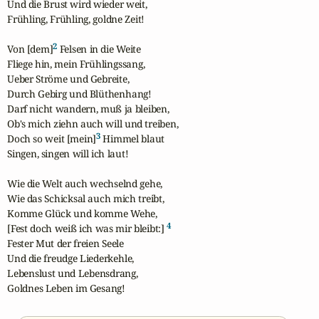
Und die Brust wird wieder weit,

Frühling, Frühling, goldne Zeit!

2
Von [dem]
 Felsen in die Weite

Fliege hin, mein Frühlingssang,

Ueber Ströme und Gebreite,

Durch Gebirg und Blüthenhang!

Darf nicht wandern, muß ja bleiben,

Ob's mich ziehn auch will und treiben,

3
Doch so weit [mein]
 Himmel blaut

Singen, singen will ich laut!

Wie die Welt auch wechselnd gehe,

Wie das Schicksal auch mich treibt,

Komme Glück und komme Wehe,

4
[Fest doch weiß ich was mir bleibt:] 
Fester Mut der freien Seele

Und die freudge Liederkehle,

Lebenslust und Lebensdrang,

Goldnes Leben im Gesang!