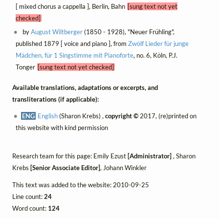
[ mixed chorus a cappella ], Berlin, Bahn
[sung text not yet
checked]
by
August Wiltberger
(1850 - 1928), "Neuer Frühling",
published 1879 [ voice and piano ], from
Zwölf Lieder für junge
Mädchen, für 1 Singstimme mit Pianoforte
, no. 6, Köln, P.J.
Tonger
[sung text not yet checked]
Available translations, adaptations or excerpts, and
transliterations (if applicable):
ENG
English
(Sharon Krebs) ,
copyright ©
2017, (re)printed on
this website with kind permission
Research team for this page: Emily Ezust
[Administrator]
, Sharon
Krebs
[Senior Associate Editor]
, Johann Winkler
This text was added to the website: 2010-09-25
Line count:
24
Word count:
124