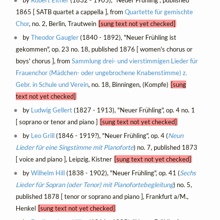
by
Robert Eitner
(1832 - 1905), "Neuer Frühling", published
1865 [ SATB quartet a cappella ], from
Quartette für gemischte
Chor
, no. 2, Berlin, Trautwein
[sung text not yet checked]
by
Theodor Gaugler
(1840 - 1892), "Neuer Frühling ist
gekommen", op. 23 no. 18, published 1876 [ women's chorus or
boys' chorus ], from
Sammlung drei- und vierstimmigen Lieder für
Frauenchor (Mädchen- oder ungebrochene Knabenstimme) z.
Gebr. in Schule und Verein
, no. 18, Binningen, (Kompfe)
[sung
text not yet checked]
by
Ludwig Gellert
(1827 - 1913), "Neuer Frühling", op. 4 no. 1
[ soprano or tenor and piano ]
[sung text not yet checked]
by
Leo Grill
(1846 - 1919?), "Neuer Frühling", op. 4 (
Neun
Lieder für eine Singstimme mit Pianoforte
) no. 7, published 1873
[ voice and piano ], Leipzig, Kistner
[sung text not yet checked]
by
Wilhelm Hill
(1838 - 1902), "Neuer Frühling", op. 41 (
Sechs
Lieder für Sopran (oder Tenor) mit Pianofortebegleitung
) no. 5,
published 1878 [ tenor or soprano and piano ], Frankfurt a/M.,
Henkel
[sung text not yet checked]