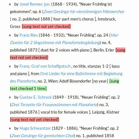
by
Josef Renner, jun.
(1868 - 1934), "Neuer Frühling ist
gekommen", op. 6 (
Zwei Gesänge für vierstimmigen Männerchor
) no. 2, published 1888 [ four-part men's chorus ], Innsbruck,
Gross
[sung text not yet checked]
by
Franz Ries
(1846 - 1932), "Neuer Frühling", op. 24 (
Vier
Duette für 2 Singstimme mit Pianofortebegleitung
) no. 4,
published 1873 [ duet for 2 voices with piano ], Berlin, Erler
[sung
text not yet checked]
by
Franz, Graf von Schaffgotsch
, no title, stanzas 1-2 [ bass
and piano ], from
Drei Lieder für eine Baßstimme mit Begleitung
des Pianoforte
, no. 2, Wien: Adolf Bösendorfer [no year]
[sung
text checked 1 time]
by
Gustav E. Schreck
(1849 - 1918), "Neuer Frühling", op. 2
(
Drei Terzette für Frauenstimmen mit Pianoforte
) no. 3,
published 1876 [ vocal trio for female voices ], Leipzig, Kistner
[sung text not yet checked]
by
Hugo Schwantzer
(1829 - 1886), "Neuer Frühling", op. 2
(
Zwei Gesänge für gemischten Chor
) no. 1, published 1858