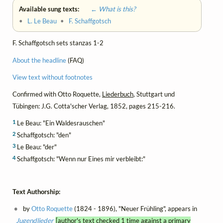
Available sung texts:
← What is this?
•
L. Le Beau
•
F. Schaffgotsch
F. Schaffgotsch sets stanzas 1-2
About the headline
(FAQ)
View text without footnotes
Confirmed with Otto Roquette,
Liederbuch
, Stuttgart und
Tübingen: J.G. Cotta'scher Verlag, 1852, pages 215-216.
1
Le Beau: "Ein Waldesrauschen"
2
Schaffgotsch: "den"
3
Le Beau: "der"
4
Schaffgotsch: "Wenn nur Eines mir verbleibt:"
Text Authorship:
by
Otto Roquette
(1824 - 1896), "Neuer Frühling", appears in
Jugendlieder
[author's text checked 1 time against a primary