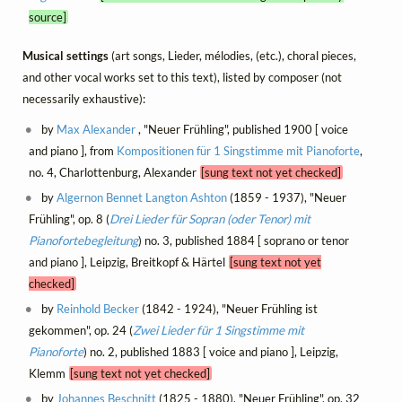
source]
Musical settings
(art songs, Lieder, mélodies, (etc.), choral pieces,
and other vocal works set to this text), listed by composer (not
necessarily exhaustive):
by
Max Alexander
, "Neuer Frühling", published 1900 [ voice
and piano ], from
Kompositionen für 1 Singstimme mit Pianoforte
,
no. 4, Charlottenburg, Alexander
[sung text not yet checked]
by
Algernon Bennet Langton Ashton
(1859 - 1937), "Neuer
Frühling", op. 8 (
Drei Lieder für Sopran (oder Tenor) mit
Pianofortebegleitung
) no. 3, published 1884 [ soprano or tenor
and piano ], Leipzig, Breitkopf & Härtel
[sung text not yet
checked]
by
Reinhold Becker
(1842 - 1924), "Neuer Frühling ist
gekommen", op. 24 (
Zwei Lieder für 1 Singstimme mit
Pianoforte
) no. 2, published 1883 [ voice and piano ], Leipzig,
Klemm
[sung text not yet checked]
by
Johannes Beschnitt
(1825 - 1880), "Neuer Frühling", op. 32