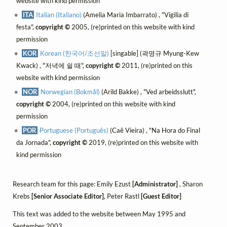
website with kind permission
ITA
Italian (Italiano)
(Amelia Maria Imbarrato) , "Vigilia di
festa",
copyright ©
2005, (re)printed on this website with kind
permission
KOR
Korean (한국어/조선말)
[singable] (곽명규 Myung-Kew
Kwack) , "저녁에 쉴 때",
copyright ©
2011, (re)printed on this
website with kind permission
NOR
Norwegian (Bokmål)
(Arild Bakke) , "Ved arbeidsslutt",
copyright ©
2004, (re)printed on this website with kind
permission
POR
Portuguese (Português)
(Caê Vieira) , "Na Hora do Final
da Jornada",
copyright ©
2019, (re)printed on this website with
kind permission
Research team for this page: Emily Ezust
[Administrator]
, Sharon
Krebs
[Senior Associate Editor]
, Peter Rastl
[Guest Editor]
This text was added to the website between May 1995 and
September 2003.