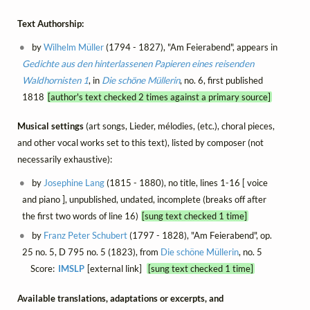
Text Authorship:
by
Wilhelm Müller
(1794 - 1827), "Am Feierabend", appears in
Gedichte aus den hinterlassenen Papieren eines reisenden
Waldhornisten 1
, in
Die schöne Müllerin
, no. 6, first published
1818
[author's text checked 2 times against a primary source]
Musical settings
(art songs, Lieder, mélodies, (etc.), choral pieces,
and other vocal works set to this text), listed by composer (not
necessarily exhaustive):
by
Josephine Lang
(1815 - 1880), no title, lines 1-16 [ voice
and piano ], unpublished, undated, incomplete (breaks off after
the first two words of line 16)
[sung text checked 1 time]
by
Franz Peter Schubert
(1797 - 1828), "Am Feierabend", op.
25 no. 5, D 795 no. 5 (1823), from
Die schöne Müllerin
, no. 5
Score:
IMSLP
[external link]
[sung text checked 1 time]
Available translations, adaptations or excerpts, and