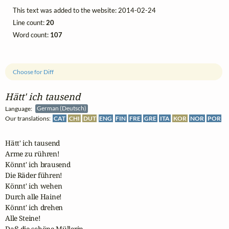
This text was added to the website: 2014-02-24
Line count:
20
Word count:
107
Choose for Diff
Hätt' ich tausend
Language:
German (Deutsch)
Our translations:
CAT
CHI
DUT
ENG
FIN
FRE
GRE
ITA
KOR
NOR
POR
Hätt' ich tausend

Arme zu rühren!

Könnt' ich brausend

Die Räder führen!

Könnt' ich wehen

Durch alle Haine!

Könnt' ich drehen

Alle Steine!

Daß die schöne Müllerin
