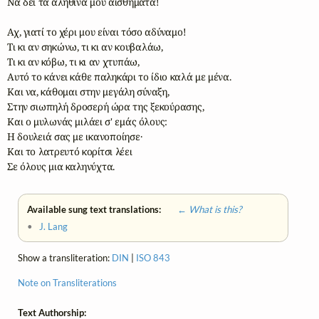
Να δει τα αληθινά μου αισθήματα! 

Αχ, γιατί το χέρι μου είναι τόσο αδύναμο! 

Τι κι αν σηκώνω, τι κι αν κουβαλάω, 

Τι κι αν κόβω, τι κι αν χτυπάω,

Αυτό το κάνει κάθε παληκάρι το ίδιο καλά με μένα.

Και να, κάθομαι στην μεγάλη σύναξη,

Στην σιωπηλή δροσερή ώρα της ξεκούρασης,

Και ο μυλωνάς μιλάει σ' εμάς όλους: 

Η δουλειά σας με ικανοποίησε·

Και το λατρευτό κορίτσι λέει  

Σε όλους μια καληνύχτα.
Available sung text translations:
← What is this?
•
J. Lang
Show a transliteration:
DIN
|
ISO 843
Note on Transliterations
Text Authorship: