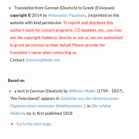
Translation from German (Deutsch) to Greek (Ελληνικά)
copyright ©
2014 by
Athanasios Papaisiou
, (re)printed on this
website with kind permission.
To reprint and distribute this
author's work for concert programs, CD booklets, etc., you may
ask the copyright-holder(s) directly or ask us; we are authorized
to grant permission on their behalf. Please provide the
translator's name when contacting us.
Contact:
licenses@
lieder.
net
Based on:
a text in German (Deutsch) by
Wilhelm Müller
(1794 - 1827),
"Am Feierabend", appears in
Gedichte aus den hinterlassenen
Papieren eines reisenden Waldhornisten 1
, in
Die schöne
Müllerin
, no. 6, first published 1818
Go to the text page.