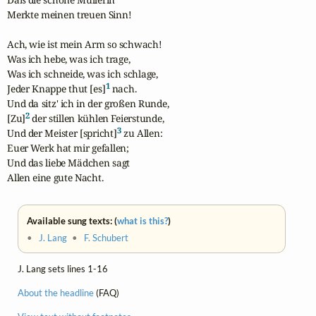
Merkte meinen treuen Sinn!

Ach, wie ist mein Arm so schwach!

Was ich hebe, was ich trage,

Was ich schneide, was ich schlage,

1
Jeder Knappe thut [es]
 nach.

Und da sitz' ich in der großen Runde,

2
[Zu]
 der stillen kühlen Feierstunde,

3
Und der Meister [spricht]
 zu Allen:

Euer Werk hat mir gefallen;

Und das liebe Mädchen sagt

Allen eine gute Nacht.
Available sung texts: (
what is this?
)
•
J. Lang
•
F. Schubert
J. Lang sets lines 1-16
About the headline
(FAQ)