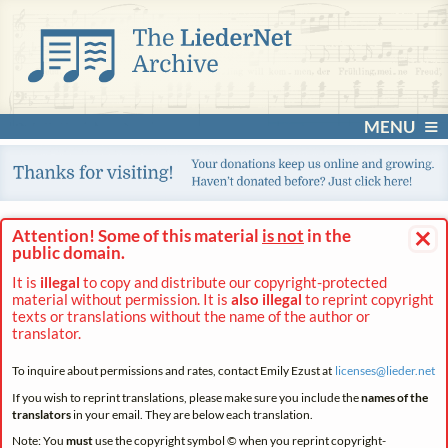
MENU
×
Attention! Some of this material
is not
in the
public domain.
It is
illegal
to copy and distribute our copyright-protected
material without permission. It is
also illegal
to reprint copyright
texts or translations without the name of the author or
translator.
To inquire about permissions and rates, contact Emily Ezust at
licenses@
lieder.
net
If you wish to reprint translations, please make sure you include the
names of the
translators
in your email. They are below each translation.
Note: You
must
use the copyright symbol © when you reprint copyright-