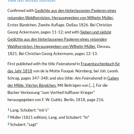
View text without footnotes
Confirmed with
Gedichte aus den hinterlassenen Papieren eines
reisenden Waldhornisten. Herausgegeben von Wilhelm Müller.
Erstes Bändchen. Zweite Auflage. Deßau 1826. Bei Christian
Georg Ackermann, pages 11-12; and with
Sieben und siebzig
Gedichte aus den hinterlassenen Papieren eines reisenden
Waldhornisten. Herausgegeben von Wilhelm Müller.
Dessau,
1821. Bei Christian Georg Ackermann, pages 12-13.
First published with the title
Feierabend
in
Frauentaschenbuch für
das Jahr 1818
von de la Motte Fouqué. Nürnberg, bei Joh. Leonh.
Schrag, pages 347-348; and also (title:
Am Feierabend
) in
Gaben
der Milde. Viertes Bändchen.
Mit Beiträgen von [...]. Für die
Bücher-Verloosung "zum Vortheil hülfloser Krieger"
herausgegeben von F. W. Gubitz. Berlin, 1818, page 216.
1
Lang, Schubert: "mir's"
2
Müller (1821 edition), Lang, and Schubert: "In"
3
Schubert: "sagt"