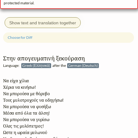
protected material.
Show text and translation together
Choose for Diff
Στην απογευματινή ξεκούραση
Language:
Greek (Ελληνικά)
after the
German (Deutsch)
Να είχα χίλια 

Χέρια να κινήσω!

Να μπορούσα με θόρυβο

Τους μυλοτροχούς να οδηγήσω!

Να μπορούσα να φυσήξω 

Μέσα από όλα τα άλση! 

Να μπορούσα να γυρίσω

Όλες τις μυλόπετρες!

Ώστε η ωραία μυλωνού
