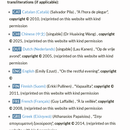
transliterations (if applicable):
CAT
Catalan (Català)
(Salvador Pila) , "A l'hora de plegar",
copyright ©
2010, (re)printed on this website with kind
permission
CHI
Chinese (中文)
[singable] (Dr Huaixing Wang) ,
copyright
©
2025, (re)printed on this website with kind permission
DUT
Dutch (Nederlands)
[singable] (Lau Kanen) , "Op de vrije
avond",
copyright ©
2005, (re)printed on this website with kind
permission
ENG
English
(Emily Ezust) , "On the restful evening",
copyright
©
FIN
Finnish (Suomi)
(Erkki Pullinen) , "Vapaailta",
copyright ©
2011, (re)printed on this website with kind permission
FRE
French (Français)
(Guy Laffaille) , "À la veillée",
copyright
©
2008, (re)printed on this website with kind permission
GRE
Greek (Ελληνικά)
(Athanasios Papaisiou) , "Στην
απογευματινή ξεκούραση",
copyright ©
2014, (re)printed on this