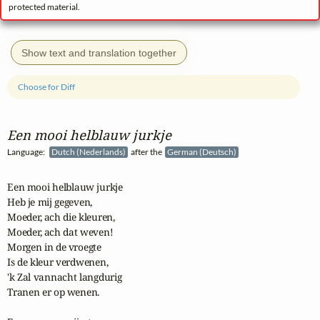
protected material.
Show text and translation together
Choose for Diff
Een mooi helblauw jurkje
Language:
Dutch (Nederlands)
after the
German (Deutsch)
Een mooi helblauw jurkje

Heb je mij gegeven,

Moeder, ach die kleuren,

Moeder, ach dat weven!

Morgen in de vroegte

Is de kleur verdwenen,

'k Zal vannacht langdurig

Tranen er op wenen.
