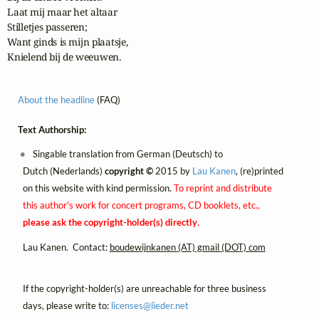
Laat mij maar het altaar

Stilletjes passeren;

Want ginds is mijn plaatsje,

Knielend bij de weeuwen.
About the headline
(FAQ)
Text Authorship:
Singable translation from German (Deutsch) to
Dutch (Nederlands)
copyright ©
2015 by
Lau Kanen
, (re)printed
on this website with kind permission.
To reprint and distribute
this author's work for concert programs, CD booklets, etc.,
please ask the copyright-holder(s) directly
.
Lau Kanen. Contact:
boudewijnkanen (AT) gmail (DOT) com
If the copyright-holder(s) are unreachable for three business
days, please write to:
licenses@
lieder.
net