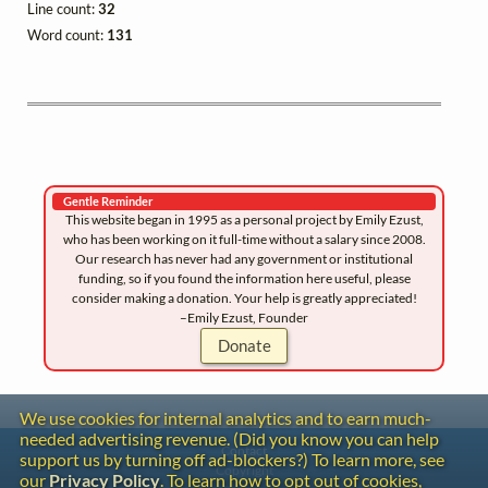
Line count:
32
Word count:
131
Gentle Reminder
This website began in 1995 as a personal project by Emily Ezust,
who has been working on it full-time without a salary since 2008.
Our research has never had any government or institutional
funding, so if you found the information here useful, please
consider making a donation. Your help is greatly appreciated!
–Emily Ezust, Founder
Donate
We use cookies for internal analytics and to earn much-
needed advertising revenue. (Did you know you can help
Contact
support us by turning off ad-blockers?) To learn more, see
Copyright
our
Privacy Policy
. To learn how to opt out of cookies,