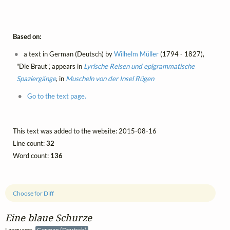
Based on:
a text in German (Deutsch) by
Wilhelm Müller
(1794 - 1827),
"Die Braut", appears in
Lyrische Reisen und epigrammatische
Spaziergänge
, in
Muscheln von der Insel Rügen
Go to the text page.
This text was added to the website: 2015-08-16
Line count:
32
Word count:
136
Choose for Diff
Eine blaue Schurze
Language:
German (Deutsch)