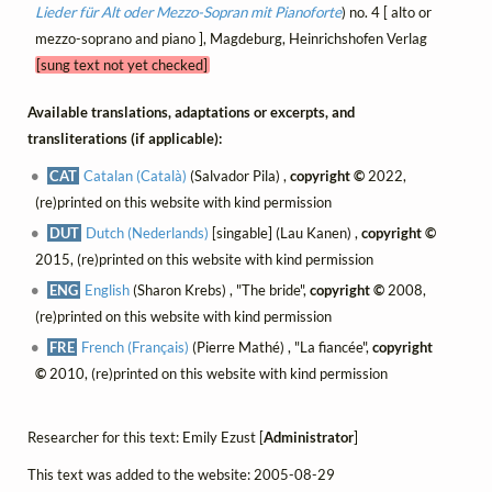
Lieder für Alt oder Mezzo-Sopran mit Pianoforte
) no. 4 [ alto or
mezzo-soprano and piano ], Magdeburg, Heinrichshofen Verlag
[sung text not yet checked]
Available translations, adaptations or excerpts, and
transliterations (if applicable):
CAT
Catalan (Català)
(Salvador Pila) ,
copyright ©
2022,
(re)printed on this website with kind permission
DUT
Dutch (Nederlands)
[singable] (Lau Kanen) ,
copyright ©
2015, (re)printed on this website with kind permission
ENG
English
(Sharon Krebs) , "The bride",
copyright ©
2008,
(re)printed on this website with kind permission
FRE
French (Français)
(Pierre Mathé) , "La fiancée",
copyright
©
2010, (re)printed on this website with kind permission
Researcher for this text: Emily Ezust [
Administrator
]
This text was added to the website: 2005-08-29