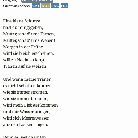
Our translations:
CAT
DUT
ENG
FRE
Eine blaue Schurze

hast du mir gegeben,

Mutter, schad' ums Färben,

Mutter, schad' ums Weben!

Morgen in der Frühe

wird sie bleich erscheinen,

will zu Nacht so lange

Tränen auf sie weinen.

Und wenn meine Tränen

es nicht schaffen können,

wie sie immer strömen,

wie sie immer brennen,

wird mein Liebster kommen

und mir Wasser bringen,

wird sich Meereswasser

aus den Locken ringen.

Denn er liegt da unten
