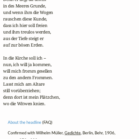
in des Meeres Grunde,

und wenn ihm die Wogen

rauschen diese Kunde,

dass ich hier soll freien

und ihm treulos werden,

aus der Tiefe steigt er

auf zur bösen Erden.

In die Kirche soll ich --

nun, ich will ja kommen,

will mich fromm gesellen

zu den andern Frommen.

Lasst mich am Altare

still vorüberziehen;

denn dort ist mein Plätzchen,

wo die Witwen knien.
About the headline
(FAQ)
Confirmed with Wilhelm Müller,
Gedichte
, Berlin, Behr, 1906,