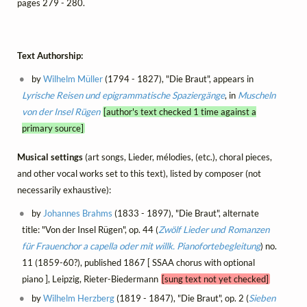
pages 279 - 280.
Text Authorship:
by
Wilhelm Müller
(1794 - 1827), "Die Braut", appears in
Lyrische Reisen und epigrammatische Spaziergänge
, in
Muscheln
von der Insel Rügen
[author's text checked 1 time against a
primary source]
Musical settings
(art songs, Lieder, mélodies, (etc.), choral pieces,
and other vocal works set to this text), listed by composer (not
necessarily exhaustive):
by
Johannes Brahms
(1833 - 1897), "Die Braut", alternate
title: "Von der Insel Rügen", op. 44 (
Zwölf Lieder und Romanzen
für Frauenchor a capella oder mit willk. Pianofortebegleitung
) no.
11 (1859-60?), published 1867 [ SSAA chorus with optional
piano ], Leipzig, Rieter-Biedermann
[sung text not yet checked]
by
Wilhelm Herzberg
(1819 - 1847), "Die Braut", op. 2 (
Sieben