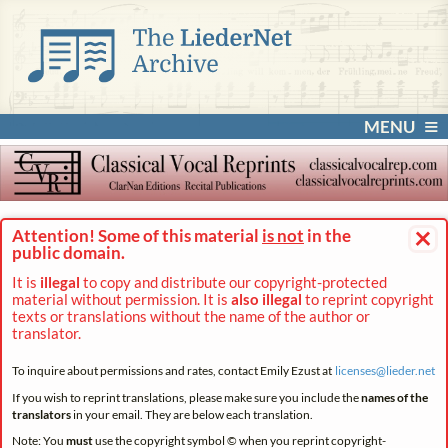
MENU
×
Attention! Some of this material
is not
in the
public domain.
It is
illegal
to copy and distribute our copyright-protected
material without permission. It is
also illegal
to reprint copyright
texts or translations without the name of the author or
translator.
To inquire about permissions and rates, contact Emily Ezust at
licenses@
lieder.
net
If you wish to reprint translations, please make sure you include the
names of the
translators
in your email. They are below each translation.
Note: You
must
use the copyright symbol © when you reprint copyright-