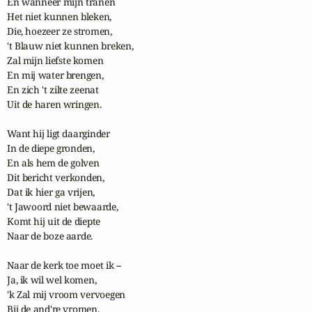
En wanneer mijn tranen

Het niet kunnen bleken,

Die, hoezeer ze stromen,

't Blauw niet kunnen breken,

Zal mijn liefste komen

En mij water brengen,

En zich 't zilte zeenat

Uit de haren wringen.

Want hij ligt daarginder

In de diepe gronden,

En als hem de golven

Dit bericht verkonden,

Dat ik hier ga vrijen,

't Jawoord niet bewaarde,

Komt hij uit de diepte

Naar de boze aarde.

Naar de kerk toe moet ik --

Ja, ik wil wel komen,

'k Zal mij vroom vervoegen

Bij de and're vromen.
