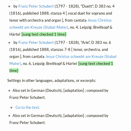
by
Franz Peter Schubert
(1797 - 1828), "Duett", D 383 no. 4
(1816), published 1888, stanza 4 [ vocal duet for soprano and
tenor with orchestra and organ ], from cantata
Jesus Christus
schwebt am Kreuze (Stabat Mater)
, no. 4, Leipzig: Breitkopf &
Härtel
[sung text checked 1 time]
by
Franz Peter Schubert
(1797 - 1828), "Arie", D 383 no. 6
(1816), published 1888, stanzas 7-8 [ tenor, orchestra, and
organ ], from cantata
Jesus Christus schwebt am Kreuze (Stabat
Mater)
, no. 6, Leipzig: Breitkopf & Härtel
[sung text checked 1
time]
Settings in other languages, adaptations, or excerpts:
Also set in German (Deutsch), [adaptation] ; composed by
Franz Peter Schubert.
Go to the text.
Also set in German (Deutsch), [adaptation] ; composed by
Franz Peter Schubert.