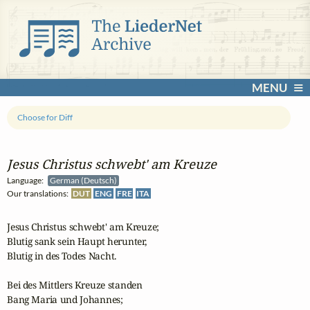
MENU
Choose for Diff
Jesus Christus schwebt' am Kreuze
Language:
German (Deutsch)
Our translations:
DUT
ENG
FRE
ITA
Jesus Christus schwebt' am Kreuze; 

Blutig sank sein Haupt herunter,

Blutig in des Todes Nacht.

Bei des Mittlers Kreuze standen

Bang Maria und Johannes;
