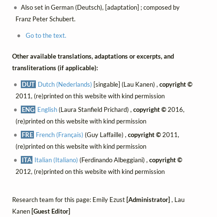
Also set in German (Deutsch), [adaptation] ; composed by
Franz Peter Schubert.
Go to the text.
Other available translations, adaptations or excerpts, and
transliterations (if applicable):
DUT
Dutch (Nederlands)
[singable] (Lau Kanen) ,
copyright ©
2011, (re)printed on this website with kind permission
ENG
English
(Laura Stanfield Prichard) ,
copyright ©
2016,
(re)printed on this website with kind permission
FRE
French (Français)
(Guy Laffaille) ,
copyright ©
2011,
(re)printed on this website with kind permission
ITA
Italian (Italiano)
(Ferdinando Albeggiani) ,
copyright ©
2012, (re)printed on this website with kind permission
Research team for this page: Emily Ezust
[Administrator]
, Lau
Kanen
[Guest Editor]