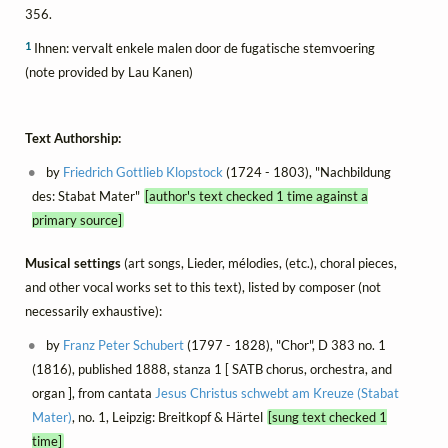
356.
1
Ihnen: vervalt enkele malen door de fugatische stemvoering
(note provided by Lau Kanen)
Text Authorship:
by
Friedrich Gottlieb Klopstock
(1724 - 1803), "Nachbildung
des: Stabat Mater"
[author's text checked 1 time against a
primary source]
Musical settings
(art songs, Lieder, mélodies, (etc.), choral pieces,
and other vocal works set to this text), listed by composer (not
necessarily exhaustive):
by
Franz Peter Schubert
(1797 - 1828), "Chor", D 383 no. 1
(1816), published 1888, stanza 1 [ SATB chorus, orchestra, and
organ ], from cantata
Jesus Christus schwebt am Kreuze (Stabat
Mater)
, no. 1, Leipzig: Breitkopf & Härtel
[sung text checked 1
time]