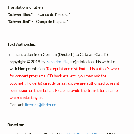
Translations of title(s):
"Schwerdtlied" = "Cançó de l’espasa"
"Schwertlied" = "Cançó de l’espasa"
Text Authorship:
Translation from German (Deutsch) to Catalan (Català)
copyright ©
2019 by
Salvador Pila
, (re)printed on this website
with kind permission.
To reprint and distribute this author's work
for concert programs, CD booklets, etc., you may ask the
copyright-holder(s) directly or ask us; we are authorized to grant
permission on their behalf. Please provide the translator's name
when contacting us.
Contact:
licenses@
lieder.
net
Based on: