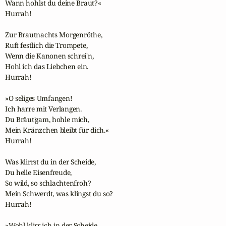
Wann hohlst du deine Braut?«

Hurrah!

Zur Brautnachts Morgenröthe,

Ruft festlich die Trompete,

Wenn die Kanonen schrei'n,

Hohl ich das Liebchen ein.

Hurrah!

»O seliges Umfangen!

Ich harre mit Verlangen.

Du Bräut'gam, hohle mich,

Mein Kränzchen bleibt für dich.«

Hurrah!

Was klirrst du in der Scheide,

Du helle Eisenfreude,

So wild, so schlachtenfroh?

Mein Schwerdt, was klingst du so?

Hurrah!

»Wohl klirr ich in der Scheide,
