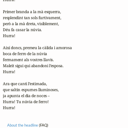
Primer branda a la mà esquerra,

resplendint tan sols furtivament,

però a la mà dreta, visiblement, 

Déu fa casar la núvia.

Hurra!

Així doncs, premeu la càlida i amorosa

boca de ferro de la núvia

fermament als vostres llavis.

Maleït sigui qui abandoni l’esposa.

Hurra!

Ara que canti l’estimada,

que saltin espurnes lluminoses,

ja apunta el dia de noces –

Hurra! Tu núvia de ferro!

Hurra!
About the headline
(FAQ)