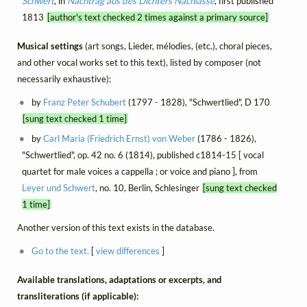
Schwert
, in
Nachtrag aus des Dichters Nachlasse
, first published
1813
[author's text checked 2 times against a primary source]
Musical settings
(art songs, Lieder, mélodies, (etc.), choral pieces,
and other vocal works set to this text), listed by composer (not
necessarily exhaustive):
by
Franz Peter Schubert
(1797 - 1828), "Schwertlied", D 170
[sung text checked 1 time]
by
Carl Maria (Friedrich Ernst) von Weber
(1786 - 1826),
"Schwertlied", op. 42 no. 6 (1814), published c1814-15 [ vocal
quartet for male voices a cappella ; or voice and piano ], from
Leyer und Schwert
, no. 10, Berlin, Schlesinger
[sung text checked
1 time]
Another version of this text exists in the database.
Go to the text.
[
view differences
]
Available translations, adaptations or excerpts, and
transliterations (if applicable):