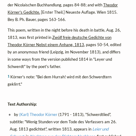
der Nicolaischen Buchhandlung, pages 84-88; and with
Theodor
Körner's Gedichte.
[Erster Theil.] Neueste Auflage. Wien 1815.
Bey B. Ph. Bauer, pages 163-166.
This poem, written in the night before his death in battle, Aug. 26,
1813, was first printed in
Zwölf freie deutsche Gedichte von
Theodor Körner Nebst einem Anhang. 1813
, pages 50-54, edited
by an anonymous friend (Leipzig, im November 1813), and differs
in some ways from the version published 1814 in "Leyer und
Schwerdt" by the poet's father.
1
Körner's note: "Bei dem Hurrah! wird mit den Schwerdtern
geklirrt."
Text Authorship:
by
(Karl) Theodor Körner
(1791 - 1813), "Schwerdtlied",
subtitle: "Wenig Stunden vor dem Tode des Verfassers am 26.
Aug. 1813 gedichtet", written 1813, appears in
Leier und