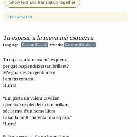
Show text and translation together
Choose for Diff
Tu espasa, a la meva mà esquerra
Language:
Catalan (Català)
after the
German (Deutsch)
Tu espasa, a la meva mà esquerra,

per què resplendeixes tan brillant?

M’esguardes tan gentilment

i em fas content.

Hurra!

“Em porta un valent cavaller

i per això resplendeixo tan brillant,

sóc l’arma d’un home lliure,

i això fa molt contenta una espasa.”

Hurra!

Sí, bona espasa, sóc un home lliure,
