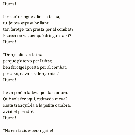
Hurra!

Per què dringues dins la beina,

tu, joiosa espasa brillant,

tan ferotge, tan presta per al combat?

Espasa meva, per què dringues així?

Hurra!

“Dringo dins la beina

perquè glateixo per lluitar,

ben ferotge i presta per al combat.

per això, cavaller, dringo així.”

Hurra!

Resta però a la teva petita cambra.

Què vols fer aquí, estimada meva?

Resta tranquil•la a la petita cambra,

aviat et prendré.

Hurra!

“No em facis esperar gaire!
