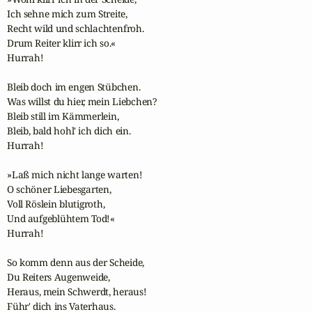
Ich sehne mich zum Streite,

Recht wild und schlachtenfroh.

Drum Reiter klirr ich so.«

Hurrah!

Bleib doch im engen Stübchen.

Was willst du hier, mein Liebchen?

Bleib still im Kämmerlein,

Bleib, bald hohl' ich dich ein.

Hurrah!

»Laß mich nicht lange warten!

O schöner Liebesgarten,

Voll Röslein blutigroth,

Und aufgeblühtem Tod!«

Hurrah!

So komm denn aus der Scheide,

Du Reiters Augenweide,

Heraus, mein Schwerdt, heraus!

Führ' dich ins Vaterhaus.
