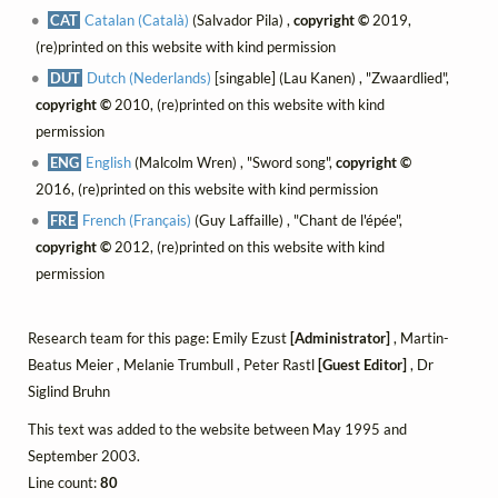
CAT
Catalan (Català)
(Salvador Pila) ,
copyright ©
2019,
(re)printed on this website with kind permission
DUT
Dutch (Nederlands)
[singable] (Lau Kanen) , "Zwaardlied",
copyright ©
2010, (re)printed on this website with kind
permission
ENG
English
(Malcolm Wren) , "Sword song",
copyright ©
2016, (re)printed on this website with kind permission
FRE
French (Français)
(Guy Laffaille) , "Chant de l'épée",
copyright ©
2012, (re)printed on this website with kind
permission
Research team for this page: Emily Ezust
[Administrator]
, Martin-
Beatus Meier , Melanie Trumbull , Peter Rastl
[Guest Editor]
, Dr
Siglind Bruhn
This text was added to the website between May 1995 and
September 2003.
Line count:
80