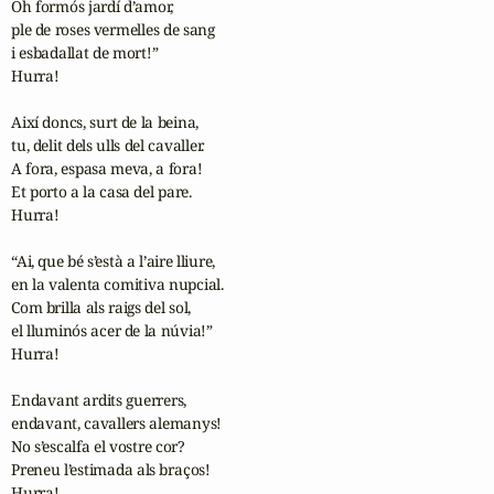
Oh formós jardí d’amor,

ple de roses vermelles de sang

i esbadallat de mort!”

Hurra!

Així doncs, surt de la beina,

tu, delit dels ulls del cavaller.

A fora, espasa meva, a fora!

Et porto a la casa del pare.

Hurra!

“Ai, que bé s’està a l’aire lliure,

en la valenta comitiva nupcial.

Com brilla als raigs del sol,

el lluminós acer de la núvia!”

Hurra!

Endavant ardits guerrers,

endavant, cavallers alemanys!

No s’escalfa el vostre cor?

Preneu l’estimada als braços! 

Hurra!
