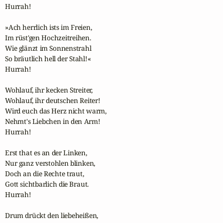
Hurrah!

»Ach herrlich ists im Freien,

Im rüst'gen Hochzeitreihen.

Wie glänzt im Sonnenstrahl

So bräutlich hell der Stahl!«

Hurrah!

Wohlauf, ihr kecken Streiter,

Wohlauf, ihr deutschen Reiter!

Wird euch das Herz nicht warm,

Nehmt's Liebchen in den Arm!

Hurrah!

Erst that es an der Linken,

Nur ganz verstohlen blinken,

Doch an die Rechte traut,

Gott sichtbarlich die Braut.

Hurrah!

Drum drückt den liebeheißen,
