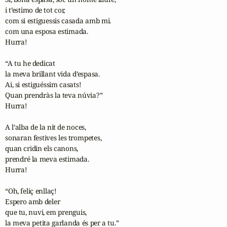
i t’estimo de tot cor,

com si estiguessis casada amb mi.

com una esposa estimada.

Hurra!

“A tu he dedicat

la meva brillant vida d’espasa.

Ai, si estiguéssim casats!

Quan prendràs la teva núvia?”

Hurra!

A l’alba de la nit de noces,

sonaran festives les trompetes,

quan cridin els canons,

prendré la meva estimada.

Hurra!

“Oh, feliç enllaç!

Espero amb deler

que tu, nuvi, em prenguis,

la meva petita garlanda és per a tu.”
