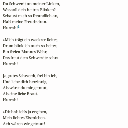
Du Schwerdt an meiner Linken,

Was soll dein heitres Blinken?

Schaust mich so freundlich an,

Hab' meine Freude dran.

1
Hurrah!
»Mich trägt ein wackrer Reiter,

Drum blink ich auch so heiter,

Bin freien Mannes Wehr,

Das freut dem Schwerdte sehr.«

Hurrah!

Ja, gutes Schwerdt, frei bin ich,

Und liebe dich herzinnig,

Als wärst du mir getraut,

Als eine liebe Braut.

Hurrah!

»Dir hab ich's ja ergeben,

Mein lichtes Eisenleben.

Ach wären wir getraut!
