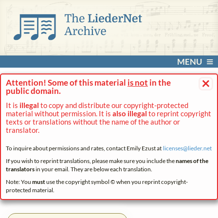
MENU
×
Attention! Some of this material
is not
in the
public domain.
It is
illegal
to copy and distribute our copyright-protected
material without permission. It is
also illegal
to reprint copyright
texts or translations without the name of the author or
translator.
To inquire about permissions and rates, contact Emily Ezust at
licenses@
lieder.
net
If you wish to reprint translations, please make sure you include the
names of the
translators
in your email. They are below each translation.
Note: You
must
use the copyright symbol © when you reprint copyright-
protected material.