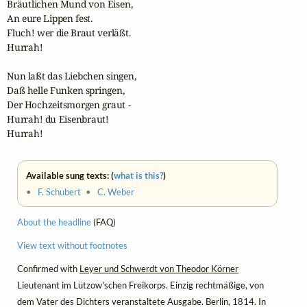
Bräutlichen Mund von Eisen,

An eure Lippen fest.

Fluch! wer die Braut verläßt.

Hurrah!

Nun laßt das Liebchen singen,

Daß helle Funken springen,

Der Hochzeitsmorgen graut -

Hurrah! du Eisenbraut!

Hurrah!
Available sung texts: (
what is this?
)
•
F. Schubert
•
C. Weber
About the headline
(FAQ)
View text without footnotes
Confirmed with
Leyer und Schwerdt von Theodor Körner
Lieutenant im Lützow'schen Freikorps. Einzig rechtmäßige, von
dem Vater des Dichters veranstaltete Ausgabe. Berlin, 1814. In