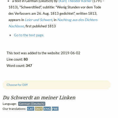
a text in German (Deutsch) by
(Karl) Theodor Körner
(1791 -
1813), "Schwerdtlied", subtitle: "Wenig Stunden vor dem Tode
des Verfassers am 26. Aug. 1813 gedichtet", written 1813,
appears in
Leier und Schwert
, in
Nachtrag aus des Dichters
Nachlasse
, first published 1813
Go to the text page.
This text was added to the website: 2019-06-02
Line count:
80
Word count:
347
Choose for Diff
Du Schwerdt an meiner Linken
Language:
German (Deutsch)
Our translations:
CAT
DUT
ENG
FRE