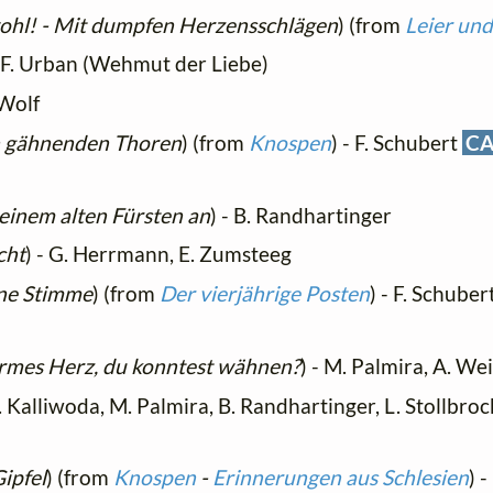
 wohl! - Mit dumpfen Herzensschlägen
) (from
Leier un
 F. Urban (Wehmut der Liebe)
 Wolf
h gähnenden Thoren
) (from
Knospen
) - F. Schubert
CA
deinem alten Fürsten an
) - B. Randhartinger
cht
) - G. Herrmann, E. Zumsteeg
ine Stimme
) (from
Der vierjährige Posten
) - F. Schuber
rmes Herz, du konntest wähnen?
) - M. Palmira, A. We
. Kalliwoda, M. Palmira, B. Randhartinger, L. Stollbro
ipfel
) (from
Knospen
-
Erinnerungen aus Schlesien
) 