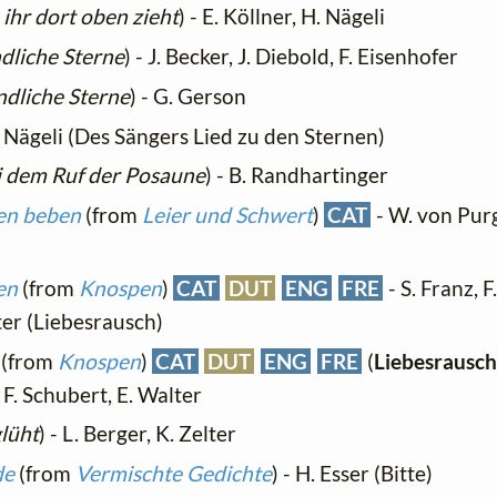
 ihr dort oben zieht
) - E. Köllner, H. Nägeli
ndliche Sterne
) - J. Becker, J. Diebold, F. Eisenhofer
ndliche Sterne
) - G. Gerson
H. Nägeli (Des Sängers Lied zu den Sternen)
i dem Ruf der Posaune
) - B. Randhartinger
pen beben
(from
Leier und Schwert
)
CAT
- W. von Purg
en
(from
Knospen
)
CAT
DUT
ENG
FRE
- S. Franz, F
ter (Liebesrausch)
(from
Knospen
)
CAT
DUT
ENG
FRE
(
Liebesrausc
 F. Schubert, E. Walter
glüht
) - L. Berger, K. Zelter
de
(from
Vermischte Gedichte
) - H. Esser (Bitte)