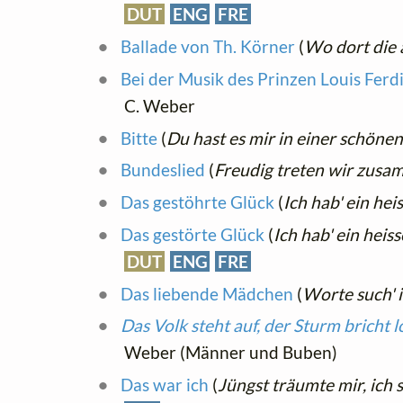
DUT
ENG
FRE
Ballade von Th. Körner
(
Wo dort die 
Bei der Musik des Prinzen Louis Fer
C. Weber
Bitte
(
Du hast es mir in einer schöne
Bundeslied
(
Freudig treten wir zus
Das gestöhrte Glück
(
Ich hab' ein hei
Das gestörte Glück
(
Ich hab' ein heis
DUT
ENG
FRE
Das liebende Mädchen
(
Worte such' 
Das Volk steht auf, der Sturm bricht l
Weber (Männer und Buben)
Das war ich
(
Jüngst träumte mir, ich 