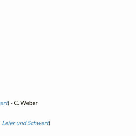
ert
) - C. Weber
m
Leier und Schwert
)