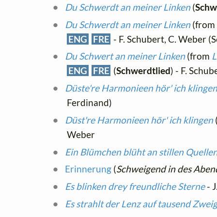
Du Schwerdt an meiner Linken
(
Schw
Du Schwerdt an meiner Linken
(from
ENG
FRE
- F. Schubert, C. Weber (
Du Schwert an meiner Linken
(from
L
ENG
FRE
(
Schwerdtlied
) - F. Schu
Düste're Harmonieen hör' ich klinge
Ferdinand)
Düst're Harmonieen hör' ich klingen
Weber
Ein Blümchen blüht an stillen Quelle
Erinnerung
(
Schweigend in des Abend
Es blinken drey freundliche Sterne
- J
Es strahlt der Lenz auf tausend Zwei