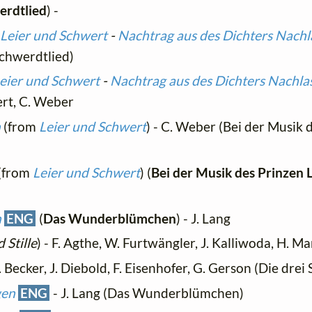
erdtlied
) -
Leier und Schwert
-
Nachtrag aus des Dichters Nachl
Schwerdtlied)
eier und Schwert
-
Nachtrag aus des Dichters Nachla
bert, C. Weber
n
(from
Leier und Schwert
) - C. Weber (Bei der Musik 
(from
Leier und Schwert
) (
Bei der Musik des Prinzen 
n
ENG
(
Das Wunderblümchen
) - J. Lang
 Stille
) - F. Agthe, W. Furtwängler, J. Kalliwoda, H. M
. Becker, J. Diebold, F. Eisenhofer, G. Gerson (Die drei
gen
ENG
- J. Lang (Das Wunderblümchen)