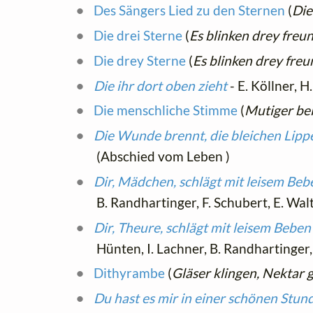
Des Sängers Lied zu den Sternen
(
Die
Die drei Sterne
(
Es blinken drey freu
Die drey Sterne
(
Es blinken drey freu
Die ihr dort oben zieht
- E. Köllner, 
Die menschliche Stimme
(
Mutiger be
Die Wunde brennt, die bleichen Lip
(Abschied vom Leben )
Dir, Mädchen, schlägt mit leisem Beb
B. Randhartinger, F. Schubert, E. Wal
Dir, Theure, schlägt mit leisem Beben
Hünten, I. Lachner, B. Randhartinger,
Dithyrambe
(
Gläser klingen, Nektar 
Du hast es mir in einer schönen Stun