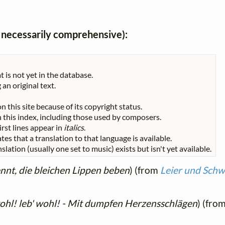
ot necessarily comprehensive):
t is not yet in the database.
 an original text.
n this site because of its copyright status.
 in this index, including those used by composers.
First lines appear in
italics
.
tes that a translation to that language is available.
slation (usually one set to music) exists but isn't yet available.
nt, die bleichen Lippen beben
) (from
Leier und Schw
ohl! leb' wohl! - Mit dumpfen Herzensschlägen
) (fro