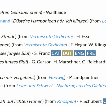
alten Gemäuer stehn
) - Wallhaide
dinand
(
Düste're Harmonieen hör' ich klingen
) (from
Le
n Stunde
) (from
Vermischte Gedichte
) - H. Esser
ammen
) (from
Vermischte Gedichte
) - F. Hegar, W. Klin
sses junges Blut
) - S. Franz
CAT
DUT
ENG
FRE
ses junges Blut
) - G. Gerson, H. Marschner, G. Reichard
ich mir vergebens
) (from
Hedwig
) - P. Lindpaintner
os
(from
Leier und Schwert
-
Nachtrag aus des Dichte
sah' auf lichten Höhen
) (from
Knospen
) - F. Schubert