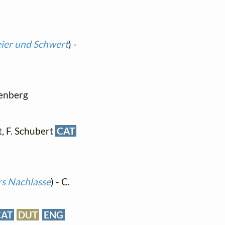
ier und Schwert
) -
genberg
t, F. Schubert
CAT
rs Nachlasse
) - C.
CAT
DUT
ENG