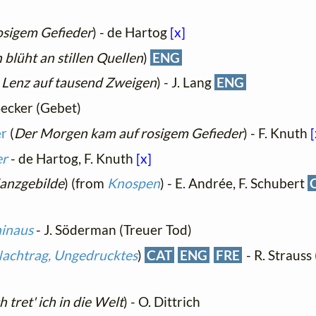
osigem Gefieder
) - de Hartog
[x]
blüht an stillen Quellen
)
ENG
r Lenz auf tausend Zweigen
) - J. Lang
ENG
Becker (Gebet)
er
(
Der Morgen kam auf rosigem Gefieder
) - F. Knuth
[
er
- de Hartog, F. Knuth
[x]
lanzgebilde
) (from
Knospen
) - E. Andrée, F. Schubert
hinaus
- J. Söderman (Treuer Tod)
achtrag, Ungedrucktes
)
CAT
ENG
FRE
- R. Strauss
h tret' ich in die Welt
) - O. Dittrich