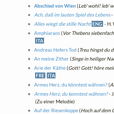
Abschied von Wien
(
Leb' wohl! leb'
Ach, daß im lauten Spiel des Lebens
-
Alles wiegt die stille Nacht
ENG
- H.
Amphiaraos
(
Vor Thebens siebenfac
ITA
Andreas Hofers Tod
(
Treu hingst du 
An meine Zither
(
Singe in heiliger Na
Arie der Käthe
(
Gott! Gott! höre me
FRE
ITA
Armes Herz, du könntest wähnen?
(
A
Armes Herz, du konntest wähnen?
- J
(Zu einer Melodie)
Auf der Riesenkoppe
(
Hoch auf dem G