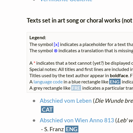
Texts set in art song or choral works (n
Legend:
The symbol
[x]
indicates a placeholder for a text tha
The symbol
⊗
indicates a translation that is missing
A
*
indicates that a text cannot (yet?) be displayed o
Special notes: All titles and first lines are included
Titles used by the text author appear in
boldface
. 
A
language code
in a blue rectangle like
ENG
indica
A grey rectangle like
FRE
indicates a particular tran
Abschied vom Leben
(
Die Wunde bren
CAT
Abschied von Wien Anno 813
(
Leb' w
- S. Franz
ENG