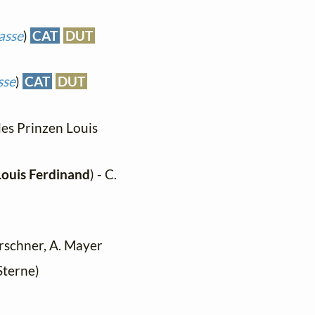
asse
)
CAT
DUT
sse
)
CAT
DUT
des Prinzen Louis
Louis Ferdinand
) - C.
arschner, A. Mayer
 Sterne)