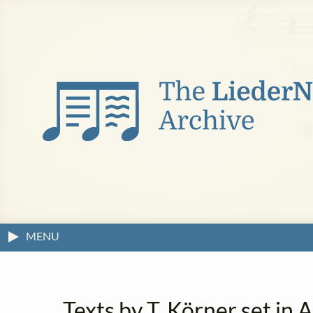
MENU
Texts by T. Körner set in