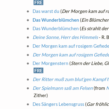
FRE
Das warst du
(
Der Morgen kam auf r
Das Wunderblümchen
(
Ein Blümchen 
Das Wunderblümchen
(
Es strahlt de
Deine Sonne, Herr des Himmels
- R. 
Der Morgen kam auf rosigem Gefied
Der Morgen kam auf rosigem Gefied
Der Morgenstern
(
Stern der Liebe, G
FRE
Der Ritter muß zum blut’gen Kampf 
Der Spielmann saß am Felsen
(from
N
Zither)
Des Sängers Lebensgruss
(
Gar fröhlic