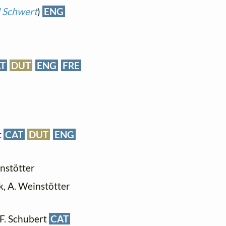
d Schwert
)
ENG
T
DUT
ENG
FRE
t
CAT
DUT
ENG
instötter
ck, A. Weinstötter
- F. Schubert
CAT