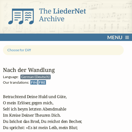
MENU
Choose for Diff
Nach der Wandlung
Language:
German (Deutsch)
Our translations:
FIN
FRE
Betrachtend Deine Huld und Güte,

O mein Erlöser, gegen mich,

Seh' ich beym letzten Abendmahle

Im Kreise Deiner Theuren Dich.

Du brichst das Brod, Du reichst den Becher,

Du sprichst: »Es ist mein Leib, mein Blut;
