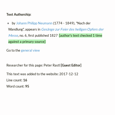
Text Authorship:
by
Johann Philipp Neumann
(1774 - 1849), "Nach der
Wandlung", appears in
Gesänge zur Feier des heiligen Opfers der
Messe
, no. 6, first published 1827
[author's text checked 1 time
against a primary source]
Go to the
general view
Researcher for this page: Peter Rastl
[Guest Editor]
This text was added to the website: 2017-12-12
Line count:
16
Word count:
95