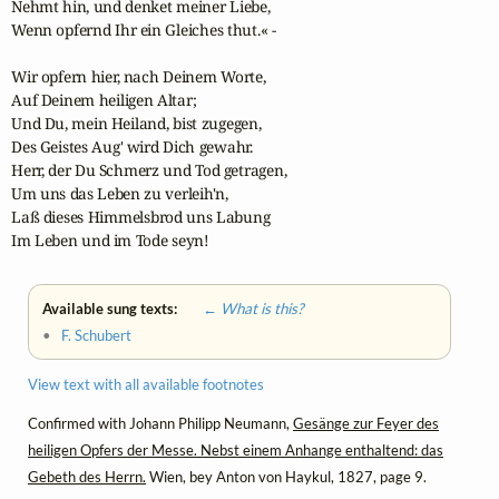
Nehmt hin, und denket meiner Liebe,

Wenn opfernd Ihr ein Gleiches thut.« -

Wir opfern hier, nach Deinem Worte,

Auf Deinem heiligen Altar;

Und Du, mein Heiland, bist zugegen,

Des Geistes Aug' wird Dich gewahr.

Herr, der Du Schmerz und Tod getragen,

Um uns das Leben zu verleih'n,

Laß dieses Himmelsbrod uns Labung

Im Leben und im Tode seyn!
Available sung texts:
← What is this?
•
F. Schubert
View text with all available footnotes
Confirmed with Johann Philipp Neumann,
Gesänge zur Feyer des
heiligen Opfers der Messe. Nebst einem Anhange enthaltend: das
Gebeth des Herrn.
Wien, bey Anton von Haykul, 1827, page 9.