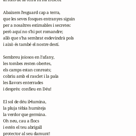
Abaixem l’esguard cap a terra,

que les seves fosques entranyes siguin

per a nosaltres estimables i secretes:

però aquí no s’hi pot romandre;

allò que s’ha sembrat esdevindrà pols

i això és també el nostre destí.

Sembreu joiosos en l’afany,

les tombes resten obertes,

els camps estan conreats;

cobriu amb el rasclet i la pala

les llavors enterrades

i després: confieu en Déu!

El sol de déu il•lumina,

la pluja tèbia humiteja

la verdor que germina.

Oh neu, cau a flocs

i estén el teu abrigall

protector al seu damunt!
