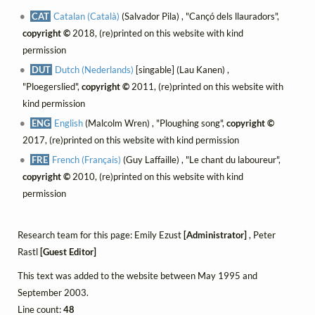
CAT
Catalan (Català)
(Salvador Pila) , "Cançó dels llauradors",
copyright ©
2018, (re)printed on this website with kind
permission
DUT
Dutch (Nederlands)
[singable] (Lau Kanen) ,
"Ploegerslied",
copyright ©
2011, (re)printed on this website with
kind permission
ENG
English
(Malcolm Wren) , "Ploughing song",
copyright ©
2017, (re)printed on this website with kind permission
FRE
French (Français)
(Guy Laffaille) , "Le chant du laboureur",
copyright ©
2010, (re)printed on this website with kind
permission
Research team for this page: Emily Ezust
[Administrator]
, Peter
Rastl
[Guest Editor]
This text was added to the website between May 1995 and
September 2003.
Line count:
48