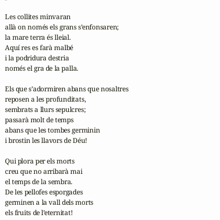
Les collites minvaran

allà on només els grans s’enfonsaren;

la mare terra és lleial.

Aquí res es farà malbé

i la podridura destria

només el gra de la palla.

Els que s’adormiren abans que nosaltres

reposen a les profunditats,

sembrats a llurs sepulcres;

passarà molt de temps

abans que les tombes germinin

i brostin les llavors de Déu!

Qui plora per els morts

creu que no arribarà mai

el temps de la sembra.

De les pellofes esporgades

germinen a la vall dels morts

els fruits de l’eternitat!