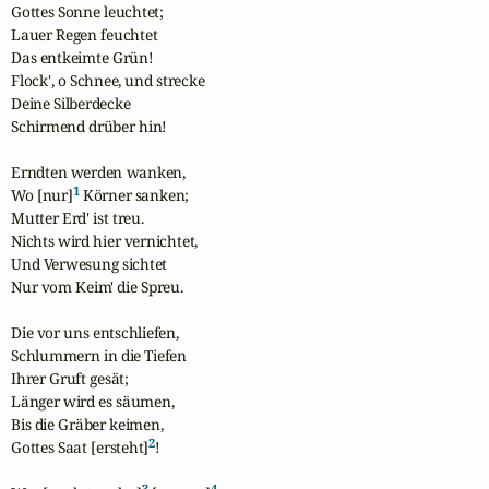
Gottes Sonne leuchtet;

Lauer Regen feuchtet

Das entkeimte Grün!

Flock', o Schnee, und strecke

Deine Silberdecke

Schirmend drüber hin!

Erndten werden wanken,

1
Wo [nur]
 Körner sanken;

Mutter Erd' ist treu.

Nichts wird hier vernichtet,

Und Verwesung sichtet

Nur vom Keim' die Spreu.

Die vor uns entschliefen,

Schlummern in die Tiefen

Ihrer Gruft gesät;

Länger wird es säumen,

Bis die Gräber keimen,

2
Gottes Saat [ersteht]
!

3
4