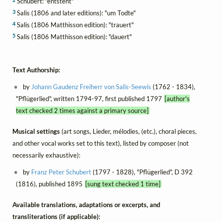
Schubert: "entsteht"
3
Salis (1806 and later editions): "um Todte"
4
Salis (1806 Matthisson edition): "trauert"
5
Salis (1806 Matthisson edition): "dauert"
Text Authorship:
by
Johann Gaudenz Freiherr von Salis-Seewis
(1762 - 1834),
"Pflügerlied", written 1794-97, first published 1797
[author's
text checked 2 times against a primary source]
Musical settings
(art songs, Lieder, mélodies, (etc.), choral pieces,
and other vocal works set to this text), listed by composer (not
necessarily exhaustive):
by
Franz Peter Schubert
(1797 - 1828), "Pflügerlied", D 392
(1816), published 1895
[sung text checked 1 time]
Available translations, adaptations or excerpts, and
transliterations (if applicable):