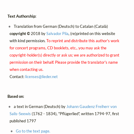
Text Authorship:
Translation from German (Deutsch) to Catalan (Català)
copyright ©
2018 by
Salvador Pila
, (re)printed on this website
with kind permission.
To reprint and distribute this author's work
for concert programs, CD booklets, etc., you may ask the
copyright-holder(s) directly or ask us; we are authorized to grant
permission on their behalf. Please provide the translator's name
when contacting us.
Contact:
licenses@
lieder.
net
Based on:
a text in German (Deutsch) by
Johann Gaudenz Freiherr von
Salis-Seewis
(1762 - 1834), "Pflügerlied", written 1794-97, first
published 1797
Go to the text page.