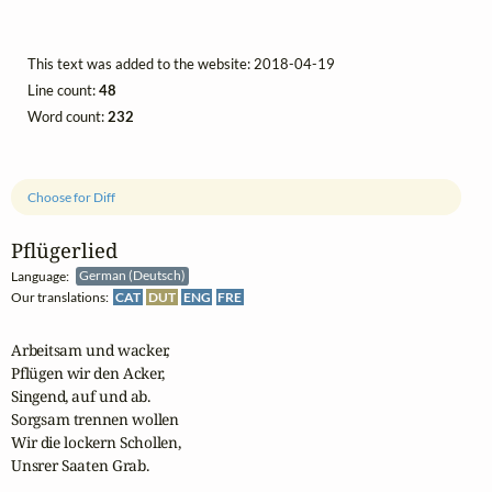
This text was added to the website: 2018-04-19
Line count:
48
Word count:
232
Choose for Diff
Pflügerlied
Language:
German (Deutsch)
Our translations:
CAT
DUT
ENG
FRE
Arbeitsam und wacker,

Pflügen wir den Acker,

Singend, auf und ab.

Sorgsam trennen wollen

Wir die lockern Schollen,

Unsrer Saaten Grab.
