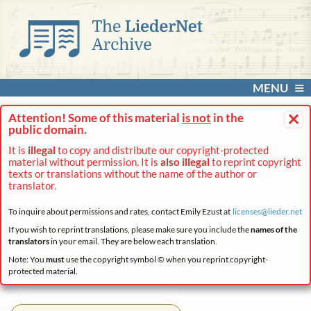
MENU
×
Attention! Some of this material
is not
in the
public domain.
It is
illegal
to copy and distribute our copyright-protected
material without permission. It is
also illegal
to reprint copyright
texts or translations without the name of the author or
translator.
To inquire about permissions and rates, contact Emily Ezust at
licenses@
lieder.
net
If you wish to reprint translations, please make sure you include the
names of the
translators
in your email. They are below each translation.
Note: You
must
use the copyright symbol © when you reprint copyright-
protected material.