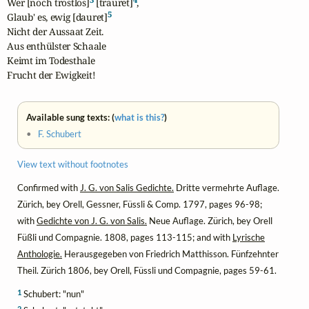
Wer [noch trostlos]
 [trauret]
,

5
Glaub' es, ewig [dauret]
Nicht der Aussaat Zeit.

Aus enthülster Schaale

Keimt im Todesthale

Frucht der Ewigkeit!
Available sung texts: (
what is this?
)
•
F. Schubert
View text without footnotes
Confirmed with
J. G. von Salis Gedichte.
Dritte vermehrte Auflage.
Zürich, bey Orell, Gessner, Füssli & Comp. 1797, pages 96-98;
with
Gedichte von J. G. von Salis.
Neue Auflage. Zürich, bey Orell
Füßli und Compagnie. 1808, pages 113-115; and with
Lyrische
Anthologie.
Herausgegeben von Friedrich Matthisson. Fünfzehnter
Theil. Zürich 1806, bey Orell, Füssli und Compagnie, pages 59-61.
1
Schubert: "nun"
2