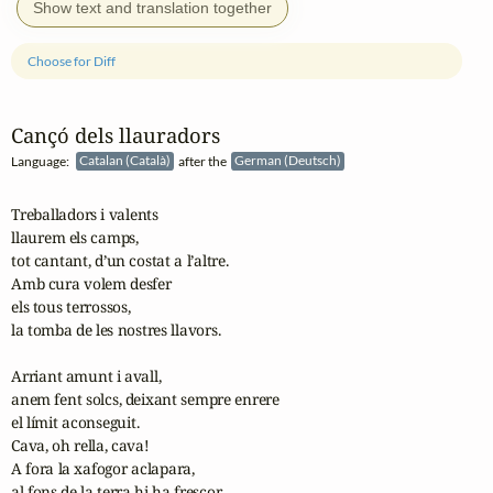
Show text and translation together
Choose for Diff
Cançó dels llauradors
Language:
Catalan (Català)
after the
German (Deutsch)
Treballadors i valents

llaurem els camps,

tot cantant, d’un costat a l’altre.

Amb cura volem desfer

els tous terrossos,

la tomba de les nostres llavors.

Arriant amunt i avall,

anem fent solcs, deixant sempre enrere

el límit aconseguit.

Cava, oh rella, cava!

A fora la xafogor aclapara,

al fons de la terra hi ha frescor.
