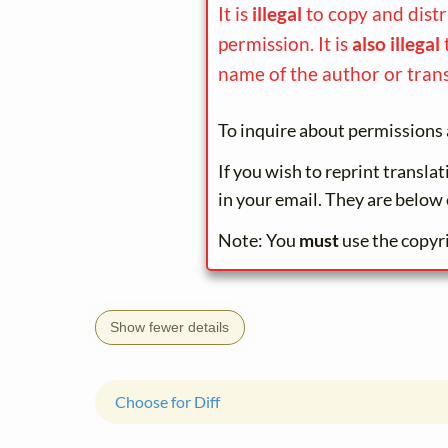
It is
illegal
to copy and dist
permission. It is
also illegal
name of the author or trans
To inquire about permissions 
If you wish to reprint transla
in your email. They are below 
Note: You
must
use the copyr
Show fewer details
Choose for Diff