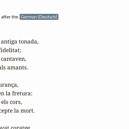
after the
German (Deutsch)
 antiga tonada,

delitat;

 cantaven,

ls amants.

urança,

n la fretura:

ls cors,

epte la mort.

at coratge
