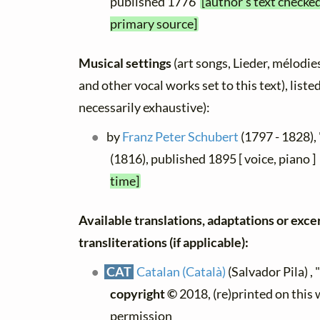
published 1776
[author's text checked
primary source]
Musical settings
(art songs, Lieder, mélodies,
and other vocal works set to this text), list
necessarily exhaustive):
by
Franz Peter Schubert
(1797 - 1828),
(1816), published 1895 [ voice, piano ]
time]
Available translations, adaptations or exce
transliterations (if applicable):
CAT
Catalan (Català)
(Salvador Pila) ,
copyright ©
2018, (re)printed on this
permission