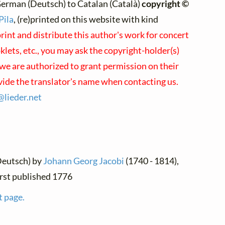
erman (Deutsch) to Catalan (Català)
copyright ©
Pila
, (re)printed on this website with kind
rint and distribute this author's work for concert
ets, etc., you may ask the copyright-holder(s)
; we are authorized to grant permission on their
vide the translator's name when contacting us.
@
lieder.
net
Deutsch) by
Johann Georg Jacobi
(1740 - 1814),
irst published 1776
t page.