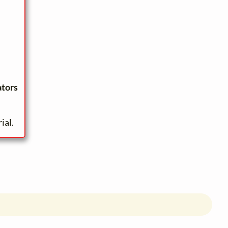
ators
ial.