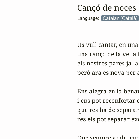
Cançó de noces
Language:
Catalan (Català)
Us vull cantar, en una
una cançó de la vella fi
els nostres pares ja la
però ara és nova per a
Ens alegra en la bena
i ens pot reconfortar e


que res ha de separar e
res els pot separar exc
Que sempre amb renov