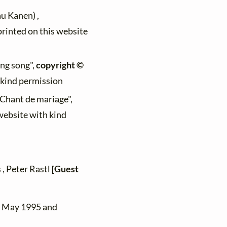
au Kanen) ,
printed on this website
ng song",
copyright ©
h kind permission
 "Chant de mariage",
 website with kind
 , Peter Rastl
[Guest
n May 1995 and