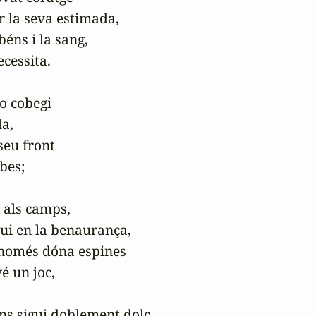
r la seva estimada,

béns i la sang,

cessita.

 cobegi

a,

eu front

bes;

 als camps,

ui en la benaurança,

 només dóna espines

é un joc,

ans sigui doblement dolç,
