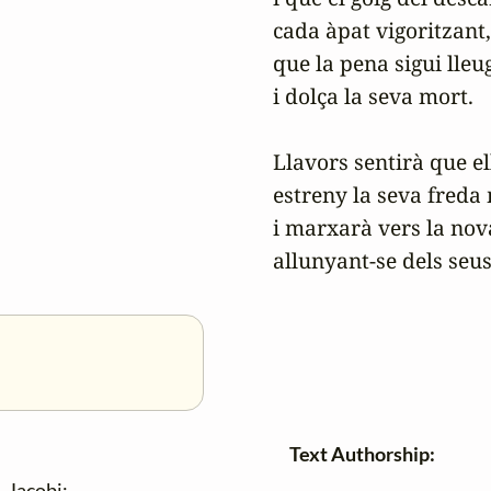
cada àpat vigoritzant,

que la pena sigui lleug
i dolça la seva mort.

Llavors sentirà que ell
estreny la seva freda 
i marxarà vers la nova
allunyant-se dels seus
Text Authorship:
. Jacobi
;