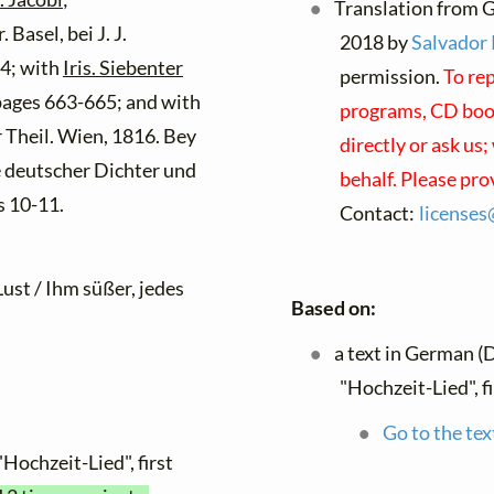
Translation from G
asel, bei J. J.
2018 by
Salvador 
4; with
Iris. Siebenter
permission.
To rep
pages 663-665; and with
programs, CD bookl
 Theil. Wien, 1816. Bey
directly or ask us
 deutscher Dichter und
behalf. Please pro
s 10-11.
Contact:
licenses
Lust / Ihm süßer, jedes
Based on:
a text in German (
"Hochzeit-Lied", f
Go to the tex
"Hochzeit-Lied", first