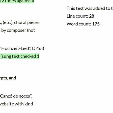
 2 times against a
This text was added to 
Line count:
28
 (etc.), choral pieces,
Word count:
175
ed by composer (not
 "Hochzeit-Lied", D 463
[sung text checked 1
rpts, and
 "Cançó de noces",
 website with kind