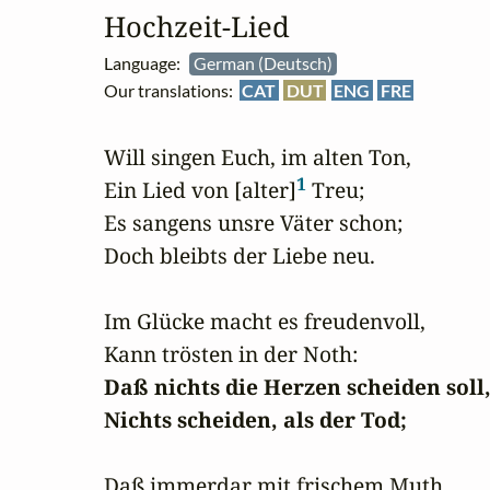
Hochzeit‑Lied
Language:
German (Deutsch)
Our translations:
CAT
DUT
ENG
FRE
Will singen Euch, im alten Ton,

1
Ein Lied von [alter]
 Treu;

Es sangens unsre Väter schon;

Doch bleibts der Liebe neu.

Im Glücke macht es freudenvoll,

Daß nichts die Herzen scheiden soll,
Nichts scheiden, als der Tod;
Daß immerdar mit frischem Muth
