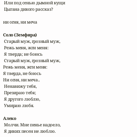
 Или под сенью дымной кущи

 Цыгана дикого рассказ?

ни огня, ни меча

Соло (Земфира)
 Старый муж, грозный муж, 

 Режь меня, жги меня:

 Я тверда; не боюсь 

 Старый муж, грозный муж,

Режь меня, жги меня:

Я тверда, не боюсь

Ни огня, ни меча..

 Ненавижу тебя,

 Презираю тебя;

 Я другого люблю,

 Умираю любя.

Алеко
 Молчи. Мне пенье надоело,

 Я диких песен не люблю.
