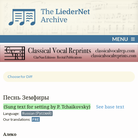
MENU
Choose for Diff
Песнь Земфиры
(Sung text for setting by P. Tchaikovsky)
See base text
Language:
Russian (Русский)
Our translations:
FRE
Алеко