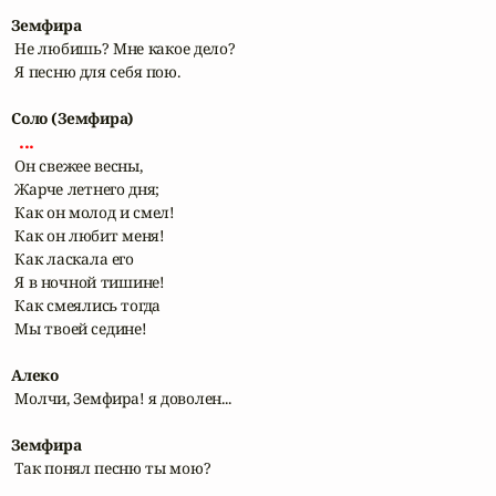
Земфира
 Не любишь? Мне какое дело?

 Я песню для себя пою.

Соло (Земфира)
 ... 
 Он свежее весны, 

 Жарче летнего дня;

 Как он молод и смел! 

 Как он любит меня!

 Как ласкала его

 Я в ночной тишине!

 Как смеялись тогда

 Мы твоей седине!

Алеко
 Молчи, Земфира! я доволен...

Земфира
 Так понял песню ты мою?
