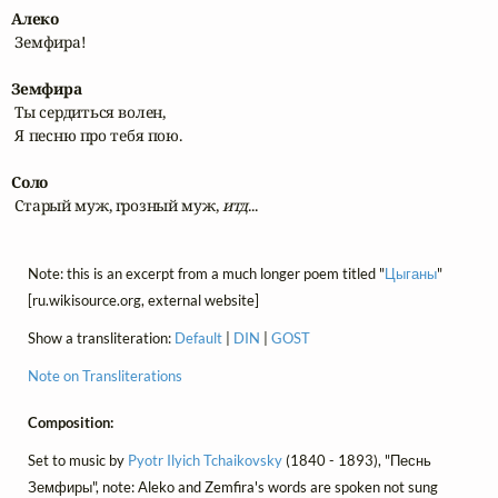
Алеко
 Земфира!

Земфира
 Ты сердиться волен,

 Я песню про тебя пою.

Соло
 Старый муж, грозный муж, 
итд
...
Note: this is an excerpt from a much longer poem titled "
Цыганы
"
[ru.wikisource.org, external website]
Show a transliteration:
Default
|
DIN
|
GOST
Note on Transliterations
Composition:
Set to music by
Pyotr Ilyich Tchaikovsky
(1840 - 1893), "Песнь
Земфиры", note: Aleko and Zemfira's words are spoken not sung