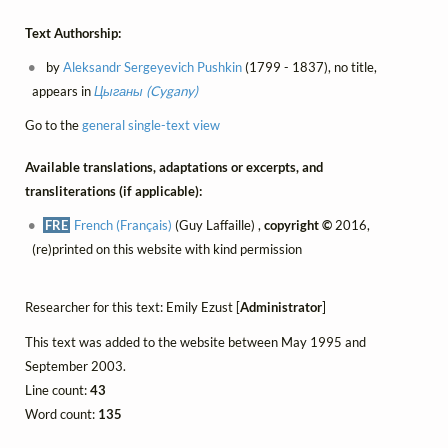
Text Authorship:
by
Aleksandr Sergeyevich Pushkin
(1799 - 1837), no title,
appears in
Цыганы (Cygany)
Go to the
general single-text view
Available translations, adaptations or excerpts, and
transliterations (if applicable):
FRE
French (Français)
(Guy Laffaille) ,
copyright ©
2016,
(re)printed on this website with kind permission
Researcher for this text: Emily Ezust [
Administrator
]
This text was added to the website between May 1995 and
September 2003.
Line count:
43
Word count:
135