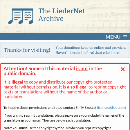
MENU
×
Attention! Some of this material
is not
in the
public domain.
It is
illegal
to copy and distribute our copyright-protected
material without permission. It is
also illegal
to reprint copyright
texts or translations without the name of the author or
translator.
To inquire about permissions and rates, contact Emily Ezust at
licenses@
lieder.
net
If you wish to reprint translations, please make sure you include the
names of the
translators
in your email. They are below each translation.
Note: You
must
use the copyright symbol © when you reprint copyright-