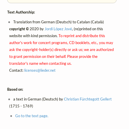
Text Authorship:
Translation from German (Deutsch) to Catalan (Català)
copyright ©
2020 by
Jordi López Jové
, (re)printed on this
website with kind permission.
To reprint and distribute this
author's work for concert programs, CD booklets, etc., you may
ask the copyright-holder(s) directly or ask us; we are authorized
to grant permission on their behalf. Please provide the
translator's name when contacting us.
Contact:
licenses@
lieder.
net
Based on:
a text in German (Deutsch) by
Christian Fürchtegott Gellert
(1715 - 1769)
Go to the text page.