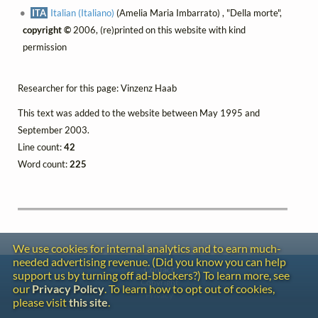
ITA
Italian (Italiano)
(Amelia Maria Imbarrato) , "Della morte",
copyright ©
2006, (re)printed on this website with kind
permission
Researcher for this page: Vinzenz Haab
This text was added to the website between May 1995 and
September 2003.
Line count:
42
Word count:
225
We use cookies for internal analytics and to earn much-
needed advertising revenue. (Did you know you can help
Contact
support us by turning off ad-blockers?) To learn more, see
Copyright
our
Privacy Policy
. To learn how to opt out of cookies,
Privacy
please visit
this site
.