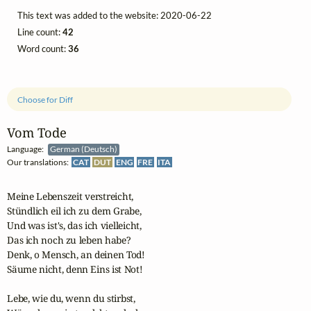
This text was added to the website: 2020-06-22
Line count:
42
Word count:
36
Choose for Diff
Vom Tode
Language:
German (Deutsch)
Our translations:
CAT
DUT
ENG
FRE
ITA
Meine Lebenszeit verstreicht,

Stündlich eil ich zu dem Grabe,

Und was ist's, das ich vielleicht,

Das ich noch zu leben habe?

Denk, o Mensch, an deinen Tod!

Säume nicht, denn Eins ist Not!

Lebe, wie du, wenn du stirbst,
