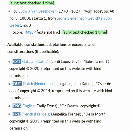
[sung text checked 1 time]
by
Ludwig van Beethoven
(1770 - 1827), "Vom Tode", op. 48
no. 3 (1803), stanza 1, from
Sechs Lieder nach Gedichten von
Gellert
, no. 3
Score:
IMSLP
[external link]
[sung text checked 1 time]
Available translations, adaptations or excerpts, and
transliterations (if applicable):
CAT
Catalan (Català)
(Jordi López Jové) , "Sobre la mort",
copyright ©
2020, (re)printed on this website with kind
permission
DUT
Dutch (Nederlands)
[singable] (Lau Kanen) , "Over de
dood",
copyright ©
2014, (re)printed on this website with kind
permission
ENG
English
(Emily Ezust) , "On Death",
copyright ©
FRE
French (Français)
(Angelika Frenzel) , "De la Mort",
copyright ©
2003, (re)printed on this website with kind
permission