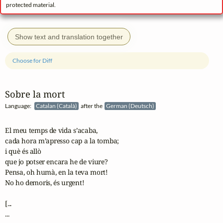
protected material.
Show text and translation together
Choose for Diff
Sobre la mort
Language:
Catalan (Català)
after the
German (Deutsch)
El meu temps de vida s’acaba,

cada hora m’apresso cap a la tomba;

i què és allò

que jo potser encara he de viure?

Pensa, oh humà, en la teva mort!

No ho demoris, és urgent!

[...

...
