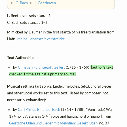
•
C. Bach
•
L. Beethoven
L. Beethoven sets stanza 1
C. Bach sets stanzas 1-4
Mimicked by Daumer in the first stanza of his free translation from
Hafis,
Meine Lebenszeit verstreicht
.
Text Authorship:
by
Christian Fürchtegott Gellert
(1715 - 1769)
[author's text
checked 1 time against a primary source]
Musical settings
(art songs, Lieder, mélodies, (etc.), choral pieces,
and other vocal works set to this text), listed by composer (not
necessarily exhaustive):
by
Carl Philipp Emanuel Bach
(1714 - 1788), "Vom Tode", Wq
194 no. 37, stanzas 1-4 [ voice and harpsichord or piano ], from
Geistliche Oden und Lieder mit Melodien: Gellert Oden
, no. 37