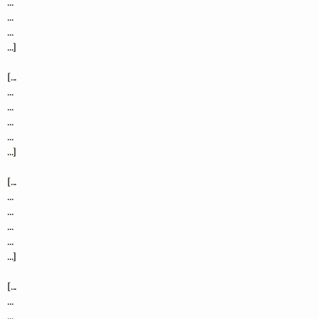
...

...

...

...]

[...

...

...

...

...

...]

[...

...

...

...

...

...]

[...

...

...
