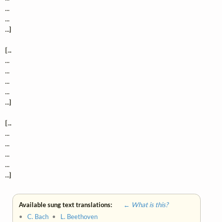
...

...

...]

[...

...

...

...

...

...]

[...

...

...

...

...

...]
Available sung text translations:
← What is this?
•
C. Bach
•
L. Beethoven