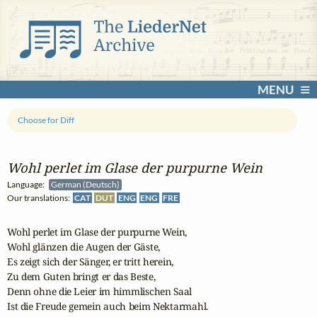
MENU
Choose for Diff
Wohl perlet im Glase der purpurne Wein
Language:
German (Deutsch)
Our translations:
CAT
DUT
ENG
ENG
FRE
Wohl perlet im Glase der purpurne Wein,

Wohl glänzen die Augen der Gäste,

Es zeigt sich der Sänger, er tritt herein,

Zu dem Guten bringt er das Beste,

Denn ohne die Leier im himmlischen Saal

Ist die Freude gemein auch beim Nektarmahl.
