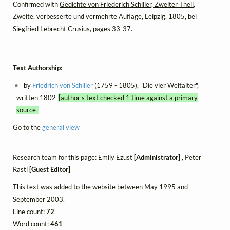
Confirmed with
Gedichte von Friederich Schiller, Zweiter Theil
,
Zweite, verbesserte und vermehrte Auflage, Leipzig, 1805, bei
Siegfried Lebrecht Crusius, pages 33-37.
Text Authorship:
by
Friedrich von Schiller
(1759 - 1805), "Die vier Weltalter",
written 1802
[author's text checked 1 time against a primary
source]
Go to the
general view
Research team for this page: Emily Ezust
[Administrator]
, Peter
Rastl
[Guest Editor]
This text was added to the website between May 1995 and
September 2003.
Line count:
72
Word count:
461