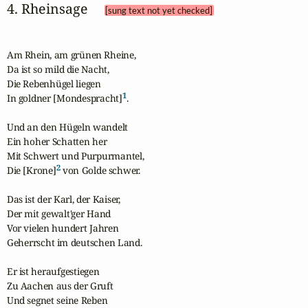
4. Rheinsage 
[sung text not yet checked]
Am Rhein, am grünen Rheine,

Da ist so mild die Nacht,

Die Rebenhügel liegen

1
In goldner [Mondespracht]
.

Und an den Hügeln wandelt

Ein hoher Schatten her

Mit Schwert und Purpurmantel,

2
Die [Krone]
 von Golde schwer.

Das ist der Karl, der Kaiser,

Der mit gewalt'ger Hand

Vor vielen hundert Jahren

Geherrscht im deutschen Land.

Er ist heraufgestiegen

Zu Aachen aus der Gruft

Und segnet seine Reben
