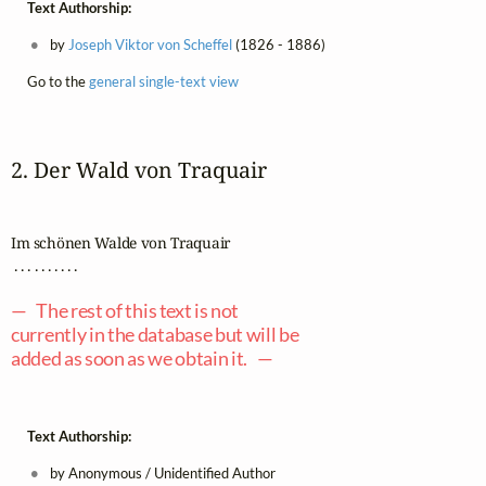
Text Authorship:
by
Joseph Viktor von Scheffel
(1826 - 1886)
Go to the
general single-text view
2. Der Wald von Traquair
Im schönen Walde von Traquair

 . . . . . . . . . .

— The rest of this text is not
currently in the database but will be
added as soon as we obtain it. —
Text Authorship:
by Anonymous / Unidentified Author