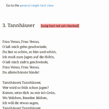
Go to the
general single-text view
3. Tannhäuser 
[sung text not yet checked]
Frau Venus, Frau Venus,

O laß mich gehn geschwinde, 

Du bist so schön, so fein und schön,

Ich muß zum Jagen auf die Höh'n,

O laß mich zieh'n geschwinde,

Frau Venus, Frau Venus,

Du allerschönste Sünde!

Tannhäuser, Tannhäuser,

Wer wird so früh schon jagen?

Komm, setze dich zu mir in's Grün,

Wo Veilchen, Reseden blühen,

Ich will dir etwas sagen,

Tannhäuser, Tannhäuser,
