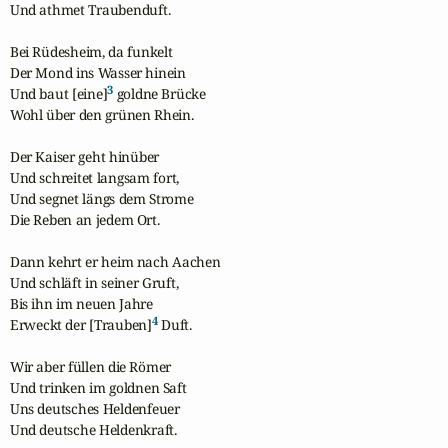
Und athmet Traubenduft.

Bei Rüdesheim, da funkelt

Der Mond ins Wasser hinein

3
Und baut [eine]
 goldne Brücke

Wohl über den grünen Rhein.

Der Kaiser geht hinüber

Und schreitet langsam fort,

Und segnet längs dem Strome

Die Reben an jedem Ort.

Dann kehrt er heim nach Aachen

Und schläft in seiner Gruft,

Bis ihn im neuen Jahre

4
Erweckt der [Trauben]
 Duft.

Wir aber füllen die Römer

Und trinken im goldnen Saft

Uns deutsches Heldenfeuer 

Und deutsche Heldenkraft.