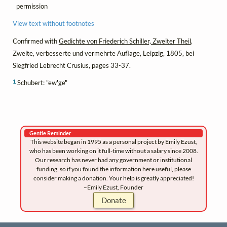
permission
View text without footnotes
Confirmed with
Gedichte von Friederich Schiller, Zweiter Theil
,
Zweite, verbesserte und vermehrte Auflage, Leipzig, 1805, bei
Siegfried Lebrecht Crusius, pages 33-37.
1
Schubert: "ew'ge"
Gentle Reminder
This website began in 1995 as a personal project by Emily Ezust,
who has been working on it full-time without a salary since 2008.
Our research has never had any government or institutional
funding, so if you found the information here useful, please
consider making a donation. Your help is greatly appreciated!
–Emily Ezust, Founder
Donate