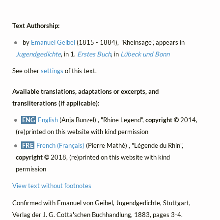
Text Authorship:
by
Emanuel Geibel
(1815 - 1884), "Rheinsage", appears in
Jugendgedichte
, in 1.
Erstes Buch
, in
Lübeck und Bonn
See other
settings
of this text.
Available translations, adaptations or excerpts, and
transliterations (if applicable):
ENG
English
(Anja Bunzel) , "Rhine Legend",
copyright ©
2014,
(re)printed on this website with kind permission
FRE
French (Français)
(Pierre Mathé) , "Légende du Rhin",
copyright ©
2018, (re)printed on this website with kind
permission
View text without footnotes
Confirmed with Emanuel von Geibel,
Jugendgedichte
, Stuttgart,
Verlag der J. G. Cotta'schen Buchhandlung, 1883, pages 3-4.