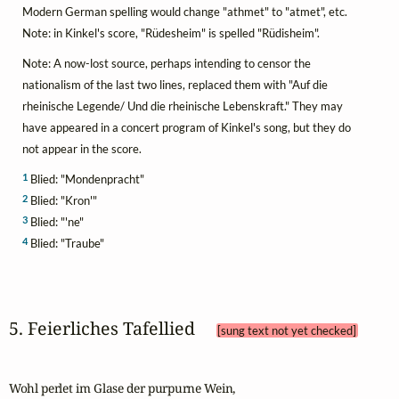
Modern German spelling would change "athmet" to "atmet", etc.
Note: in Kinkel's score, "Rüdesheim" is spelled "Rüdisheim".
Note: A now-lost source, perhaps intending to censor the
nationalism of the last two lines, replaced them with "Auf die
rheinische Legende/ Und die rheinische Lebenskraft." They may
have appeared in a concert program of Kinkel's song, but they do
not appear in the score.
1
Blied: "Mondenpracht"
2
Blied: "Kron'"
3
Blied: "'ne"
4
Blied: "Traube"
5. Feierliches Tafellied 
[sung text not yet checked]
Wohl perlet im Glase der purpurne Wein,
