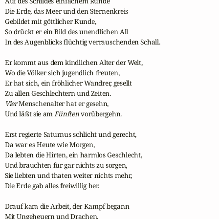
Auf des Schildes einfachem Runde

Die Erde, das Meer und den Sternenkreis

Gebildet mit göttlicher Kunde,

So drückt er ein Bild des unendlichen All

In des Augenblicks flüchtig verrauschenden Schall.

Er kommt aus dem kindlichen Alter der Welt,

Wo die Völker sich jugendlich freuten,

Er hat sich, ein fröhlicher Wandrer, gesellt

Vier
 Menschenalter hat er gesehn,

Und läßt sie am 
Fünften
 vorübergehn.

Erst regierte Saturnus schlicht und gerecht,

Da war es Heute wie Morgen,

Da lebten die Hirten, ein harmlos Geschlecht,

Und brauchten für gar nichts zu sorgen,

Sie liebten und thaten weiter nichts mehr,

Die Erde gab alles freiwillig her.

Drauf kam die Arbeit, der Kampf begann

Mit Ungeheuern und Drachen,
