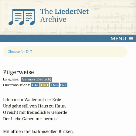
MENU
Choose for Diff
Pilgerweise
Language:
German (Deutsch)
Our translations:
CAT
DUT
ENG
FRE
Ich bin ein Waller auf der Erde

Und gehe still von Haus zu Haus,

O reicht mit freundlicher Geberde

Der Liebe Gaben mir heraus!

Mit offnen theilnahmsvollen Blicken,
