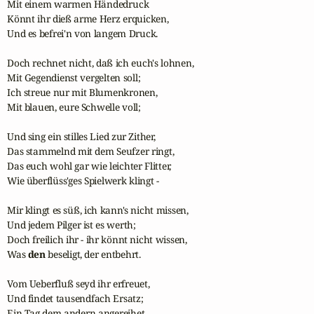
Mit einem warmen Händedruck

Könnt ihr dieß arme Herz erquicken,

Und es befrei'n von langem Druck.

Doch rechnet nicht, daß ich euch's lohnen,

Mit Gegendienst vergelten soll;

Ich streue nur mit Blumenkronen,

Mit blauen, eure Schwelle voll;

Und sing ein stilles Lied zur Zither,

Das stammelnd mit dem Seufzer ringt,

Das euch wohl gar wie leichter Flitter,

Wie überflüss'ges Spielwerk klingt -

Mir klingt es süß, ich kann's nicht missen,

Und jedem Pilger ist es werth;

Doch freilich ihr - ihr könnt nicht wissen,

Was 
den
 beseligt, der entbehrt.

Vom Ueberfluß seyd ihr erfreuet,

Und findet tausendfach Ersatz;

Ein Tag dem andern angereihet
