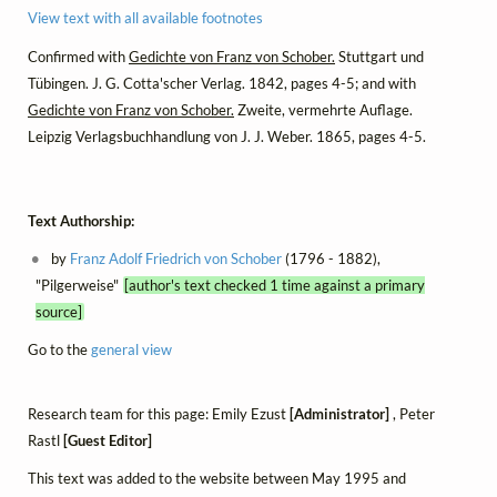
View text with all available footnotes
Confirmed with
Gedichte von Franz von Schober.
Stuttgart und
Tübingen. J. G. Cotta'scher Verlag. 1842, pages 4-5; and with
Gedichte von Franz von Schober.
Zweite, vermehrte Auflage.
Leipzig Verlagsbuchhandlung von J. J. Weber. 1865, pages 4-5.
Text Authorship:
by
Franz Adolf Friedrich von Schober
(1796 - 1882),
"Pilgerweise"
[author's text checked 1 time against a primary
source]
Go to the
general view
Research team for this page: Emily Ezust
[Administrator]
, Peter
Rastl
[Guest Editor]
This text was added to the website between May 1995 and