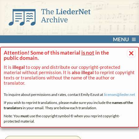
MENU
×
Attention! Some of this material
is not
in the
public domain.
It is
illegal
to copy and distribute our copyright-protected
material without permission. It is
also illegal
to reprint copyright
texts or translations without the name of the author or
translator.
To inquire about permissions and rates, contact Emily Ezust at
licenses@
lieder.
net
If you wish to reprint translations, please make sure you include the
names of the
translators
in your email. They are below each translation.
Note: You
must
use the copyright symbol © when you reprint copyright-
protected material.