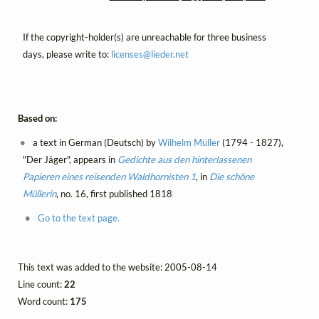
If the copyright-holder(s) are unreachable for three business
days, please write to:
licenses@
lieder.
net
Based on:
a text in German (Deutsch) by
Wilhelm Müller
(1794 - 1827),
"Der Jäger", appears in
Gedichte aus den hinterlassenen
Papieren eines reisenden Waldhornisten 1
, in
Die schöne
Müllerin
, no. 16, first published 1818
Go to the text page.
This text was added to the website: 2005-08-14
Line count:
22
Word count:
175