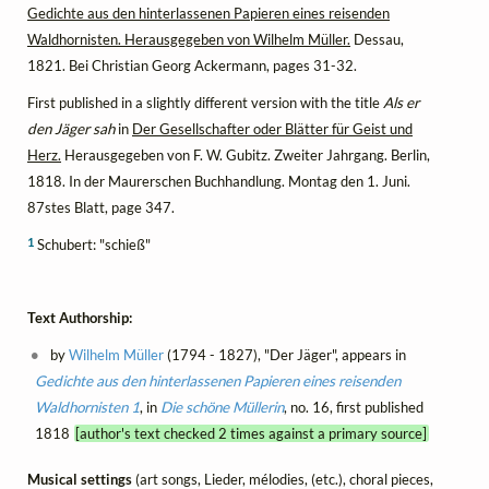
Gedichte aus den hinterlassenen Papieren eines reisenden
Waldhornisten. Herausgegeben von Wilhelm Müller.
Dessau,
1821. Bei Christian Georg Ackermann, pages 31-32.
First published in a slightly different version with the title
Als er
den Jäger sah
in
Der Gesellschafter oder Blätter für Geist und
Herz.
Herausgegeben von F. W. Gubitz. Zweiter Jahrgang. Berlin,
1818. In der Maurerschen Buchhandlung. Montag den 1. Juni.
87stes Blatt, page 347.
1
Schubert: "schieß"
Text Authorship:
by
Wilhelm Müller
(1794 - 1827), "Der Jäger", appears in
Gedichte aus den hinterlassenen Papieren eines reisenden
Waldhornisten 1
, in
Die schöne Müllerin
, no. 16, first published
1818
[author's text checked 2 times against a primary source]
Musical settings
(art songs, Lieder, mélodies, (etc.), choral pieces,