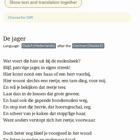
Show text and translation together
Choose for Diff
De jager
Language:
Dutch (Nederlands)
after the
German (Deutsch)
Wat voert die hier uit bij de molenbeek?

Blijf, pats'rige jager, in eigen streek!

Hier komt nooit een haas of een hert voorbij,

Hier woont slechts een reetje, een tam ding, voor mij.

En wil je bekijken dat reetje teer,

Laat dan in de bossen dat grote geweer,

En haal ook die gapende hondsmuilen weg,

En stop met die herrie, dat hoorngeschal, zeg,

En scheer van je kaken dat stopp'lige haar,

Want anders verstopt zich het reetje, voorwaar.

Doch beter nog bleef je voorgoed in het woud

En lieten je molen en molenaar koud.
