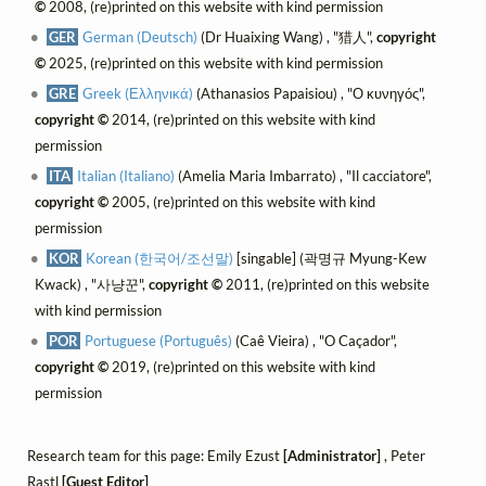
©
2008, (re)printed on this website with kind permission
GER
German (Deutsch)
(Dr Huaixing Wang) , "猎人",
copyright
©
2025, (re)printed on this website with kind permission
GRE
Greek (Ελληνικά)
(Athanasios Papaisiou) , "Ο κυνηγός",
copyright ©
2014, (re)printed on this website with kind
permission
ITA
Italian (Italiano)
(Amelia Maria Imbarrato) , "Il cacciatore",
copyright ©
2005, (re)printed on this website with kind
permission
KOR
Korean (한국어/조선말)
[singable] (곽명규 Myung-Kew
Kwack) , "사냥꾼",
copyright ©
2011, (re)printed on this website
with kind permission
POR
Portuguese (Português)
(Caê Vieira) , "O Caçador",
copyright ©
2019, (re)printed on this website with kind
permission
Research team for this page: Emily Ezust
[Administrator]
, Peter
Rastl
[Guest Editor]