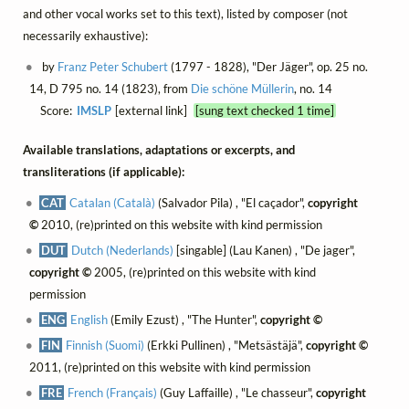
and other vocal works set to this text), listed by composer (not
necessarily exhaustive):
by
Franz Peter Schubert
(1797 - 1828), "Der Jäger", op. 25 no.
14, D 795 no. 14 (1823), from
Die schöne Müllerin
, no. 14
Score:
IMSLP
[external link]
[sung text checked 1 time]
Available translations, adaptations or excerpts, and
transliterations (if applicable):
CAT
Catalan (Català)
(Salvador Pila) , "El caçador",
copyright
©
2010, (re)printed on this website with kind permission
DUT
Dutch (Nederlands)
[singable] (Lau Kanen) , "De jager",
copyright ©
2005, (re)printed on this website with kind
permission
ENG
English
(Emily Ezust) , "The Hunter",
copyright ©
FIN
Finnish (Suomi)
(Erkki Pullinen) , "Metsästäjä",
copyright ©
2011, (re)printed on this website with kind permission
FRE
French (Français)
(Guy Laffaille) , "Le chasseur",
copyright