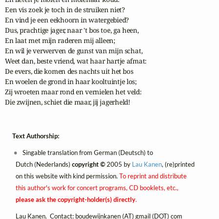
Een vis zoek je toch in de struiken niet?

En vind je een eekhoorn in watergebied?

Dus, prachtige jager, naar 't bos toe, ga heen,

En laat met mijn raderen mij alleen;

En wil je verwerven de gunst van mijn schat,

Weet dan, beste vriend, wat haar hartje afmat:

De evers, die komen des nachts uit het bos

En woelen de grond in haar kooltuintje los;

Zij wroeten maar rond en vernielen het veld:

Die zwijnen, schiet die maar, jij jagerheld!
Text Authorship:
Singable translation from German (Deutsch) to
Dutch (Nederlands)
copyright ©
2005 by
Lau Kanen
, (re)printed
on this website with kind permission.
To reprint and distribute
this author's work for concert programs, CD booklets, etc.,
please ask the copyright-holder(s) directly
.
Lau Kanen. Contact:
boudewijnkanen (AT) gmail (DOT) com