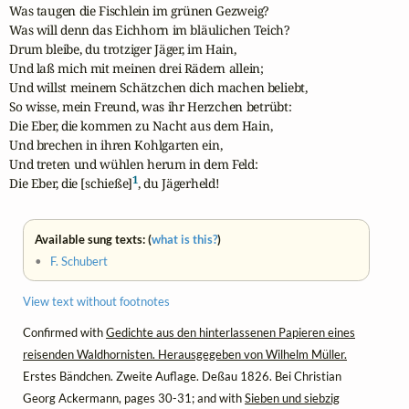
Was taugen die Fischlein im grünen Gezweig?

Was will denn das Eichhorn im bläulichen Teich?

Drum bleibe, du trotziger Jäger, im Hain,

Und laß mich mit meinen drei Rädern allein;

Und willst meinem Schätzchen dich machen beliebt,

So wisse, mein Freund, was ihr Herzchen betrübt:

Die Eber, die kommen zu Nacht aus dem Hain,

Und brechen in ihren Kohlgarten ein,

Und treten und wühlen herum in dem Feld:

1
Die Eber, die [schieße]
, du Jägerheld!
Available sung texts: (
what is this?
)
•
F. Schubert
View text without footnotes
Confirmed with
Gedichte aus den hinterlassenen Papieren eines
reisenden Waldhornisten. Herausgegeben von Wilhelm Müller.
Erstes Bändchen. Zweite Auflage. Deßau 1826. Bei Christian
Georg Ackermann, pages 30-31; and with
Sieben und siebzig