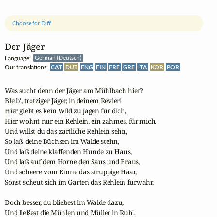
Choose for Diff
Der Jäger
Language:
German (Deutsch)
Our translations:
CAT
DUT
ENG
FIN
FRE
GRE
ITA
KOR
POR
Was sucht denn der Jäger am Mühlbach hier?

Bleib', trotziger Jäger, in deinem Revier!

Hier giebt es kein Wild zu jagen für dich,

Hier wohnt nur ein Rehlein, ein zahmes, für mich.

Und willst du das zärtliche Rehlein sehn,

So laß deine Büchsen im Walde stehn,

Und laß deine klaffenden Hunde zu Haus,

Und laß auf dem Horne den Saus und Braus,

Und scheere vom Kinne das struppige Haar,

Sonst scheut sich im Garten das Rehlein fürwahr.

Doch besser, du bliebest im Walde dazu,

Und ließest die Mühlen und Müller in Ruh'.
