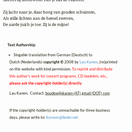
Zij lacht naar je, daar hoog van gouden schuinten,

Als stille lichten aan de hemel zweven,

De aarde juich je toe: Zij is de mijne!
Text Authorship:
Singable translation from German (Deutsch) to
Dutch (Nederlands)
copyright ©
2008 by
Lau Kanen
, (re)printed
on this website with kind permission.
To reprint and distribute
this author's work for concert programs, CD booklets, etc.,
please ask the copyright-holder(s) directly
.
Lau Kanen. Contact:
boudewijnkanen (AT) gmail (DOT) com
If the copyright-holder(s) are unreachable for three business
days, please write to:
licenses@
lieder.
net