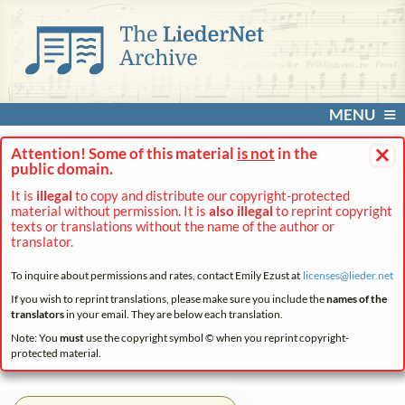
MENU
×
Attention! Some of this material
is not
in the
public domain.
It is
illegal
to copy and distribute our copyright-protected
material without permission. It is
also illegal
to reprint copyright
texts or translations without the name of the author or
translator.
To inquire about permissions and rates, contact Emily Ezust at
licenses@
lieder.
net
If you wish to reprint translations, please make sure you include the
names of the
translators
in your email. They are below each translation.
Note: You
must
use the copyright symbol © when you reprint copyright-
protected material.