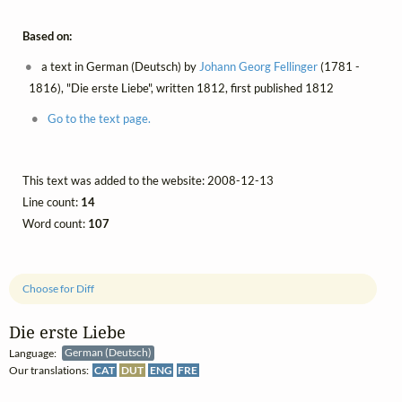
Based on:
a text in German (Deutsch) by
Johann Georg Fellinger
(1781 -
1816), "Die erste Liebe", written 1812, first published 1812
Go to the text page.
This text was added to the website: 2008-12-13
Line count:
14
Word count:
107
Choose for Diff
Die erste Liebe
Language:
German (Deutsch)
Our translations:
CAT
DUT
ENG
FRE