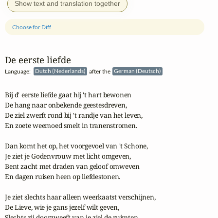
Show text and translation together
Choose for Diff
De eerste liefde
Language:
Dutch (Nederlands)
after the
German (Deutsch)
Bij d' eerste liefde gaat hij 't hart bewonen

De hang naar onbekende geestesdreven,

De ziel zwerft rond bij 't randje van het leven,

En zoete weemoed smelt in tranenstromen.

Dan komt het op, het voorgevoel van 't Schone,

Je ziet je Godenvrouw met licht omgeven,

Bent zacht met draden van geloof omweven

En dagen ruisen heen op liefdestonen.

Je ziet slechts haar alleen weerkaatst verschijnen,

De Lieve, wie je gans jezelf wilt geven,

Slechts zij doorzweeft van je ziel de ruimten.
