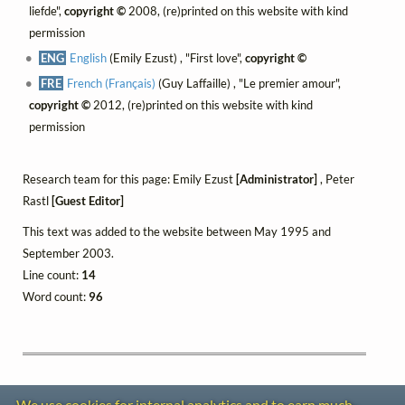
liefde",
copyright ©
2008, (re)printed on this website with kind
permission
ENG
English
(Emily Ezust) , "First love",
copyright ©
FRE
French (Français)
(Guy Laffaille) , "Le premier amour",
copyright ©
2012, (re)printed on this website with kind
permission
Research team for this page: Emily Ezust
[Administrator]
, Peter
Rastl
[Guest Editor]
This text was added to the website between May 1995 and
September 2003.
Line count:
14
Word count:
96
We use cookies for internal analytics and to earn much-