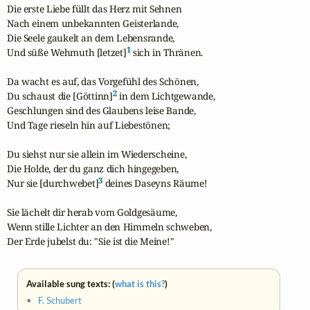
Die erste Liebe füllt das Herz mit Sehnen

Nach einem unbekannten Geisterlande,

Die Seele gaukelt an dem Lebensrande,

1
Und süße Wehmuth [letzet]
 sich in Thränen.

Da wacht es auf, das Vorgefühl des Schönen,

2
Du schaust die [Göttinn]
 in dem Lichtgewande,

Geschlungen sind des Glaubens leise Bande,

Und Tage rieseln hin auf Liebestönen;

Du siehst nur sie allein im Wiederscheine,

Die Holde, der du ganz dich hingegeben,

3
Nur sie [durchwebet]
 deines Daseyns Räume!

Sie lächelt dir herab vom Goldgesäume,

Wenn stille Lichter an den Himmeln schweben,

Der Erde jubelst du: "Sie ist die Meine!"
Available sung texts: (
what is this?
)
•
F. Schubert