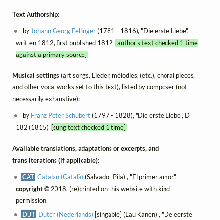
Text Authorship:
by
Johann Georg Fellinger
(1781 - 1816), "Die erste Liebe",
written 1812, first published 1812
[author's text checked 1 time
against a primary source]
Musical settings
(art songs, Lieder, mélodies, (etc.), choral pieces,
and other vocal works set to this text), listed by composer (not
necessarily exhaustive):
by
Franz Peter Schubert
(1797 - 1828), "Die erste Liebe", D
182 (1815)
[sung text checked 1 time]
Available translations, adaptations or excerpts, and
transliterations (if applicable):
CAT
Catalan (Català)
(Salvador Pila) , "El primer amor",
copyright ©
2018, (re)printed on this website with kind
permission
DUT
Dutch (Nederlands)
[singable] (Lau Kanen) , "De eerste