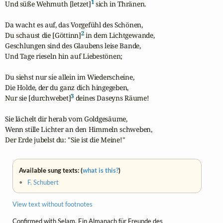
1
Und süße Wehmuth [letzet]
 sich in Thränen.

Da wacht es auf, das Vorgefühl des Schönen,

2
Du schaust die [Göttinn]
 in dem Lichtgewande,

Geschlungen sind des Glaubens leise Bande,

Und Tage rieseln hin auf Liebestönen;

Du siehst nur sie allein im Wiederscheine,

Die Holde, der du ganz dich hingegeben,

3
Nur sie [durchwebet]
 deines Daseyns Räume!

Sie lächelt dir herab vom Goldgesäume,

Wenn stille Lichter an den Himmeln schweben,

Der Erde jubelst du: "Sie ist die Meine!"
Available sung texts: (
what is this?
)
•
F. Schubert
View text without footnotes
Confirmed with
Selam. Ein Almanach für Freunde des