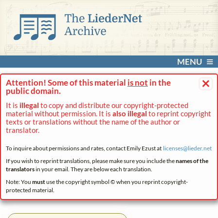
MENU
×
Attention! Some of this material
is not
in the
public domain.
It is
illegal
to copy and distribute our copyright-protected
material without permission. It is
also illegal
to reprint copyright
texts or translations without the name of the author or
translator.
To inquire about permissions and rates, contact Emily Ezust at
licenses@
lieder.
net
If you wish to reprint translations, please make sure you include the
names of the
translators
in your email. They are below each translation.
Note: You
must
use the copyright symbol © when you reprint copyright-
protected material.