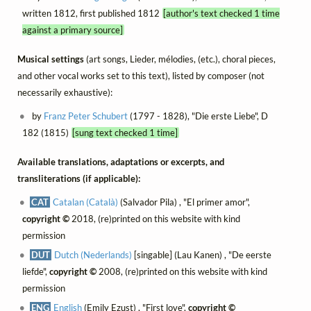
written 1812, first published 1812
[author's text checked 1 time
against a primary source]
Musical settings
(art songs, Lieder, mélodies, (etc.), choral pieces,
and other vocal works set to this text), listed by composer (not
necessarily exhaustive):
by
Franz Peter Schubert
(1797 - 1828), "Die erste Liebe", D
182 (1815)
[sung text checked 1 time]
Available translations, adaptations or excerpts, and
transliterations (if applicable):
CAT
Catalan (Català)
(Salvador Pila) , "El primer amor",
copyright ©
2018, (re)printed on this website with kind
permission
DUT
Dutch (Nederlands)
[singable] (Lau Kanen) , "De eerste
liefde",
copyright ©
2008, (re)printed on this website with kind
permission
ENG
English
(Emily Ezust) , "First love",
copyright ©