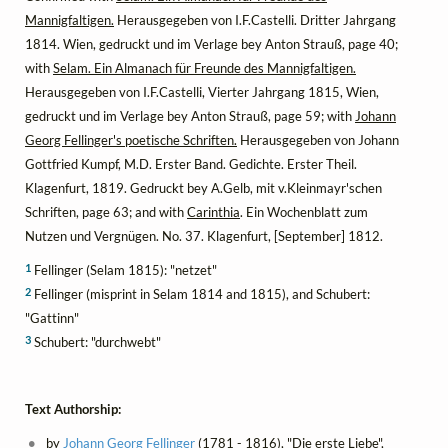
Mannigfaltigen.
Herausgegeben von I.F.Castelli. Dritter Jahrgang
1814. Wien, gedruckt und im Verlage bey Anton Strauß, page 40;
with
Selam. Ein Almanach für Freunde des Mannigfaltigen.
Herausgegeben von I.F.Castelli, Vierter Jahrgang 1815, Wien,
gedruckt und im Verlage bey Anton Strauß, page 59; with
Johann
Georg Fellinger's poetische Schriften.
Herausgegeben von Johann
Gottfried Kumpf, M.D. Erster Band. Gedichte. Erster Theil.
Klagenfurt, 1819. Gedruckt bey A.Gelb, mit v.Kleinmayr'schen
Schriften, page 63; and with
Carinthia
. Ein Wochenblatt zum
Nutzen und Vergnügen. No. 37. Klagenfurt, [September] 1812.
1
Fellinger (Selam 1815): "netzet"
2
Fellinger (misprint in Selam 1814 and 1815), and Schubert:
"Gattinn"
3
Schubert: "durchwebt"
Text Authorship:
by
Johann Georg Fellinger
(1781 - 1816), "Die erste Liebe",