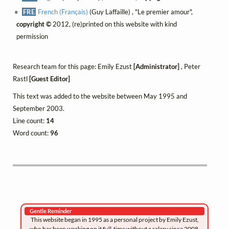
FRE
French (Français)
(Guy Laffaille) , "Le premier amour",
copyright ©
2012, (re)printed on this website with kind
permission
Research team for this page: Emily Ezust
[Administrator]
, Peter
Rastl
[Guest Editor]
This text was added to the website between May 1995 and
September 2003.
Line count:
14
Word count:
96
Gentle Reminder
This website began in 1995 as a personal project by Emily Ezust,
who has been working on it full-time without a salary since 2008.