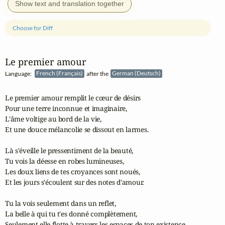
Show text and translation together
Choose for Diff
Le premier amour
Language:
French (Français)
after the
German (Deutsch)
Le premier amour remplit le cœur de désirs

Pour une terre inconnue et imaginaire,

L'âme voltige au bord de la vie,

Et une douce mélancolie se dissout en larmes.

Là s'éveille le pressentiment de la beauté,

Tu vois la déesse en robes lumineuses,

Les doux liens de tes croyances sont noués,

Et les jours s'écoulent sur des notes d'amour.

Tu la vois seulement dans un reflet,

La belle à qui tu t'es donné complètement,

Seulement elle flotte à travers les espaces de ton existence.
