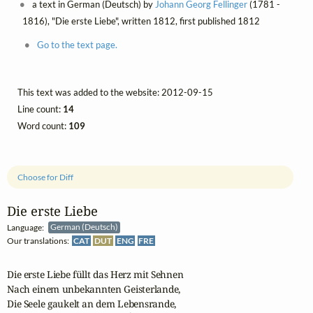
a text in German (Deutsch) by
Johann Georg Fellinger
(1781 -
1816), "Die erste Liebe", written 1812, first published 1812
Go to the text page.
This text was added to the website: 2012-09-15
Line count:
14
Word count:
109
Choose for Diff
Die erste Liebe
Language:
German (Deutsch)
Our translations:
CAT
DUT
ENG
FRE
Die erste Liebe füllt das Herz mit Sehnen

Nach einem unbekannten Geisterlande,

Die Seele gaukelt an dem Lebensrande,
