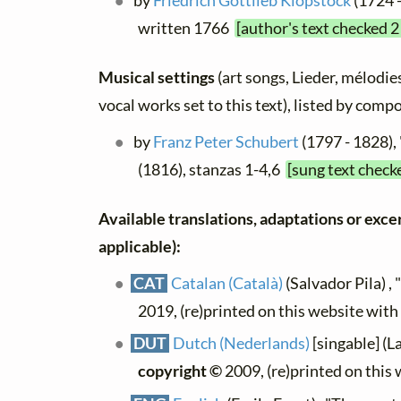
by
Friedrich Gottlieb Klopstock
(1724 -
written 1766
[author's text checked 2
Musical settings
(art songs, Lieder, mélodies
vocal works set to this text), listed by comp
by
Franz Peter Schubert
(1797 - 1828),
(1816), stanzas 1-4,6
[sung text check
Available translations, adaptations or excerp
applicable):
CAT
Catalan (Català)
(Salvador Pila) , 
2019, (re)printed on this website wit
DUT
Dutch (Nederlands)
[singable] (L
copyright ©
2009, (re)printed on this