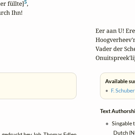
5
r füllte]
,

rch Ihn!

Eer aan U! Ere
Hoogverheev'ne
Vader der Sche
Onuitspreek'l
Available su
•
F. Schuber
Text Authorsh
Singable 
Dutch (N
gedruckt bey Joh. Thomas Edlen