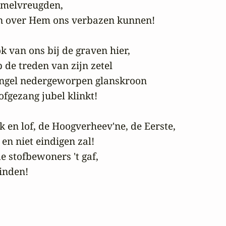
emelvreugden,

en over Hem ons verbazen kunnen!

k van ons bij de graven hier,

de treden van zijn zetel

engel nedergeworpen glanskroon

ofgezang jubel klinkt!

k en lof, de Hoogverheev'ne, de Eerste,

en niet eindigen zal!

e stofbewoners 't gaf,

inden!
