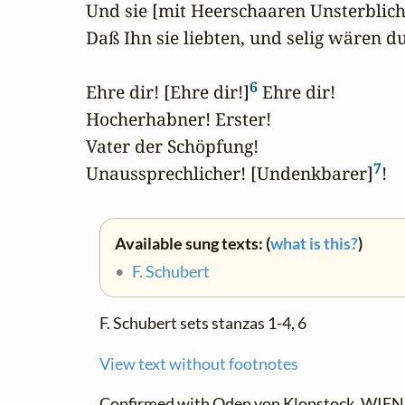
Und sie [mit Heerschaaren Unsterbliche
Daß Ihn sie liebten, und selig wären du
6
Ehre dir! [Ehre dir!]
 Ehre dir!

Hocherhabner! Erster!

Vater der Schöpfung!

7
Unaussprechlicher! [Undenkbarer]
!
Available sung texts: (
what is this?
)
•
F. Schubert
F. Schubert sets stanzas 1-4, 6
View text without footnotes
Confirmed with
Oden von Klopstock.
WIEN, 