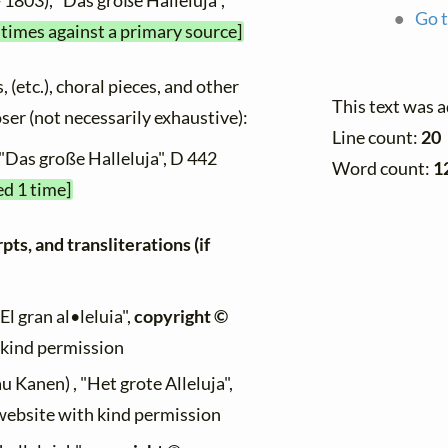
 1803), "Das große Halleluja",
Go t
 times against a primary source]
, (etc.), choral pieces, and other
This text was 
oser (not necessarily exhaustive):
Line count:
20
 "Das große Halleluja", D 442
Word count:
1
ed 1 time]
ts, and transliterations (if
"El gran al•leluia",
copyright ©
h kind permission
au Kanen) , "Het grote Alleluja",
 website with kind permission