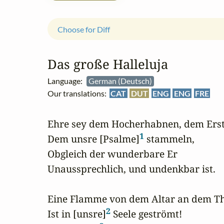
Choose for Diff
Das große Halleluja
Language:
German (Deutsch)
Our translations:
CAT
DUT
ENG
ENG
FRE
Ehre sey dem Hocherhabnen, dem Erste
1
Dem unsre [Psalme]
 stammeln,

Obgleich der wunderbare Er

Unaussprechlich, und undenkbar ist.

Eine Flamme von dem Altar an dem Th
2
Ist in [unsre]
 Seele geströmt!
