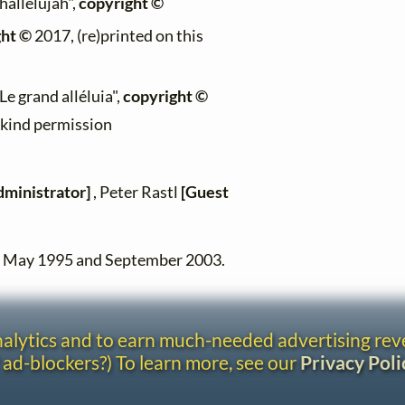
hallelujah",
copyright ©
ght ©
2017, (re)printed on this
"Le grand alléluia",
copyright ©
h kind permission
dministrator]
, Peter Rastl
[Guest
en May 1995 and September 2003.
analytics and to earn much-needed advertising re
 ad-blockers?) To learn more, see our
Privacy Poli