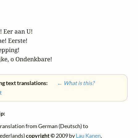
! Eer aan U!

! Eerste!

pping!

ijke, o Ondenkbare!
ng text translations:
← What is this?
t
ip:
translation from German (Deutsch) to
ederlands)
copyright ©
2009 by
Lau Kanen
,