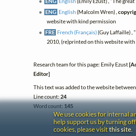
ENG
English
(Emily Ezust) , "The great 
ENG
English
(Malcolm Wren) ,
copyri
website with kind permission
FRE
French (Français)
(Guy Laffaille) , 
2010, (re)printed on this website wit
Research team for this page: Emily Ezust
[A
Editor]
This text was added to the website betwe
Line count:
24
Word count:
145
We use cookies for internal 
help support us by turning off
cookies, please visit
this site
.