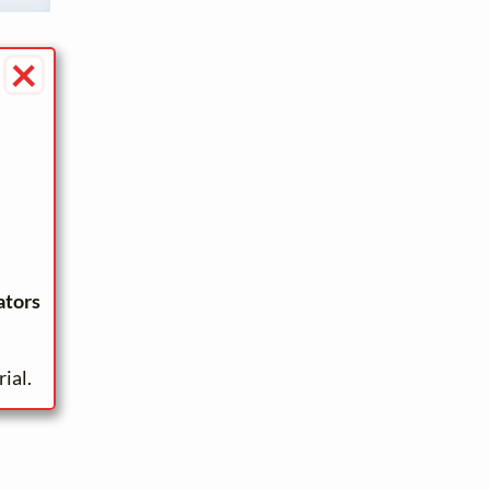
×
ators
ial.