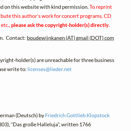
ed on this website with kind permission.
To reprint
ibute this author's work for concert programs, CD
 etc.,
please ask the copyright-holder(s) directly
.
n. Contact:
boudewijnkanen (AT) gmail (DOT) com
pyright-holder(s) are unreachable for three business
ase write to:
licenses@
lieder.
net
 German (Deutsch) by
Friedrich Gottlieb Klopstock
803), "Das große Halleluja", written 1766