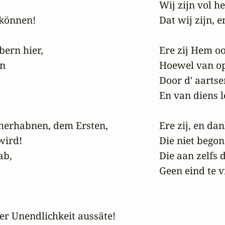
Wij zijn vol h
können!

Dat wij zijn, 
ern hier,

Ere zij Hem oo
n

Hoewel van op 
Door d' aarts
En van diens l
erhabnen, dem Ersten,

Ere zij, en dan
ird!

Die niet begon 
b,

Die aan zelfs d
Geen eind te v
r Unendlichkeit aussäte!
