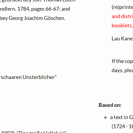
(re)print
ndlern. 1784, pages 66-67; and
and distr
g bey Georg Joachim Göschen.
booklets,
Lau Kane
If the co
days, ple
erschaaren Unsterblicher"
Based on:
a text in
(1724 - 1