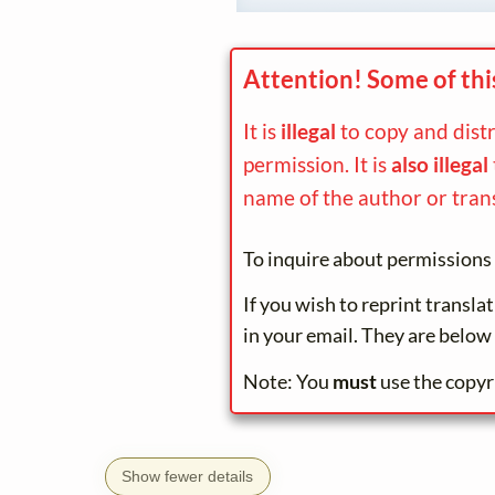
Attention! Some of thi
It is
illegal
to copy and dist
permission. It is
also illegal
name of the author or trans
To inquire about permissions 
If you wish to reprint transla
in your email. They are below
Note: You
must
use the copyr
Show fewer details