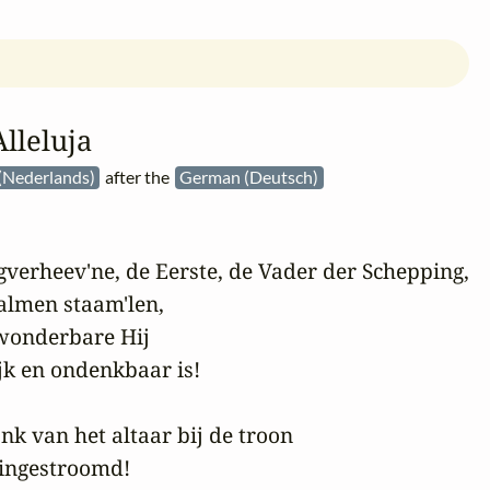
Alleluja
(Nederlands)
after the
German (Deutsch)
gverheev'ne, de Eerste, de Vader der Schepping,

almen staam'len,

wonderbare Hij

jk en ondenkbaar is!

k van het altaar bij de troon

 ingestroomd!
