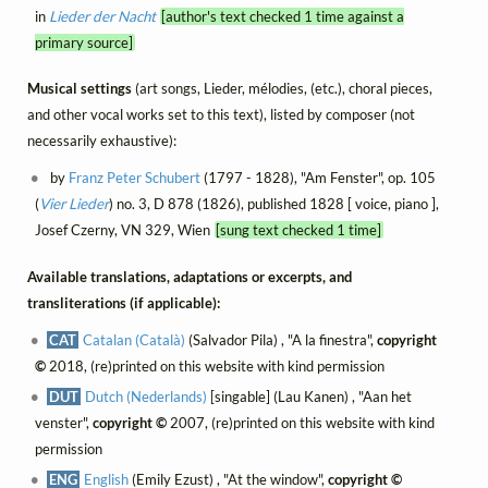
in
Lieder der Nacht
[author's text checked 1 time against a
primary source]
Musical settings
(art songs, Lieder, mélodies, (etc.), choral pieces,
and other vocal works set to this text), listed by composer (not
necessarily exhaustive):
by
Franz Peter Schubert
(1797 - 1828), "Am Fenster", op. 105
(
Vier Lieder
) no. 3, D 878 (1826), published 1828 [ voice, piano ],
Josef Czerny, VN 329, Wien
[sung text checked 1 time]
Available translations, adaptations or excerpts, and
transliterations (if applicable):
CAT
Catalan (Català)
(Salvador Pila) , "A la finestra",
copyright
©
2018, (re)printed on this website with kind permission
DUT
Dutch (Nederlands)
[singable] (Lau Kanen) , "Aan het
venster",
copyright ©
2007, (re)printed on this website with kind
permission
ENG
English
(Emily Ezust) , "At the window",
copyright ©