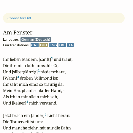
Choose for Diff
Am Fenster
Language:
German (Deutsch)
Our translations:
CAT
DUT
ENG
FRE
ITA
1
Ihr lieben Mauern, [sanft]
 und traut,

Die ihr mich kühl umschließt,

2
Und [silberglänzig]
 niederschaut,

3
[Wann]
 droben Vollmond ist:

Ihr saht mich einst so traurig da,

Mein Haupt auf schlaffer Hand, -

Als ich in mir allein mich sah,

4
Und [keiner]
 mich verstand.

5
Jetzt brach ein [ander]
 Licht heran:

Die Trauerzeit ist um:

Und manche ziehn mit mir die Bahn
