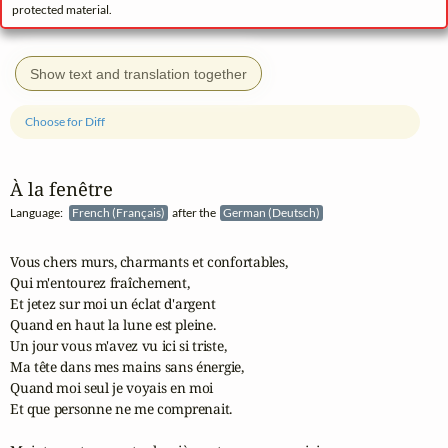
protected material.
Show text and translation together
Choose for Diff
À la fenêtre
Language:
French (Français)
after the
German (Deutsch)
Vous chers murs, charmants et confortables,

Qui m'entourez fraîchement,

Et jetez sur moi un éclat d'argent

Quand en haut la lune est pleine.

Un jour vous m'avez vu ici si triste,

Ma tête dans mes mains sans énergie,

Quand moi seul je voyais en moi

Et que personne ne me comprenait.
