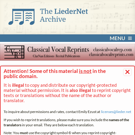
MENU
×
Attention! Some of this material
is not
in the
public domain.
It is
illegal
to copy and distribute our copyright-protected
material without permission. It is
also illegal
to reprint copyright
texts or translations without the name of the author or
translator.
To inquire about permissions and rates, contact Emily Ezust at
licenses@
lieder.
net
If you wish to reprint translations, please make sure you include the
names of the
translators
in your email. They are below each translation.
Note: You
must
use the copyright symbol © when you reprint copyright-