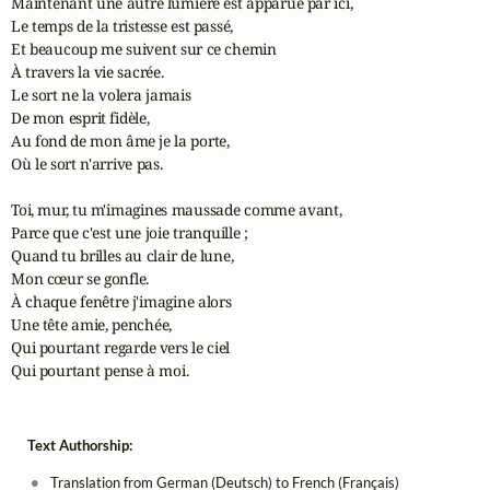
Maintenant une autre lumière est apparue par ici,

Le temps de la tristesse est passé,

Et beaucoup me suivent sur ce chemin

À travers la vie sacrée.

Le sort ne la volera jamais

De mon esprit fidèle,

Au fond de mon âme je la porte,

Où le sort n'arrive pas.

Toi, mur, tu m'imagines maussade comme avant,

Parce que c'est une joie tranquille ;

Quand tu brilles au clair de lune,

Mon cœur se gonfle.

À chaque fenêtre j'imagine alors

Une tête amie, penchée,

Qui pourtant regarde vers le ciel

Qui pourtant pense à moi.
Text Authorship:
Translation from German (Deutsch) to French (Français)