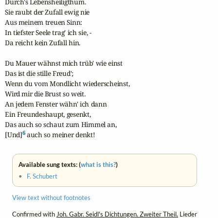
Durch's Lebensheiligthum.

Sie raubt der Zufall ewig nie

Aus meinem treuen Sinn:

In tiefster Seele trag' ich sie, -

Da reicht kein Zufall hin.

Du Mauer wähnst mich trüb' wie einst

Das ist die stille Freud';

Wenn du vom Mondlicht wiederscheinst,

Wird mir die Brust so weit.

An jedem Fenster wähn' ich dann

Ein Freundeshaupt, gesenkt,

Das auch so schaut zum Himmel an,

6
[Und]
 auch so meiner denkt!
Available sung texts: (
what is this?
)
•
F. Schubert
View text without footnotes
Confirmed with
Joh. Gabr. Seidl's Dichtungen. Zweiter Theil.
Lieder