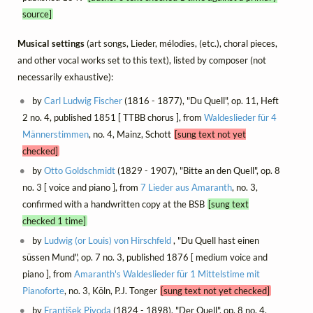
source]
Musical settings
(art songs, Lieder, mélodies, (etc.), choral pieces,
and other vocal works set to this text), listed by composer (not
necessarily exhaustive):
by
Carl Ludwig Fischer
(1816 - 1877), "Du Quell", op. 11, Heft
2 no. 4, published 1851 [ TTBB chorus ], from
Waldeslieder für 4
Männerstimmen
, no. 4, Mainz, Schott
[sung text not yet
checked]
by
Otto Goldschmidt
(1829 - 1907), "Bitte an den Quell", op. 8
no. 3 [ voice and piano ], from
7 Lieder aus Amaranth
, no. 3,
confirmed with a handwritten copy at the BSB
[sung text
checked 1 time]
by
Ludwig (or Louis) von Hirschfeld
, "Du Quell hast einen
süssen Mund", op. 7 no. 3, published 1876 [ medium voice and
piano ], from
Amaranth's Waldeslieder für 1 Mittelstime mit
Pianoforte
, no. 3, Köln, P.J. Tonger
[sung text not yet checked]
by
František Pivoda
(1824 - 1898), "Der Quell", op. 8 no. 4,