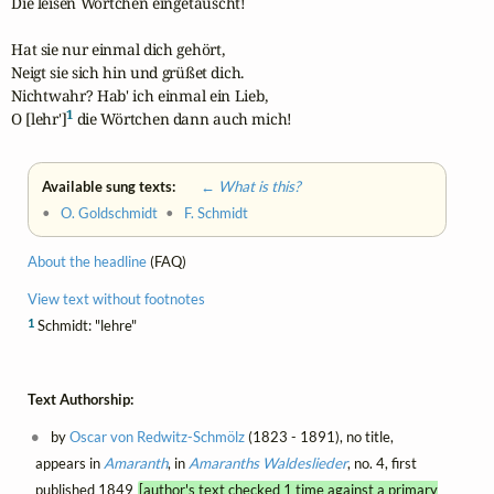
Die leisen Wörtchen eingetauscht! 

Hat sie nur einmal dich gehört,

Neigt sie sich hin und grüßet dich. 

Nichtwahr? Hab' ich einmal ein Lieb, 

1
O [lehr']
 die Wörtchen dann auch mich!
Available sung texts:
← What is this?
•
O. Goldschmidt
•
F. Schmidt
About the headline
(FAQ)
View text without footnotes
1
Schmidt: "lehre"
Text Authorship:
by
Oscar von Redwitz-Schmölz
(1823 - 1891), no title,
appears in
Amaranth
, in
Amaranths Waldeslieder
, no. 4, first
published 1849
[author's text checked 1 time against a primary