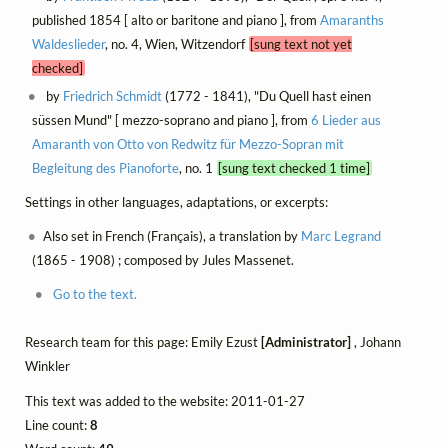
published 1854 [ alto or baritone and piano ], from
Amaranths
Waldeslieder
, no. 4, Wien, Witzendorf
[sung text not yet
checked]
by
Friedrich Schmidt
(1772 - 1841), "Du Quell hast einen
süssen Mund" [ mezzo-soprano and piano ], from
6 Lieder aus
Amaranth von Otto von Redwitz für Mezzo-Sopran mit
Begleitung des Pianoforte
, no. 1
[sung text checked 1 time]
Settings in other languages, adaptations, or excerpts:
Also set in French (Français), a translation by
Marc Legrand
(1865 - 1908) ; composed by Jules Massenet.
Go to the text.
Research team for this page: Emily Ezust
[Administrator]
, Johann
Winkler
This text was added to the website: 2011-01-27
Line count:
8