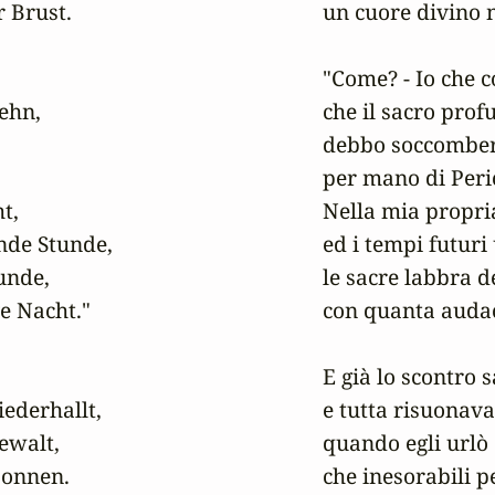
 Brust.

un cuore divino n
"Come? - Io che c
ehn,

che il sacro prof
debbo soccombere
per mano di Peri
t,

Nella mia propria
de Stunde,

ed i tempi futuri
nde,

le sacre labbra de
e Nacht."

con quanta audaci
E già lo scontro 
ederhallt,

e tutta risuonava
ewalt,

quando egli urlò d
onnen.

che inesorabili p