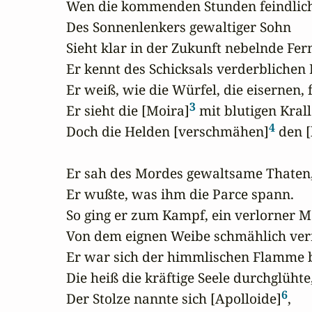
Wen die kommenden Stunden feindlic
Des Sonnenlenkers gewaltiger Sohn

Sieht klar in der Zukunft nebelnde Fern
Er kennt des Schicksals verderblichen 
Er weiß, wie die Würfel, die eisernen, fa
3
Er sieht die [Moira]
 mit blutigen Krall
4
Doch die Helden [verschmähen]
 den [
Er sah des Mordes gewaltsame Thaten,
Er wußte, was ihm die Parce spann.

So ging er zum Kampf, ein verlorner M
Von dem eignen Weibe schmählich verr
Er war sich der himmlischen Flamme 
Die heiß die kräftige Seele durchglühte,
6
Der Stolze nannte sich [Apolloide]
,
