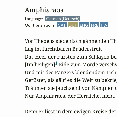
Amphiaraos
Language:
German (Deutsch)
Our translations:
CAT
DUT
ENG
FRE
ITA
Vor Thebens siebenfach gähnenden Th
Lag im furchtbaren Brüderstreit

Das Heer der Fürsten zum Schlagen bere
1
[Im heiligen]
 Eide zum Morde verschw
Und mit des Panzers blendendem Licht
Gerüstet, als gält' es die Welt zu bekrie
Träumen sie jauchzend von Kämpfen un
Nur Amphiaraos, der Herrliche, nicht.

Denn er liest in dem ewigen Kreise der 