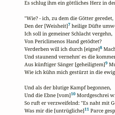
Es schlug ihm ein göttliches Herz in der
"Wie? - ich, zu dem die Götter geredet,

7
Den der [Weisheit]
 heilige Düfte umw
Ich soll in gemeiner Schlacht vergehn,

Von Periclimenos Hand getödtet?

8
Verderben will ich durch [eigne]
 Mach
Und staunend vernehm' es die kommen
9
Aus künftiger Sänger [geheiligtem]
 Mu
Wie ich kühn mich gestürzt in die ewig
Und als der blutige Kampf begonnen,

10
Und die Ebne [vom]
 Mordgeschrei wi
So ruft er verzweifelnd: "Es naht mit G
11
Was mir die [untrügliche]
 Parce gesp