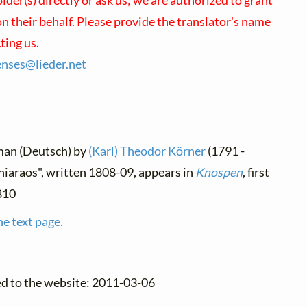
der(s) directly or ask us; we are authorized to grant
n their behalf. Please provide the translator's name
ing us.
censes@
lieder.
net
man (Deutsch) by
(Karl) Theodor Körner
(1791 -
iaraos", written 1808-09, appears in
Knospen
, first
810
he text page.
ed to the website: 2011-03-06