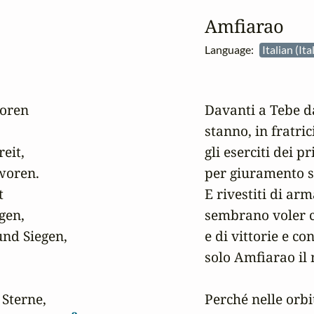
Amfiarao
Language:
Italian (It
oren

Davanti a Tebe da
stanno, in fratric
it,

gli eserciti dei pr
oren.

per giuramento sa


E rivestiti di arm
gen,

sembrano voler c
d Siegen,

e di vittorie e c
solo Amfiarao il 
Sterne,

Perché nelle orbit