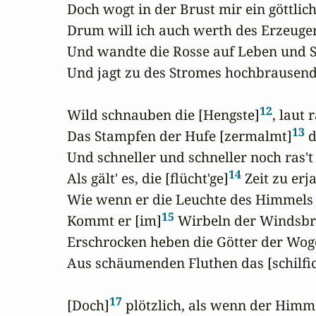
Doch wogt in der Brust mir ein göttliche
Drum will ich auch werth des Erzeuger
Und wandte die Rosse auf Leben und St
Und jagt zu des Stromes hochbrausende
12
Wild schnauben die [Hengste]
, laut 
13
Das Stampfen der Hufe [zermalmt]
 
Und schneller und schneller noch ras't 
14
Als gält' es, die [flücht'ge]
 Zeit zu erja
Wie wenn er die Leuchte des Himmels 
15
Kommt er [im]
 Wirbeln der Windsbra
Erschrocken heben die Götter der Woge
Aus schäumenden Fluthen das [schilfic
17
[Doch]
 plötzlich, als wenn der Himmel