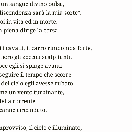
un sangue divino pulsa,

iscendenza sarà la mia sorte".

oi in vita ed in morte,

 piena dirige la corsa.  

i cavalli, il carro rimbomba forte,

iero gli zoccoli scalpitanti.

ce egli si spinge avanti

eguire il tempo che scorre.

del cielo egli avesse rubato,

me un vento turbinante,

della corrente

 canne circondato.

mprovviso, il cielo è illuminato,
