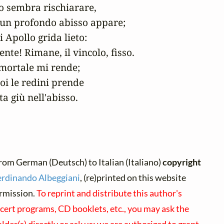
o sembra rischiarare,

e un profondo abisso appare;

di Apollo grida lieto:

ente! Rimane, il vincolo, fisso.

mortale mi rende;

oi le redini prende

ta giù nell'abisso.
rom German (Deutsch) to Italian (Italiano)
copyright
erdinando Albeggiani
, (re)printed on this website
rmission.
To reprint and distribute this author's
cert programs, CD booklets, etc., you may ask the