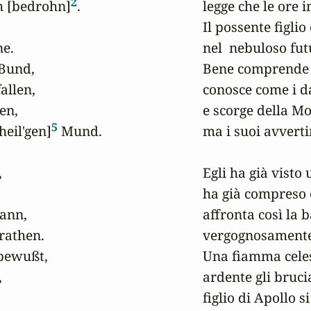
2
h [bedrohn]
.

legge che le ore 
Il possente figlio 
e.

nel  nebuloso fut
Bund,

Bene comprende le
llen,

conosce come i d
en,

e scorge della Moi
5
heil'gen]
 Mund.

ma i suoi avverti


Egli ha già visto
ha già compreso co
ann,

affronta così la 
athen.

vergognosamente 
bewußt,

Una fiamma celest


ardente gli bruci
figlio di Apollo s