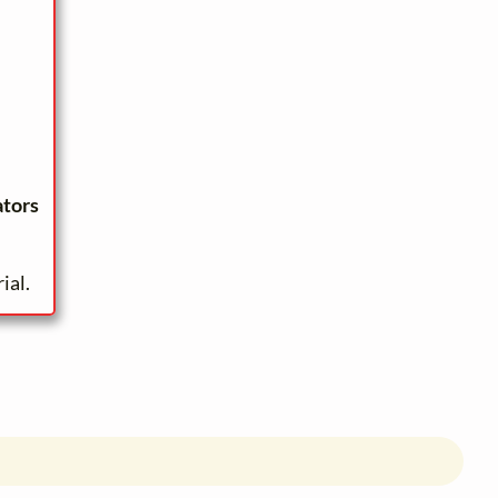
ators
ial.