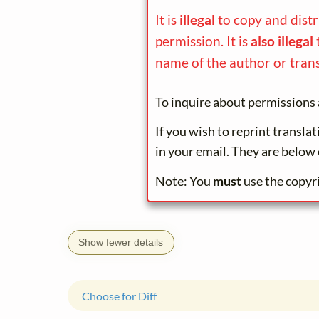
It is
illegal
to copy and dist
permission. It is
also illegal
name of the author or trans
To inquire about permissions 
If you wish to reprint transla
in your email. They are below 
Note: You
must
use the copyr
Show fewer details
Choose for Diff