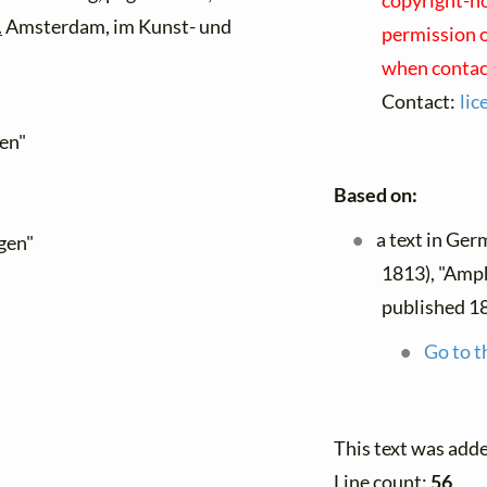
copyright-hol
.
Amsterdam, im Kunst- und
permission o
when contact
Contact:
li
en"
Based on:
a text in Ger
gen"
1813), "Amph
published 1
Go to t
This text was add
Line count:
56