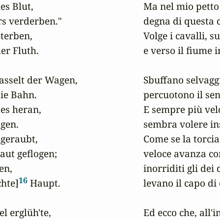
s Blut,

Ma nel mio petto 
s verderben."

degna di questa d
erben,

Volge i cavalli, su
r Fluth.

e verso il fiume in
rasselt der Wagen,

Sbuffano selvaggi 
die Bahn.

percuotono il sent
es heran,

E sempre più velo
gen.

sembra volere ins
geraubt,

Come se la torcia 
ut geflogen;

veloce avanza co
n,

inorriditi gli dei 
16
hte]
 Haupt.

levano il capo di
 erglüh'te,

Ed ecco che, all'i