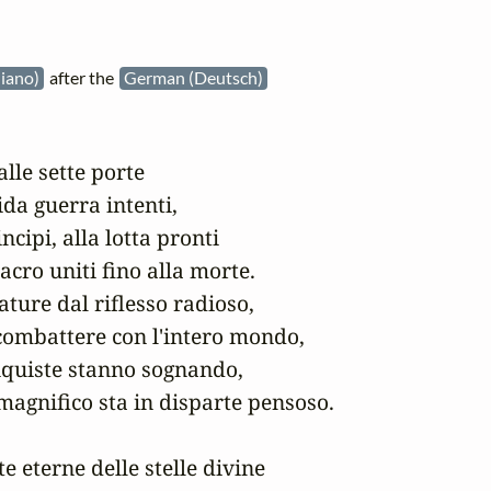
aliano)
after the
German (Deutsch)
lle sette porte

ida guerra intenti,

incipi, alla lotta pronti

cro uniti fino alla morte.

ature dal riflesso radioso,

ombattere con l'intero mondo,

onquiste stanno sognando,

magnifico sta in disparte pensoso.

e eterne delle stelle divine
