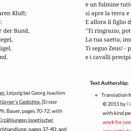
e un fulmine tutt
ren Kluft;

si apre la terra 
6
:

E allora il figlio 
ir der Bund,

"Ti ringrazio, pot
egel,

La tua saetta, im
gel,

Ti seguo Zeus! - p
nd.
e i cavalli precipi
Text Authorship:
er.
Leipzig bei Georg Joachim
Translation f
örner's Gedichte.
[Erster
©
2011 by
F
Ph. Bauer, pages 70-72; with
with kind pe
Erzählungen (poetischer
work for con
uchhandlung, pages 37-40; and