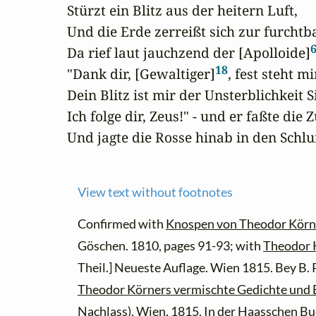
Stürzt ein Blitz aus der heitern Luft,

Und die Erde zerreißt sich zur furchtba
Da rief laut jauchzend der [Apolloide]
18
"Dank dir, [Gewaltiger]
, fest steht m
Dein Blitz ist mir der Unsterblichkeit Si
Ich folge dir, Zeus!" - und er faßte die Zü
Und jagte die Rosse hinab in den Schlu
View text without footnotes
Confirmed with
Knospen von Theodor Körn
Göschen. 1810, pages 91-93; with
Theodor K
Theil.] Neueste Auflage. Wien 1815. Bey B. 
Theodor Körners vermischte Gedichte und 
Nachlass)
. Wien, 1815. In der Haasschen B