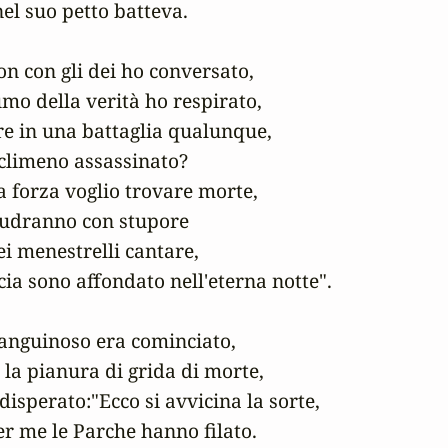
el suo petto batteva.

on con gli dei ho conversato,

umo della verità ho respirato,

 in una battaglia qualunque,

climeno assassinato?

 forza voglio trovare morte,

 udranno con stupore

i menestrelli cantare,

a sono affondato nell'eterna notte".

sanguinoso era cominciato,

 la pianura di grida di morte,

isperato:"Ecco si avvicina la sorte,

er me le Parche hanno filato.
