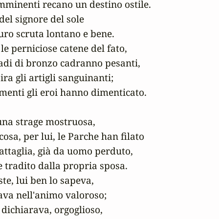
imminenti recano un destino ostile.

del signore del sole

uro scruta lontano e bene.

 perniciose catene del fato,

adi di bronzo cadranno pesanti,

ra gli artigli sanguinanti;

menti gli eroi hanno dimenticato.

 una strage mostruosa,

sa, per lui, le Parche han filato

battaglia, già da uomo perduto,

tradito dalla propria sposa.

e, lui ben lo sapeva,

ava nell'animo valoroso;

i dichiarava, orgoglioso,
