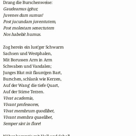
Gaudeamus igitur, 

Juvenes dum sumus! 

Post jucundam juventutem, 

Post molestam senectutem 

Nos habebit humus
.

Zog herein ein lust'ger Schwarm 

Sachsen und Westphalen, 

Mit Borussen Arm in Arm 

Schwaben und Vandalen;  

Junges Blut mit flaum'gen Bart, 

Burschen, schlank wie Kerzen, 

Auf der Wang' die tiefe Quart, 

Vivat academia, 

Vivant professores, 

Vivat membrum quodlibet, 

Vivant membra quaelibet, 

Semper sint in flore
!  
