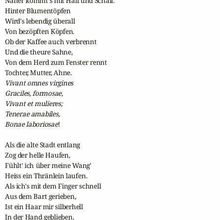
Näher kommt's mit Hall und Schall.

Hinter Blumentöpfen

Wird's lebendig überall

Von bezöpften Köpfen.

Ob der Kaffee auch verbrennt

Und die theure Sahne,

Von dem Herd zum Fenster rennt

Vivant omnes virgines

Graciles, formosae,

Vivant et mulieres;

Tenerae amabiles,

Bonae laboriosae
!

Als die alte Stadt entlang

Zog der helle Haufen,

Fühlt' ich über meine Wang'

Heiss ein Thränlein laufen.

Als ich's mit dem Finger schnell 

Aus dem Bart gerieben,

Ist ein Haar mir silberhell
