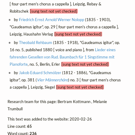
[ four-part men's chorus a cappella ], Leipzig, Rebay &
Robitschek
[sung text not yet checked]
by
Friedrich Ernst Arnold Werner Nolopp
(1835 - 1903),
"Gaudeamus igitur", op. 29 [ four-part men's chorus a cappella ],
Leipzig, Haushahn Verlag
[sung text not yet checked]
by
Theobald Rehbaum
(1835 - 1918), "Gaudeamus igitur", op.
16 no. 5, published 1880 [ voice and piano ], from
Lieder eines
fahrenden Gesellen von Rud. Baumbach für 1 Singstimme mit
Pianoforte
, no. 5, Berlin, Erler
[sung text not yet checked]
by
Jakob Eduard Schmölzer
(1812 - 1886), "Gaudeamus
igitur", op. 381 (
Vier Männerchöre
) no. 3 [ four-part men's chorus
a cappella ], Leipzig, Siegel
[sung text not yet checked]
Research team for this page: Bertram Kottmann , Melanie
Trumbull
This text was added to the website: 2020-02-26
Line count:
65
Word count:
236