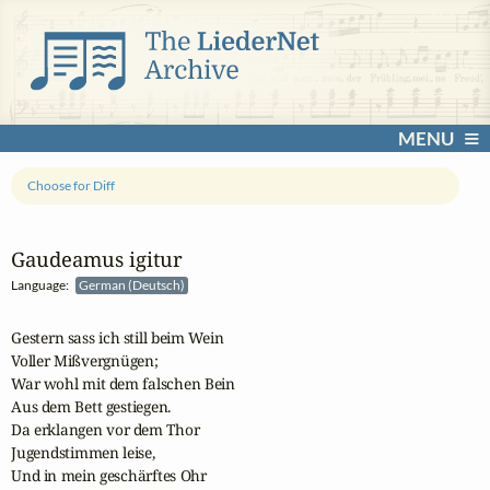
MENU
Choose for Diff
Gaudeamus igitur
Language:
German (Deutsch)
Gestern sass ich still beim Wein 

Voller Mißvergnügen; 

War wohl mit dem falschen Bein 

Aus dem Bett gestiegen. 

Da erklangen vor dem Thor 

Jugendstimmen leise, 

Und in mein geschärftes Ohr 
