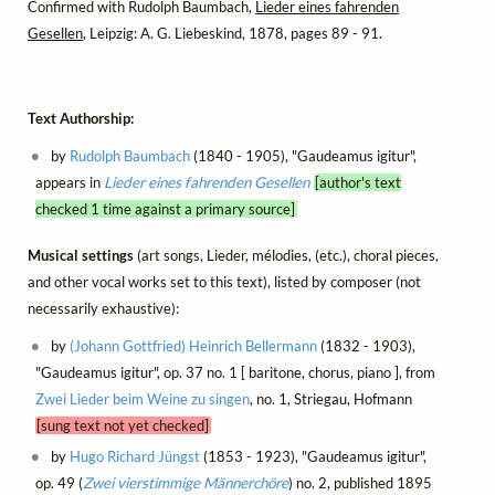
Confirmed with Rudolph Baumbach,
Lieder eines fahrenden
Gesellen
, Leipzig: A. G. Liebeskind, 1878, pages 89 - 91.
Text Authorship:
by
Rudolph Baumbach
(1840 - 1905), "Gaudeamus igitur",
appears in
Lieder eines fahrenden Gesellen
[author's text
checked 1 time against a primary source]
Musical settings
(art songs, Lieder, mélodies, (etc.), choral pieces,
and other vocal works set to this text), listed by composer (not
necessarily exhaustive):
by
(Johann Gottfried) Heinrich Bellermann
(1832 - 1903),
"Gaudeamus igitur", op. 37 no. 1 [ baritone, chorus, piano ], from
Zwei Lieder beim Weine zu singen
, no. 1, Striegau, Hofmann
[sung text not yet checked]
by
Hugo Richard Jüngst
(1853 - 1923), "Gaudeamus igitur",
op. 49 (
Zwei vierstimmige Männerchöre
) no. 2, published 1895