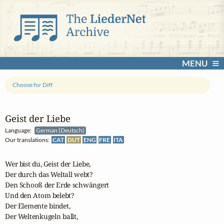
MENU
Choose for Diff
Geist der Liebe
Language:
German (Deutsch)
Our translations:
CAT
DUT
ENG
FRE
ITA
Wer bist du, Geist der Liebe,

Der durch das Weltall webt?

Den Schooß der Erde schwängert

Und den Atom belebt?

Der Elemente bindet,

Der Weltenkugeln ballt,
