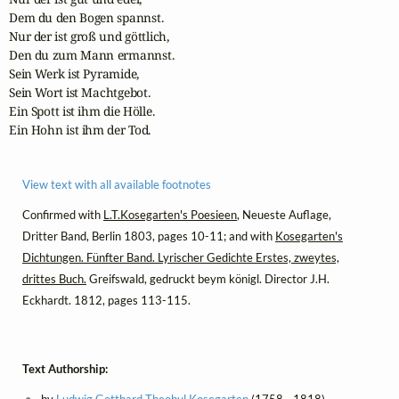
Dem du den Bogen spannst.

Nur der ist groß und göttlich,

Den du zum Mann ermannst.

Sein Werk ist Pyramide,

Sein Wort ist Machtgebot.

Ein Spott ist ihm die Hölle.

Ein Hohn ist ihm der Tod.
View text with all available footnotes
Confirmed with
L.T.Kosegarten's Poesieen
, Neueste Auflage,
Dritter Band, Berlin 1803, pages 10-11; and with
Kosegarten's
Dichtungen. Fünfter Band. Lyrischer Gedichte Erstes, zweytes,
drittes Buch.
Greifswald, gedruckt beym königl. Director J.H.
Eckhardt. 1812, pages 113-115.
Text Authorship:
by
Ludwig Gotthard Theobul Kosegarten
(1758 - 1818),