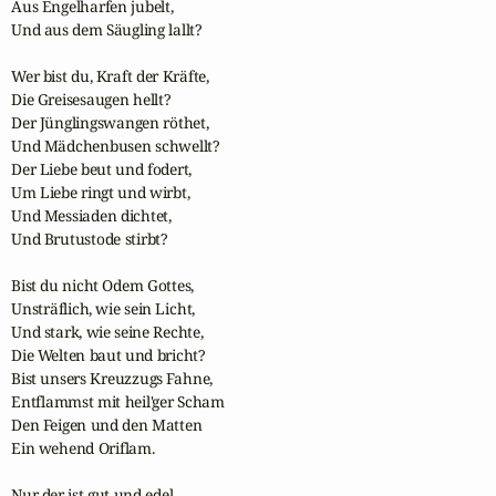
Aus Engelharfen jubelt,

Und aus dem Säugling lallt?

Wer bist du, Kraft der Kräfte,

Die Greisesaugen hellt?

Der Jünglingswangen röthet,

Und Mädchenbusen schwellt?

Der Liebe beut und fodert,

Um Liebe ringt und wirbt,

Und Messiaden dichtet,

Und Brutustode stirbt?

Bist du nicht Odem Gottes,

Unsträflich, wie sein Licht,

Und stark, wie seine Rechte,

Die Welten baut und bricht?

Bist unsers Kreuzzugs Fahne,

Entflammst mit heil'ger Scham

Den Feigen und den Matten

Ein wehend Oriflam.

Nur der ist gut und edel,
