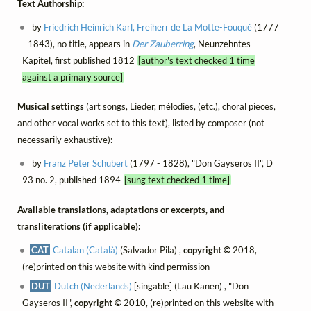
Text Authorship:
by
Friedrich Heinrich Karl, Freiherr de La Motte-Fouqué
(1777
- 1843), no title, appears in
Der Zauberring
, Neunzehntes
Kapitel, first published 1812
[author's text checked 1 time
against a primary source]
Musical settings
(art songs, Lieder, mélodies, (etc.), choral pieces,
and other vocal works set to this text), listed by composer (not
necessarily exhaustive):
by
Franz Peter Schubert
(1797 - 1828), "Don Gayseros II", D
93 no. 2, published 1894
[sung text checked 1 time]
Available translations, adaptations or excerpts, and
transliterations (if applicable):
CAT
Catalan (Català)
(Salvador Pila) ,
copyright ©
2018,
(re)printed on this website with kind permission
DUT
Dutch (Nederlands)
[singable] (Lau Kanen) , "Don
Gayseros II",
copyright ©
2010, (re)printed on this website with