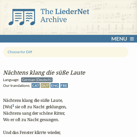
MENU
Choose for Diff
Nächtens klang die süße Laute
Language:
German (Deutsch)
Our translations:
CAT
DUT
ENG
FRE
Nächtens klang die süße Laute,

1
[Wo]
 sie oft zu Nacht geklungen,

Nächtens sang der schöne Ritter,

Wo er oft zu Nacht gesungen.

Und das Fenster klirrte wieder,
