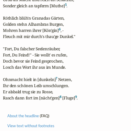
5
Sonder gleich an tapferm [Muthe]
.

Röthlich blüh'n Granadas Gärten,

Golden stehn Alhambras Burgen,

6
Mohren harren ihrer [Kön'gin]
, -

Fleuch mit mir durch's thau'ge Dunkel."

"Fort, Du falscher Seelenräuber,

Fort, Du Feind!" - Sie wollt' es rufen,

Doch bevor sie Feind gesprochen,

Losch das Wort ihr aus im Munde.

7
Ohnmacht hielt in [dunkeln]
 Netzen,

Ihr den schönen Leib umschlungen.

Er alsbald trug sie zu Rosse,

8
9
Rasch dann fort im [nächt'gen]
 [Fluge]
.
About the headline
(FAQ)
View text without footnotes