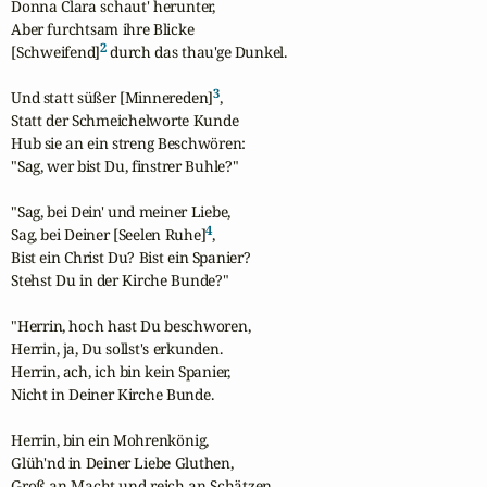
Donna Clara schaut' herunter,

Aber furchtsam ihre Blicke

2
[Schweifend]
 durch das thau'ge Dunkel.

3
Und statt süßer [Minnereden]
,

Statt der Schmeichelworte Kunde

Hub sie an ein streng Beschwören:

"Sag, wer bist Du, finstrer Buhle?"

"Sag, bei Dein' und meiner Liebe,

4
Sag, bei Deiner [Seelen Ruhe]
,

Bist ein Christ Du? Bist ein Spanier?

Stehst Du in der Kirche Bunde?"

"Herrin, hoch hast Du beschworen,

Herrin, ja, Du sollst's erkunden.

Herrin, ach, ich bin kein Spanier,

Nicht in Deiner Kirche Bunde.

Herrin, bin ein Mohrenkönig,

Glüh'nd in Deiner Liebe Gluthen,

Groß an Macht und reich an Schätzen,
