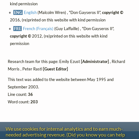
kind permission
ENG
English
(Malcolm Wren) , "Don Gayseros II",
copyright ©
2016, (re)printed on this website with kind permission
FRE
French (Français)
(Guy Laffaille) , "Don Gayseros II",
copyright ©
2012, (re)printed on this website with kind
permission
Research team for this page: Emily Ezust
[Administrator]
, Richard
Morris , Peter Rastl
[Guest Editor]
This text was added to the website between May 1995 and
September 2003.
Line count:
36
Word count:
203
We use cookies for internal analytics and to earn much-
needed advertising revenue. (Did you know you can help
Contact