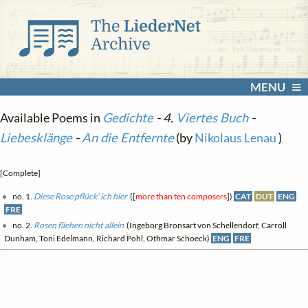
MENU
Available Poems in
Gedichte
- 4.
Viertes Buch
-
Liebesklänge
-
An die Entfernte
(by
Nikolaus Lenau
)
[Complete]
no. 1.
Diese Rose pflück' ich hier
([
more than ten composers
])
CAT
DUT
ENG
FRE
no. 2.
Rosen fliehen nicht allein
(Ingeborg Bronsart von Schellendorf, Carroll
Dunham, Toni Edelmann, Richard Pohl, Othmar Schoeck)
ENG
FRE