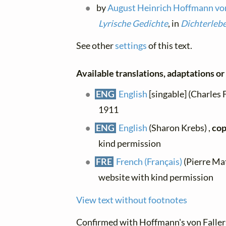
by
August Heinrich Hoffmann von
Lyrische Gedichte
, in
Dichterleb
See other
settings
of this text.
Available translations, adaptations or 
ENG
English
[singable] (Charles 
1911
ENG
English
(Sharon Krebs) ,
cop
kind permission
FRE
French (Français)
(Pierre Mat
website with kind permission
View text without footnotes
Confirmed with
Hoffmann's von Falle