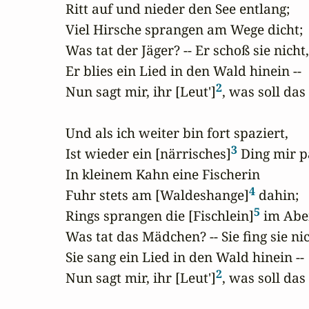
Ritt auf und nieder den See entlang;

Viel Hirsche sprangen am Wege dicht;

Was tat der Jäger? -- Er schoß sie nicht,

Er blies ein Lied in den Wald hinein --

2
Nun sagt mir, ihr [Leut']
, was soll das 
Und als ich weiter bin fort spaziert,

3
Ist wieder ein [närrisches]
 Ding mir pa
In kleinem Kahn eine Fischerin

4
Fuhr stets am [Waldeshange]
 dahin;

5
Rings sprangen die [Fischlein]
 im Aben
Was tat das Mädchen? -- Sie fing sie nich
Sie sang ein Lied in den Wald hinein --

2
Nun sagt mir, ihr [Leut']
, was soll das 