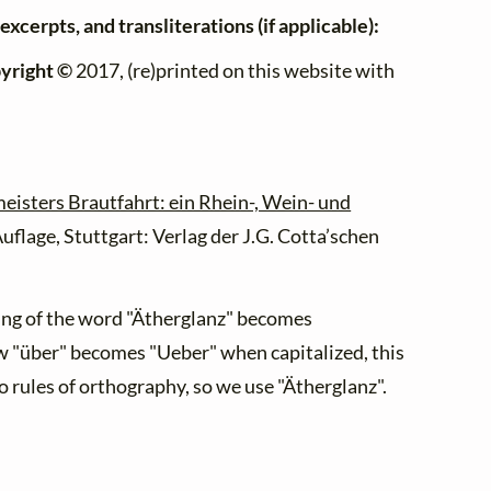
excerpts, and transliterations (if applicable):
yright ©
2017, (re)printed on this website with
isters Brautfahrt: ein Rhein-, Wein- und
uflage, Stuttgart: Verlag der J.G. Cotta’schen
ling of the word "Ätherglanz" becomes
ow "über" becomes "Ueber" when capitalized, this
to rules of orthography, so we use "Ätherglanz".