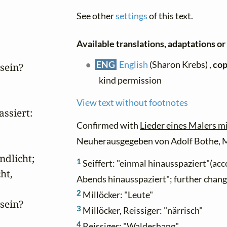
See other
settings
of this text.
Available translations, adaptations or 
ENG
English
(Sharon Krebs) ,
cop
sein?

kind permission
View text without footnotes
ssiert:

Confirmed with
Lieder eines Malers m
Neuherausgegeben von Adolf Bothe, Mü
dlicht;

1
Seiffert: "einmal hinausspaziert"(acc
t,

Abends hinausspaziert"; further chang
2
Millöcker: "Leute"
sein?

3
Millöcker, Reissiger: "närrisch"
4
Reissiger: "Waldeshang"