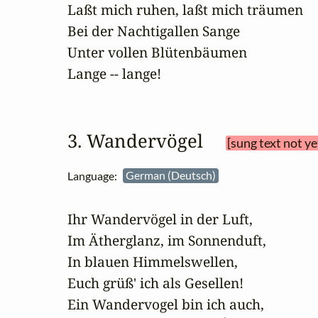
Laßt mich ruhen, laßt mich träumen

Bei der Nachtigallen Sange

Unter vollen Blütenbäumen

Lange -- lange!
3. Wandervögel 
[sung text not y
Language:
German (Deutsch)
Ihr Wandervögel in der Luft,

Im Ätherglanz, im Sonnenduft,

In blauen Himmelswellen,

Euch grüß' ich als Gesellen!

Ein Wandervogel bin ich auch,
