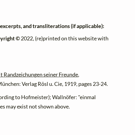
excerpts, and transliterations (if applicable):
yright ©
2022, (re)printed on this website with
it Randzeichungen seiner Freunde
,
nchen: Verlag Rösl u. Cie, 1919, pages 23-24.
ording to Hofmeister); Wallnöfer: "einmal
es may exist not shown above.