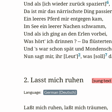
6
Und als [ich wieder zurück spaziert]
,

Da ist mir das närrischste Ding passiert
Ein leeres Pferd mir entgegen kam,

Im See ein leerer Nachen schwamm,

Und als ich ging an den Erlen vorbei,

Was hört' ich drinnen ? -- Da flüsterten
Und 's war schon spät und Mondenschei
2
7
Nun sagt mir, ihr [Leut']
, was [soll]
 d
2. Lasst mich ruhen 
[sung text
Language:
German (Deutsch)
Laßt mich ruhen, laßt mich träumen,
