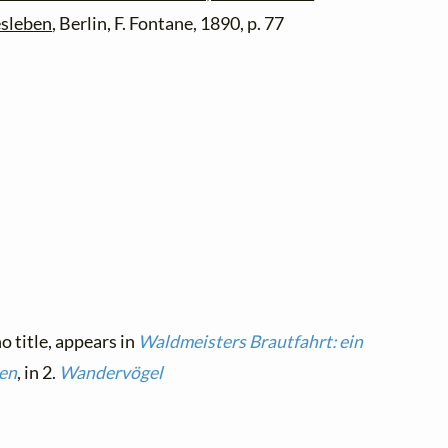
esleben
, Berlin, F. Fontane, 1890, p. 77
o title, appears in
Waldmeisters Brautfahrt: ein
en
, in 2.
Wandervögel