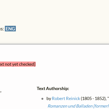
us:
ENG
ext not yet checked]
Text Authorship:
1
,

by
Robert Reinick
(1805 - 1852), 
Romanzen und Balladen [formerly