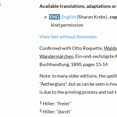


Available translations, adaptations or 
ENG
English
(Sharon Krebs) ,
cop
kind permission
View text without footnotes
Confirmed with Otto Roquette,
Waldme
Wandermärchen
, Ein-und-sechzigste A
Buchhandlung, 1890, pages 13-14
Note: in many older editions, the spel
"Aetherglanz", but as can be seen in h
is due to the printing process and not 
1
Hiller: "freier"
2


Hiller: "durch"