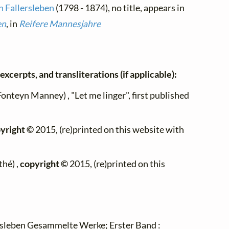
 Fallersleben
(1798 - 1874), no title, appears in
en
, in
Reifere Mannesjahre
excerpts, and transliterations (if applicable):
Fonteyn Manney) , "Let me linger", first published
yright ©
2015, (re)printed on this website with
hé) ,
copyright ©
2015, (re)printed on this
rsleben Gesammelte Werke; Erster Band :