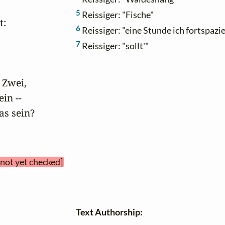
5
Reissiger: "Fische"
:

6
Reissiger: "eine Stunde ich fortspazie
7
Reissiger: "sollt'"
 Zwei,

n --

as sein?
 not yet checked]
Text Authorship: