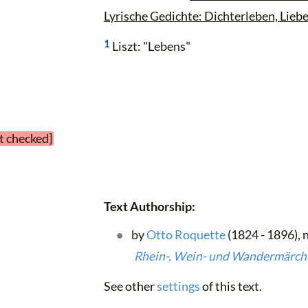
Lyrische Gedichte: Dichterleben, Lieb
1
Liszt: "Lebens"
et checked]
Text Authorship:
by
Otto Roquette
(1824 - 1896), n
Rhein-, Wein- und Wandermärch
See other
settings
of this text.