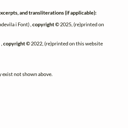
xcerpts, and transliterations (if applicable):
evila i Font) ,
copyright ©
2025, (re)printed on
n
 ,
copyright ©
2022, (re)printed on this website
y exist not shown above.