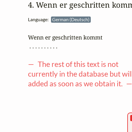
4. Wenn er geschritten kom
Language:
German (Deutsch)
Wenn er geschritten kommt 

 . . . . . . . . . .

— The rest of this text is not
currently in the database but wil
added as soon as we obtain it. 