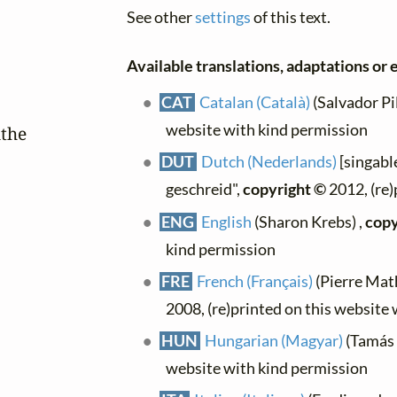
See other
settings
of this text.
Available translations, adaptations or e
CAT
Catalan (Català)
(Salvador Pil
website with kind permission
the

DUT
Dutch (Nederlands)
[singabl
geschreid",
copyright ©
2012, (re)
ENG
English
(Sharon Krebs) ,
copy
kind permission
FRE
French (Français)
(Pierre Mathé
2008, (re)printed on this website
HUN
Hungarian (Magyar)
(Tamás 
website with kind permission