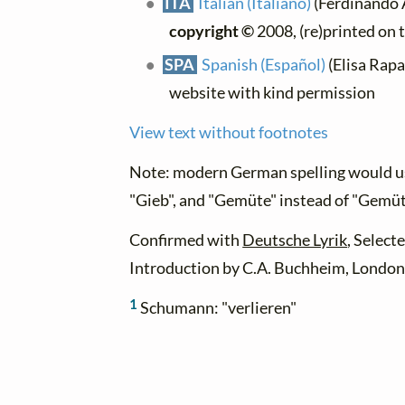
ITA
Italian (Italiano)
(Ferdinando Al
copyright ©
2008, (re)printed on 
SPA
Spanish (Español)
(Elisa Rapa
website with kind permission
View text without footnotes
Note: modern German spelling would use
"Gieb", and "Gemüte" instead of "Gemüt
Confirmed with
Deutsche Lyrik
, Select
Introduction by C.A. Buchheim, London
1
Schumann: "verlieren"