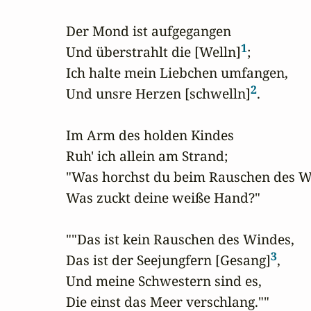
Der Mond ist aufgegangen

1
Und überstrahlt die [Welln]
;

Ich halte mein Liebchen umfangen,

2
Und unsre Herzen [schwelln]
.

Im Arm des holden Kindes

Ruh' ich allein am Strand;

"Was horchst du beim Rauschen des W
Was zuckt deine weiße Hand?"

""Das ist kein Rauschen des Windes,

3
Das ist der Seejungfern [Gesang]
,

Und meine Schwestern sind es,

Die einst das Meer verschlang.""