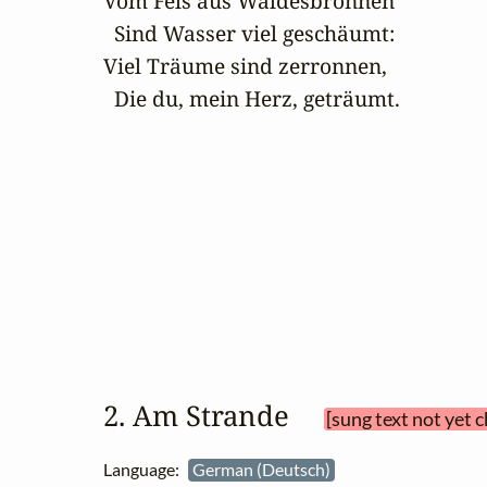
Vom Fels aus Waldesbronnen

  Sind Wasser viel geschäumt:

Viel Träume sind zerronnen,

  Die du, mein Herz, geträumt.
2. Am Strande 
[sung text not yet 
Language:
German (Deutsch)