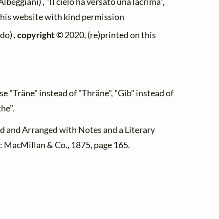
beggiani) , "Il cielo ha versato una lacrima",
this website with kind permission
do) ,
copyright ©
2020, (re)printed on this
 "Träne" instead of "Thräne", "Gib" instead of
he".
ed and Arranged with Notes and a Literary
: MacMillan & Co., 1875, page 165.