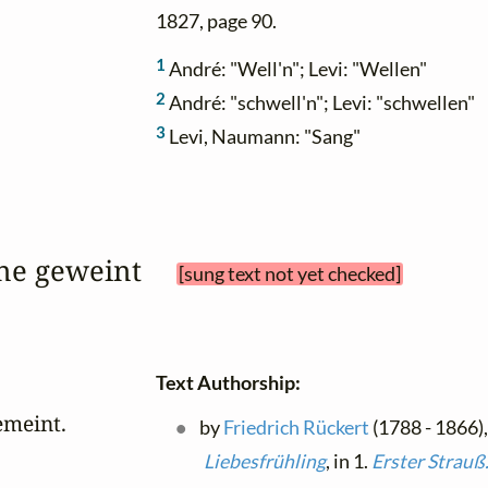
1827, page 90.
1
André: "Well'n"; Levi: "Wellen"
2
André: "schwell'n"; Levi: "schwellen"
3
Levi, Naumann: "Sang"
äne geweint 
[sung text not yet checked]
Text Authorship:
emeint.

by
Friedrich Rückert
(1788 - 1866),
Liebesfrühling
, in 1.
Erster Strauß