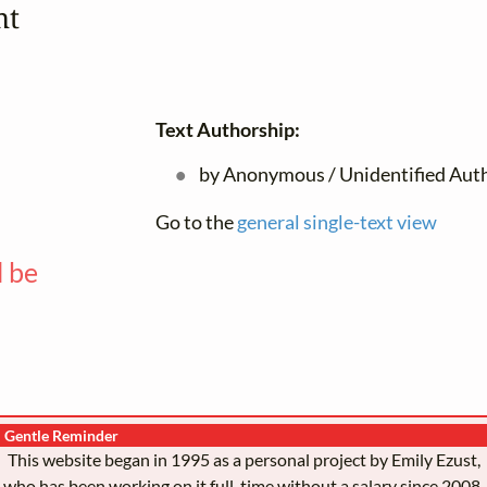
mt
Text Authorship:
by Anonymous / Unidentified Aut
Go to the
general single-text view
l be
—
Gentle Reminder
This website began in 1995 as a personal project by Emily Ezust,
who has been working on it full-time without a salary since 2008.