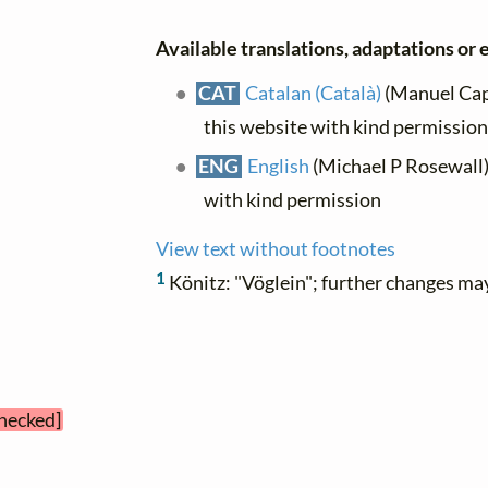
Available translations, adaptations or e
CAT
Catalan (Català)
(Manuel Capd
this website with kind permissio
ENG
English
(Michael P Rosewall)
with kind permission
View text without footnotes
1
Könitz: "Vöglein"; further changes ma
checked]