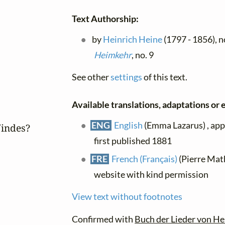
Text Authorship:
by
Heinrich Heine
(1797 - 1856), no
Heimkehr
, no. 9
See other
settings
of this text.
Available translations, adaptations or e
ENG
English
(Emma Lazarus) , app
indes?

first published 1881
FRE
French (Français)
(Pierre Math
website with kind permission
View text without footnotes
Confirmed with
Buch der Lieder von He