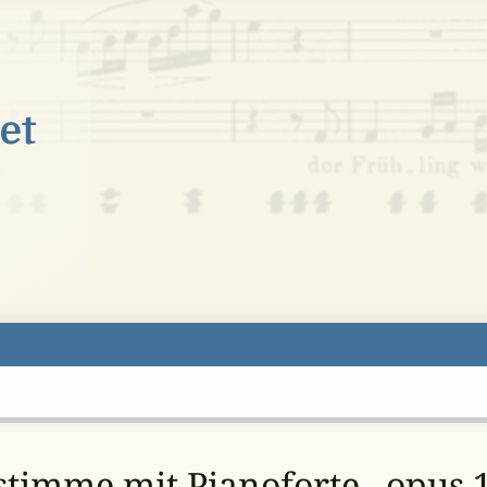
gstimme mit Pianoforte , opus 