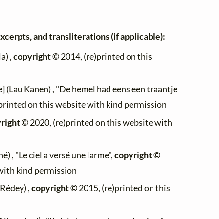
xcerpts, and transliterations (if applicable):
a) ,
copyright ©
2014, (re)printed on this
e] (Lau Kanen) , "De hemel had eens een traantje
printed on this website with kind permission
right ©
2020, (re)printed on this website with
) , "Le ciel a versé une larme",
copyright ©
 with kind permission
Rédey) ,
copyright ©
2015, (re)printed on this