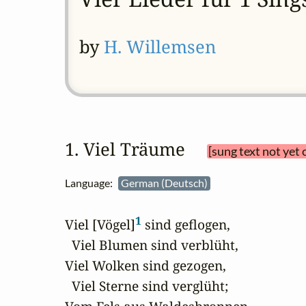
by
H. Willemsen
1. Viel Träume 
[sung text not yet
Language:
German (Deutsch)
1
Viel [Vögel]
 sind geflogen,

  Viel Blumen sind verblüht,

Viel Wolken sind gezogen,

  Viel Sterne sind verglüht;
