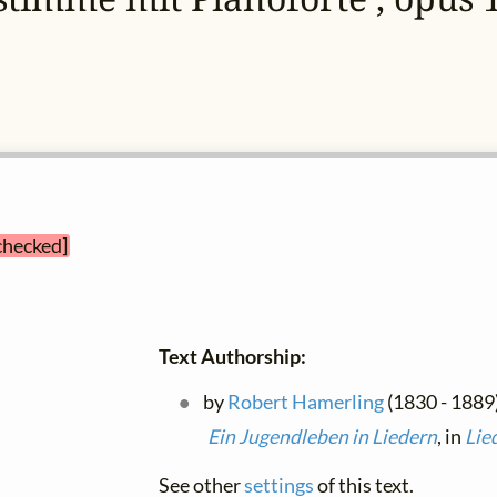
 checked]
Text Authorship:
by
Robert Hamerling
(1830 - 1889)
Ein Jugendleben in Liedern
, in
Lie
See other
settings
of this text.