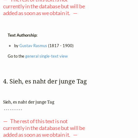
currently in the database but will be
added as soon as we obtain it. —
Text Authorship:
by
Gustav Rasmus
(1817 - 1900)
Go to the
general single-text view
4. Sieh, es naht der junge Tag
Sieh, es naht der junge Tag

 . . . . . . . . . .

— The rest of this text is not
currently in the database but will be
added as soon as we obtain it. —