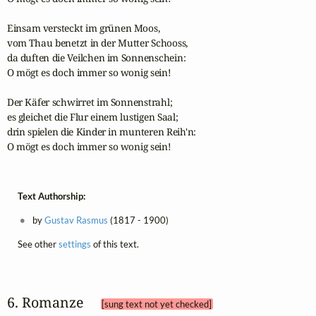
Einsam versteckt im grünen Moos, 

vom Thau benetzt in der Mutter Schooss, 

da duften die Veilchen im Sonnenschein: 

O mögt es doch immer so wonig sein! 

Der Käfer schwirret im Sonnenstrahl; 

es gleichet die Flur einem lustigen Saal; 

drin spielen die Kinder in munteren Reih'n: 

O mögt es doch immer so wonig sein!
Text Authorship:
by
Gustav Rasmus
(1817 - 1900)
See other
settings
of this text.
6. Romanze 
[sung text not yet checked]