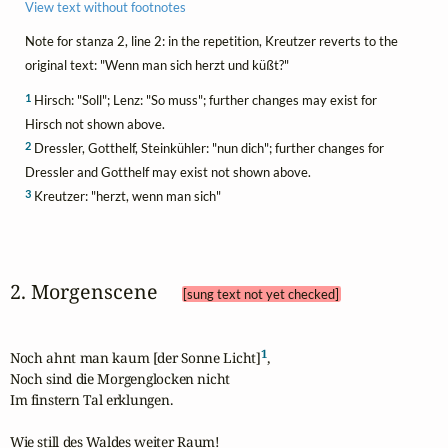
View text without footnotes
Note for stanza 2, line 2: in the repetition, Kreutzer reverts to the
original text: "Wenn man sich herzt und küßt?"
1
Hirsch: "Soll"; Lenz: "So muss"; further changes may exist for
Hirsch not shown above.
2
Dressler, Gotthelf, Steinkühler: "nun dich"; further changes for
Dressler and Gotthelf may exist not shown above.
3
Kreutzer: "herzt, wenn man sich"
2. Morgenscene 
[sung text not yet checked]
1
Noch ahnt man kaum [der Sonne Licht]
, 

Noch sind die Morgenglocken nicht 

Im finstern Tal erklungen.

Wie still des Waldes weiter Raum! 
