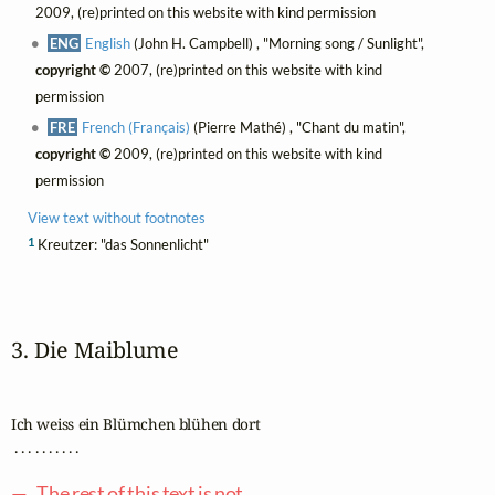
2009, (re)printed on this website with kind permission
ENG
English
(John H. Campbell) , "Morning song / Sunlight",
copyright ©
2007, (re)printed on this website with kind
permission
FRE
French (Français)
(Pierre Mathé) , "Chant du matin",
copyright ©
2009, (re)printed on this website with kind
permission
View text without footnotes
1
Kreutzer: "das Sonnenlicht"
3. Die Maiblume
Ich weiss ein Blümchen blühen dort

 . . . . . . . . . .

— The rest of this text is not