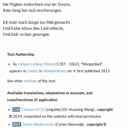
Die Vöglein zwitschern nur im Traum, 

Kein Sang hat sich erschwungen.

Ich hab' mich längst ins Feld gemacht, 

Und habe schon dies Lied erdacht, 

Und hab' es laut gesungen
Text Authorship:
by
Johann Ludwig Uhland
(1787 - 1862), "Morgenlied",
appears in
Lieder
, in
Wanderlieder
, no. 4, first published 1815
See other
settings
of this text.
Available translations, adaptations or excerpts, and
transliterations (if applicable):
CHI
Chinese (中文)
[singable] (Dr Huaixing Wang) ,
copyright
©
2024, (re)printed on this website with kind permission
DUT
Dutch (Nederlands)
(Corien Sleeswijk) ,
copyright ©