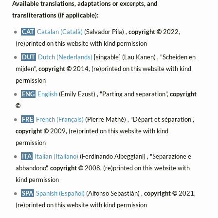
Available translations, adaptations or excerpts, and
transliterations (if applicable):
CAT
Catalan (Català)
(Salvador Pila) ,
copyright ©
2022,
(re)printed on this website with kind permission
DUT
Dutch (Nederlands)
[singable] (Lau Kanen) , "Scheiden en
mijden",
copyright ©
2014, (re)printed on this website with kind
permission
ENG
English
(Emily Ezust) , "Parting and separation",
copyright
©
FRE
French (Français)
(Pierre Mathé) , "Départ et séparation",
copyright ©
2009, (re)printed on this website with kind
permission
ITA
Italian (Italiano)
(Ferdinando Albeggiani) , "Separazione e
abbandono",
copyright ©
2008, (re)printed on this website with
kind permission
SPA
Spanish (Español)
(Alfonso Sebastián) ,
copyright ©
2021,
(re)printed on this website with kind permission