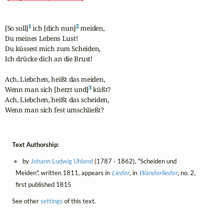
1
2
[So soll]
 ich [dich nun]
 meiden,

Du meines Lebens Lust!

Du küssest mich zum Scheiden,

Ich drücke dich an die Brust!

Ach, Liebchen, heißt das meiden,

3
Wenn man sich [herzt und]
 küßt?

Ach, Liebchen, heißt das scheiden,

Wenn man sich fest umschließt?
Text Authorship:
by
Johann Ludwig Uhland
(1787 - 1862), "Scheiden und
Meiden", written 1811, appears in
Lieder
, in
Wanderlieder
, no. 2,
first published 1815
See other
settings
of this text.