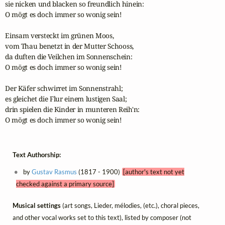
sie nicken und blacken so freundlich hinein: 

O mögt es doch immer so wonig sein! 

Einsam versteckt im grünen Moos, 

vom Thau benetzt in der Mutter Schooss, 

da duften die Veilchen im Sonnenschein: 

O mögt es doch immer so wonig sein! 

Der Käfer schwirret im Sonnenstrahl; 

es gleichet die Flur einem lustigen Saal; 

drin spielen die Kinder in munteren Reih'n: 

O mögt es doch immer so wonig sein!
Text Authorship:
by
Gustav Rasmus
(1817 - 1900)
[author's text not yet
checked against a primary source]
Musical settings
(art songs, Lieder, mélodies, (etc.), choral pieces,
and other vocal works set to this text), listed by composer (not