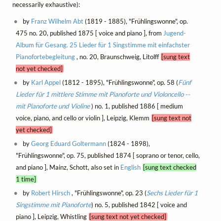
necessarily exhaustive):
by
Franz Wilhelm Abt
(1819 - 1885), "Frühlingswonne", op.
475 no. 20, published 1875 [ voice and piano ], from
Jugend-
Album für Gesang. 25 Lieder für 1 Singstimme mit einfachster
Pianofortebegleitung
, no. 20, Braunschweig, Litolff
[sung text
not yet checked]
by
Karl Appel
(1812 - 1895), "Frühlingswonne", op. 58 (
Fünf
Lieder für 1 mittlere Stimme mit Pianoforte und Violoncello --
mit Pianoforte und Violine
) no. 1, published 1886 [ medium
voice, piano, and cello or violin ], Leipzig, Klemm
[sung text not
yet checked]
by
Georg Eduard Goltermann
(1824 - 1898),
"Frühlingswonne", op. 75, published 1874 [ soprano or tenor, cello,
and piano ], Mainz, Schott, also set in
English
[sung text checked
1 time]
by
Robert Hirsch
, "Frühlingswonne", op. 23 (
Sechs Lieder für 1
Singstimme mit Pianoforte
) no. 5, published 1842 [ voice and
piano ], Leipzig, Whistling
[sung text not yet checked]