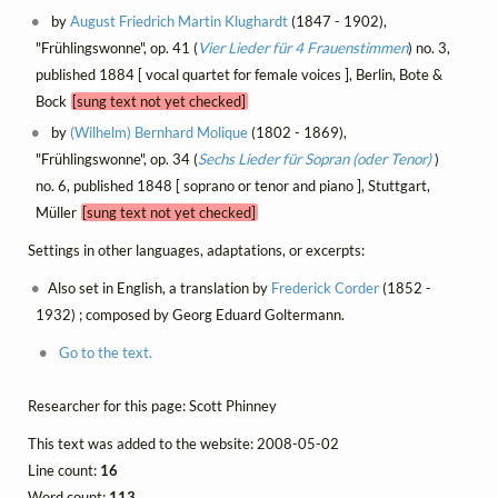
by
August Friedrich Martin Klughardt
(1847 - 1902),
"Frühlingswonne", op. 41 (
Vier Lieder für 4 Frauenstimmen
) no. 3,
published 1884 [ vocal quartet for female voices ], Berlin, Bote &
Bock
[sung text not yet checked]
by
(Wilhelm) Bernhard Molique
(1802 - 1869),
"Frühlingswonne", op. 34 (
Sechs Lieder für Sopran (oder Tenor)
)
no. 6, published 1848 [ soprano or tenor and piano ], Stuttgart,
Müller
[sung text not yet checked]
Settings in other languages, adaptations, or excerpts:
Also set in English, a translation by
Frederick Corder
(1852 -
1932) ; composed by Georg Eduard Goltermann.
Go to the text.
Researcher for this page: Scott Phinney
This text was added to the website: 2008-05-02
Line count:
16
Word count:
113