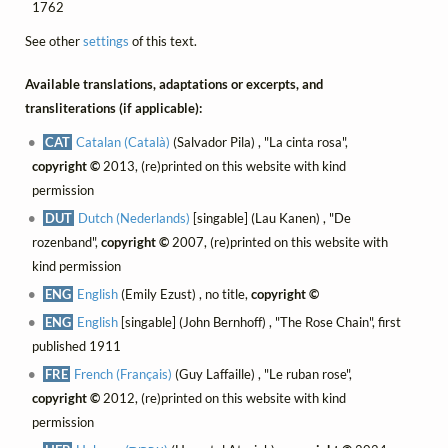
1762
See other
settings
of this text.
Available translations, adaptations or excerpts, and
transliterations (if applicable):
CAT
Catalan (Català)
(Salvador Pila) , "La cinta rosa",
copyright ©
2013, (re)printed on this website with kind
permission
DUT
Dutch (Nederlands)
[singable] (Lau Kanen) , "De
rozenband",
copyright ©
2007, (re)printed on this website with
kind permission
ENG
English
(Emily Ezust) , no title,
copyright ©
ENG
English
[singable] (John Bernhoff) , "The Rose Chain", first
published 1911
FRE
French (Français)
(Guy Laffaille) , "Le ruban rose",
copyright ©
2012, (re)printed on this website with kind
permission