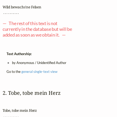
Wild bewachs'ne Felsen

 . . . . . . . . . .

— The rest of this text is not
currently in the database but will be
added as soon as we obtain it. —
Text Authorship:
by Anonymous / Unidentified Author
Go to the
general single-text view
2. Tobe, tobe mein Herz
Tobe, tobe mein Herz

 . . . . . . . . . .
