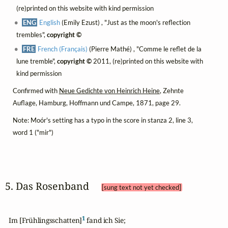
(re)printed on this website with kind permission
ENG
English
(Emily Ezust) , "Just as the moon's reflection
trembles",
copyright ©
FRE
French (Français)
(Pierre Mathé) , "Comme le reflet de la
lune tremble",
copyright ©
2011, (re)printed on this website with
kind permission
Confirmed with
Neue Gedichte von Heinrich Heine
, Zehnte
Auflage, Hamburg, Hoffmann und Campe, 1871, page 29.
Note: Moór's setting has a typo in the score in stanza 2, line 3,
word 1 ("mir")
5. Das Rosenband 
[sung text not yet checked]
1
  Im [Frühlingsschatten]
 fand ich Sie;
