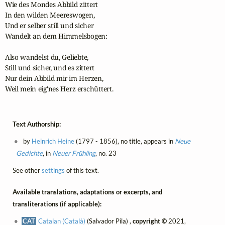
Wie des Mondes Abbild zittert

In den wilden Meereswogen,

Und er selber still und sicher

Wandelt an dem Himmelsbogen:

Also wandelst du, Geliebte,

Still und sicher, und es zittert

Nur dein Abbild mir im Herzen,

Weil mein eig'nes Herz erschüttert.
Text Authorship:
by
Heinrich Heine
(1797 - 1856), no title, appears in
Neue
Gedichte
, in
Neuer Frühling
, no. 23
See other
settings
of this text.
Available translations, adaptations or excerpts, and
transliterations (if applicable):
CAT
Catalan (Català)
(Salvador Pila) ,
copyright ©
2021,