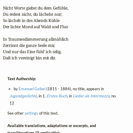
Nicht Worte giebst du dem Gefühle,

Du redest nicht, du lächelst nur;

So lächelt in des Abends Kühle

Der lichte Mond auf Wald und Flur.

In Traumesdämmerung allmählich

Zerrinnt die ganze Seele mir,

Und nur das Eine fühl' ich selig,

Daß ich vereinigt bin mit dir.
Text Authorship:
by
Emanuel Geibel
(1815 - 1884), no title, appears in
Jugendgedichte
, in 1.
Erstes Buch
, in
Lieder als Intermezzo
, no.
12
See other
settings
of this text.
Available translations, adaptations or excerpts, and
transliterations (if applicable):