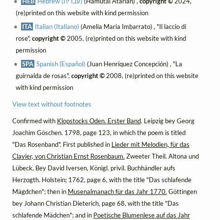
HEB
Hebrew (עברית)
(Hamutal Atariah) ,
copyright ©
2024,
(re)printed on this website with kind permission
ITA
Italian (Italiano)
(Amelia Maria Imbarrato) , "Il laccio di
rose",
copyright ©
2005, (re)printed on this website with kind
permission
SPA
Spanish (Español)
(Juan Henríquez Concepción) , "La
guirnalda de rosas",
copyright ©
2008, (re)printed on this website
with kind permission
View text without footnotes
Confirmed with
Klopstocks Oden. Erster Band
. Leipzig bey Georg
Joachim Göschen. 1798, page 123, in which the poem is titled
"Das Rosenband". First published in
Lieder mit Melodien, für das
Clavier, von Christian Ernst Rosenbaum.
Zweeter Theil. Altona und
Lübeck, Bey David Iversen, Königl. privil. Buchhändler aufs
Herzogth. Holstein; 1762, page 6, with the title "Das schlafende
Mägdchen"; then in
Musenalmanach für das Jahr 1770.
Göttingen
bey Johann Christian Dieterich, page 68, with the title "Das
schlafende Mädchen"; and in
Poetische Blumenlese auf das Jahr