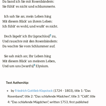
Da band ich Sie mit Rosenbändern:

Sie fühlt' es nicht und schlummerte.

  Ich sah Sie an; mein Leben hing

Mit diesem Blick' an ihrem Leben:

Ich fühlt' es wohl, und wußt' es nicht.

2
  Doch lispelt' ich Ihr [sprachlos]
 zu,

Und rauschte mit den Rosenbändern:

Da wachte Sie vom Schlummer auf.

  Sie sah mich an; Ihr Leben hing

Mit diesem Blick' an meinem Leben,

3
Und um uns [ward's]
 Elysium.
Text Authorship:
by
Friedrich Gottlieb Klopstock
(1724 - 1803), title 1: "Das
Rosenband", title 2: "Das schlafende Mädchen", title 3: "Cidli", title
4: "Das schlafende Mägdchen", written 1753, first published