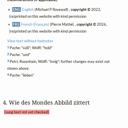
ENG
English
(Michael P Rosewall) ,
copyright ©
2022,
(re)printed on this website with kind permission
FRE
French (Français)
(Pierre Mathé) ,
copyright ©
2026,
(re)printed on this website with kind permission
View text without footnotes
1
Pache: "süß"; Wölfl: "hold"
2
Pache: "und"
3
Petri, Rosenhain, Wölfl: "innig"; further changes may exist not
shown above.
4
Pache: "lieben"
4. Wie des Mondes Abbild zittert 
[sung text not yet checked]