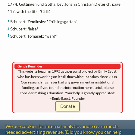
1774.
Göttingen und Gotha, bey Johann Christian Dieterich, page
117, with the title "Cidli".
1
Schubert, Zemlinsky: "Frühlingsgarten"
2
Schubert: "leise"
3
Schubert, Tomášek: "ward"
Gentle Reminder
This website began in 1995 as a personal project by Emily Ezust,
who has been working on it full-time without a salary since 2008.
Our research has never had any government or institutional
funding, so if you found the information here useful, please
consider making a donation. Your help is greatly appreciated!
–Emily Ezust, Founder
Donate
We use cookies for internal analytics and to earn much-
needed advertising revenue. (Did you know you can help