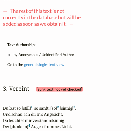
— The rest of this text is not
currently in the database but will be
added as soon as we obtain it. —
Text Authorship:
by Anonymous / Unidentified Author
Go to the
general single-text view
3. Vereint 
[sung text not yet checked]
1
2
3
Du bist so [still]
, so sanft, [so]
 [sinnig]
,

Und schau' ich dir in's Angesicht,

Da leuchtet mir verständnißinnig

4
Der [dunkeln]
 Augen frommes Licht.
