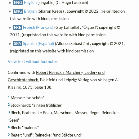
ENG
English
[singable] (C. Hugo Laubach)
ENG
English
(Sharon Krebs) ,
copyright ©
2022, (re)printed on
this website with kind permission
FRE
French (Français)
(Guy Laffaille) , "Ô gué !",
copyright ©
2011, (re)printed on this website with kind permission
SPA
Spanish (Español)
(Alfonso Sebastián) ,
copyright ©
2021,
(re)printed on this website with kind permission
View text without footnotes
Confirmed with
Robert Reinick's Märchen-, Lieder- und
Geschichtenbuch
, Bielefeld und Leipzig: Verlag von Velhagen &
Klasing, 1873, page 138.
1
Messer: "so schön"
2
Stöckhardt: "singen fröhliche"
3
Blech, Brahms, Le Beau, Marschner, Messer, Reger, Reinecke:
"Seen"
4
Blech: "malen's"
5
Reger: "und"; Reinecke: "und Städte und"