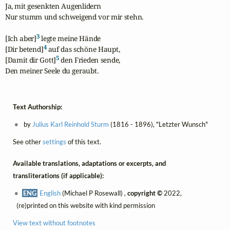
Ja, mit gesenkten Augenlidern

Nur stumm und schweigend vor mir stehn.

3
[Ich aber]
 legte meine Hände

4
[Dir betend]
 auf das schöne Haupt,

5
[Damit dir Gott]
 den Frieden sende,

Den meiner Seele du geraubt.
Text Authorship:
by
Julius Karl Reinhold Sturm
(1816 - 1896), "Letzter Wunsch"
See other
settings
of this text.
Available translations, adaptations or excerpts, and
transliterations (if applicable):
ENG
English
(Michael P Rosewall) ,
copyright ©
2022,
(re)printed on this website with kind permission
View text without footnotes