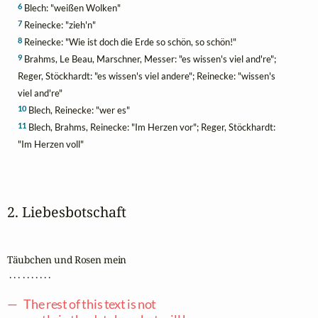
6
Blech: "weißen Wolken"
7
Reinecke: "zieh'n"
8
Reinecke: "Wie ist doch die Erde so schön, so schön!"
9
Brahms, Le Beau, Marschner, Messer: "es wissen's viel and're";
Reger, Stöckhardt: "es wissen's viel andere"; Reinecke: "wissen's
viel and're"
10
Blech, Reinecke: "wer es"
11
Blech, Brahms, Reinecke: "Im Herzen vor"; Reger, Stöckhardt:
"Im Herzen voll"
2. Liebesbotschaft
Täubchen und Rosen mein

 . . . . . . . . . .

— The rest of this text is not