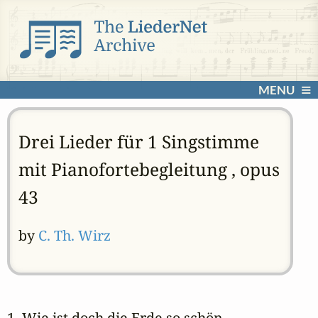
MENU
Drei Lieder für 1 Singstimme
mit Pianofortebegleitung , opus
43
by
C. Th. Wirz
1. Wie ist doch die Erde so schön 