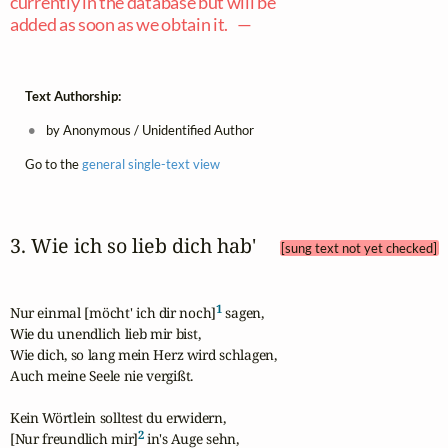
currently in the database but will be
added as soon as we obtain it. —
Text Authorship:
by Anonymous / Unidentified Author
Go to the
general single-text view
3. Wie ich so lieb dich hab' 
[sung text not yet checked]
1
Nur einmal [möcht' ich dir noch]
 sagen,

Wie du unendlich lieb mir bist,

Wie dich, so lang mein Herz wird schlagen,

Auch meine Seele nie vergißt.

Kein Wörtlein solltest du erwidern,

2
[Nur freundlich mir]
 in's Auge sehn,
