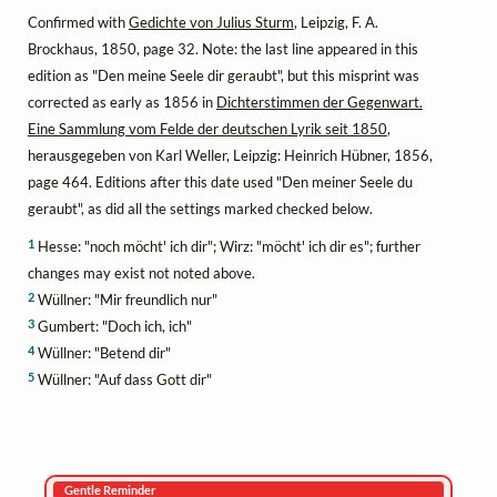
Confirmed with
Gedichte von Julius Sturm
, Leipzig, F. A.
Brockhaus, 1850, page 32. Note: the last line appeared in this
edition as "Den meine Seele dir geraubt", but this misprint was
corrected as early as 1856 in
Dichterstimmen der Gegenwart.
Eine Sammlung vom Felde der deutschen Lyrik seit 1850
,
herausgegeben von Karl Weller, Leipzig: Heinrich Hübner, 1856,
page 464. Editions after this date used "Den meiner Seele du
geraubt", as did all the settings marked checked below.
1
Hesse: "noch möcht' ich dir"; Wirz: "möcht' ich dir es"; further
changes may exist not noted above.
2
Wüllner: "Mir freundlich nur"
3
Gumbert: "Doch ich, ich"
4
Wüllner: "Betend dir"
5
Wüllner: "Auf dass Gott dir"
Gentle Reminder