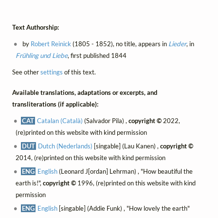
Text Authorship:
by
Robert Reinick
(1805 - 1852), no title, appears in
Lieder
, in
Frühling und Liebe
, first published 1844
See other
settings
of this text.
Available translations, adaptations or excerpts, and
transliterations (if applicable):
CAT
Catalan (Català)
(Salvador Pila) ,
copyright ©
2022,
(re)printed on this website with kind permission
DUT
Dutch (Nederlands)
[singable] (Lau Kanen) ,
copyright ©
2014, (re)printed on this website with kind permission
ENG
English
(Leonard J[ordan] Lehrman) , "How beautiful the
earth is!",
copyright ©
1996, (re)printed on this website with kind
permission
ENG
English
[singable] (Addie Funk) , "How lovely the earth"