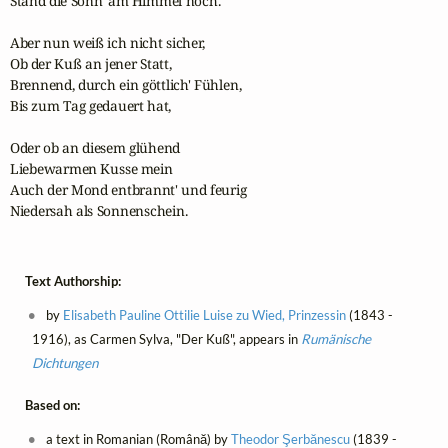
Stand die Sonn' am Himmel noch.

Aber nun weiß ich nicht sicher,

Ob der Kuß an jener Statt,

Brennend, durch ein göttlich' Fühlen,

Bis zum Tag gedauert hat,

Oder ob an diesem glühend

Liebewarmen Kusse mein

Auch der Mond entbrannt' und feurig

Niedersah als Sonnenschein. 
Text Authorship:
by
Elisabeth Pauline Ottilie Luise zu Wied, Prinzessin
(1843 -
1916), as Carmen Sylva, "Der Kuß", appears in
Rumänische
Dichtungen
Based on:
a text in Romanian (Română) by
Theodor Şerbănescu
(1839 -