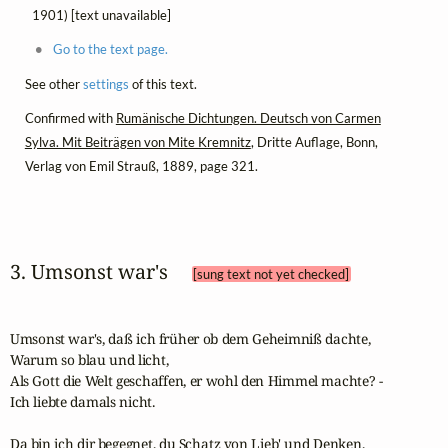
1901) [text unavailable]
Go to the text page.
See other
settings
of this text.
Confirmed with
Rumänische Dichtungen. Deutsch von Carmen
Sylva. Mit Beiträgen von Mite Kremnitz
, Dritte Auflage, Bonn,
Verlag von Emil Strauß, 1889, page 321.
3. Umsonst war's 
[sung text not yet checked]
Umsonst war's, daß ich früher ob dem Geheimniß dachte,

Warum so blau und licht,

Als Gott die Welt geschaffen, er wohl den Himmel machte? -

Ich liebte damals nicht.

Da bin ich dir begegnet, du Schatz von Lieb' und Denken,
