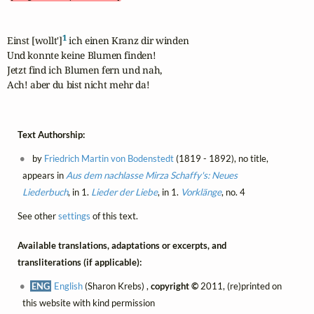
1
Einst [wollt']
 ich einen Kranz dir winden

Und konnte keine Blumen finden!

Jetzt find ich Blumen fern und nah,

Ach! aber du bist nicht mehr da!
Text Authorship:
by
Friedrich Martin von Bodenstedt
(1819 - 1892), no title,
appears in
Aus dem nachlasse Mirza Schaffy's: Neues
Liederbuch
, in 1.
Lieder der Liebe
, in 1.
Vorklänge
, no. 4
See other
settings
of this text.
Available translations, adaptations or excerpts, and
transliterations (if applicable):
ENG
English
(Sharon Krebs) ,
copyright ©
2011, (re)printed on
this website with kind permission