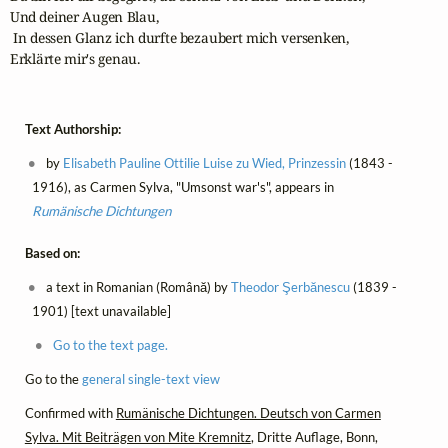
Und deiner Augen Blau,

 In dessen Glanz ich durfte bezaubert mich versenken,

Erklärte mir's genau.
Text Authorship:
by
Elisabeth Pauline Ottilie Luise zu Wied, Prinzessin
(1843 -
1916), as Carmen Sylva, "Umsonst war's", appears in
Rumänische Dichtungen
Based on:
a text in Romanian (Română) by
Theodor Şerbănescu
(1839 -
1901) [text unavailable]
Go to the text page.
Go to the
general single-text view
Confirmed with
Rumänische Dichtungen. Deutsch von Carmen
Sylva. Mit Beiträgen von Mite Kremnitz
, Dritte Auflage, Bonn,