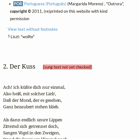
POR
Portuguese (Português)
(Margarida Moreno) , "Outrora",
copyright ©
2011, (re)printed on this website with kind
permission
View text without footnotes
1
Liszt: "wollte"
2. Der Kuss 
[sung text not yet checked]
Ach! ich küßte dich nur einmal,

Also heiß, mit solcher Lieb',

Daß der Mond, der es gesehen,

Ganz bezaubert stehen blieb.

Als dann endlich unsre Lippen

Zitternd sich getrennet doch,

Sangen Vögel in den Zweigen,
