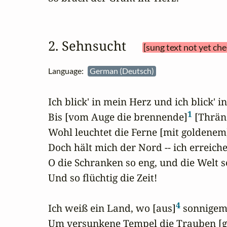
2. Sehnsucht 
[sung text not yet ch
Language:
German (Deutsch)
Ich blick' in mein Herz und ich blick' in
1
Bis [vom Auge die brennende]
 [Thrän
Wohl leuchtet die Ferne [mit goldenem
Doch hält mich der Nord -- ich erreiche s
O die Schranken so eng, und die Welt so
Und so flüchtig die Zeit!

4
Ich weiß ein Land, wo [aus]
 sonnigem
Um versunkene Tempel die Trauben [g