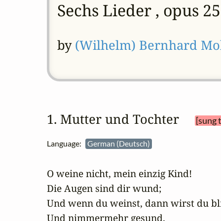
Sechs Lieder , opus 25
by
(Wilhelm) Bernhard Mo
1. Mutter und Tochter 
[sung 
Language:
German (Deutsch)
O weine nicht, mein einzig Kind!

Die Augen sind dir wund;

Und wenn du weinst, dann wirst du bli
Und nimmermehr gesund.
