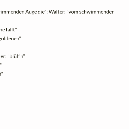
wimmenden Auge die"; Walter: "vom schwimmenden
e fällt"
 goldenen"
er: "blüh'n"
"
O"