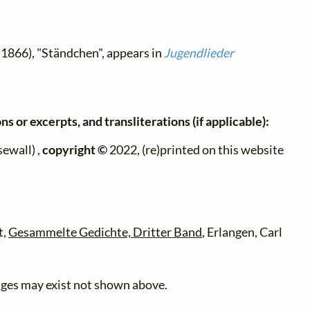
 1866), "Ständchen", appears in
Jugendlieder
ns or excerpts, and transliterations (if applicable):
ewall) ,
copyright ©
2022, (re)printed on this website
t,
Gesammelte Gedichte, Dritter Band
, Erlangen, Carl
anges may exist not shown above.