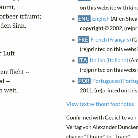
äumt,

on this website with ki
rbeer träumt;

ENG
English
(Allen Shear
den Sinn,

copyright ©
2002, (re)pr
FRE
French (Français)
(Gu
(re)printed on this webs
 Luft

ITA
Italian (Italiano)
(Ame
(re)printed on this webs
tflieht --

 --

POR
Portuguese (Portu
 weit,

2011, (re)printed on thi
View text without footnotes
Confirmed with
Gedichte von
Verlag von Alexander Duncker
change "Thräne" to "Träne"