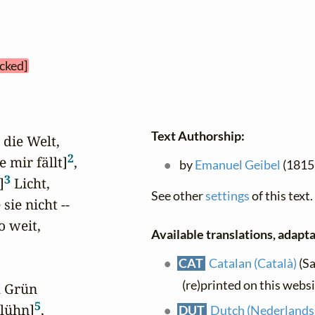
ecked]
Text Authorship:
 die Welt,

2
e mir fällt]
,

by
Emanuel Geibel
(1815 
3
]
 Licht,

See other
settings
of this text.
ie nicht --

 weit,

Available translations, adaptat
CAT
Catalan (Català)
(Sa
(re)printed on this webs
 Grün

5
lühn]
,

DUT
Dutch (Nederlands