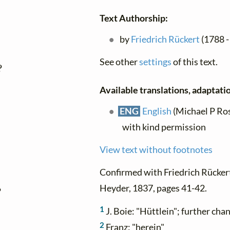
Text Authorship:
by
Friedrich Rückert
(1788 -
See other
settings
of this text.


Available translations, adaptatio
ENG
English
(Michael P Ros
with kind permission
View text without footnotes
Confirmed with Friedrich Rücker
Heyder, 1837, pages 41-42.


1
J. Boie: "Hüttlein"; further ch
2
Franz: "herein"