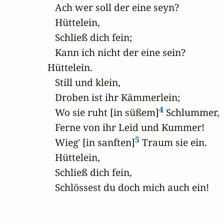
   Ach wer soll der eine seyn?

   Hüttelein,

   Schließ dich fein;

   Kann ich nicht der eine sein?

Hüttelein.

   Still und klein,

   Droben ist ihr Kämmerlein;

4
   Wo sie ruht [in süßem]
 Schlummer,

   Ferne von ihr Leid und Kummer!

5
   Wieg' [in sanften]
 Traum sie ein.

   Hüttelein,

   Schließ dich fein,

   Schlössest du doch mich auch ein!