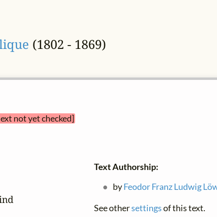
lique
(1802 - 1869)
text not yet checked]
Text Authorship:
by
Feodor Franz Ludwig Lö
nd

See other
settings
of this text.