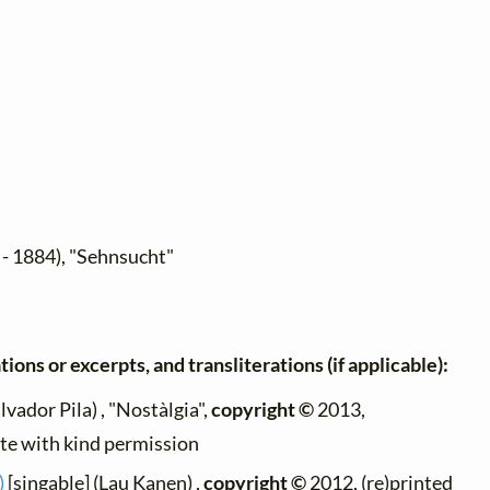
- 1884), "Sehnsucht"
ions or excerpts, and transliterations (if applicable):
lvador Pila) , "Nostàlgia",
copyright ©
2013,
ite with kind permission
)
[singable] (Lau Kanen) ,
copyright ©
2012, (re)printed