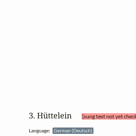
3. Hüttelein 
[sung text not yet chec
Language:
German (Deutsch)