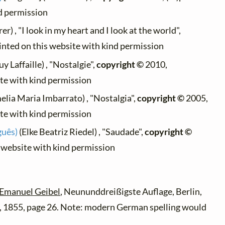
nd permission
er) , "I look in my heart and I look at the world",
inted on this website with kind permission
y Laffaille) , "Nostalgie",
copyright ©
2010,
ite with kind permission
lia Maria Imbarrato) , "Nostalgia",
copyright ©
2005,
ite with kind permission
guês)
(Elke Beatriz Riedel) , "Saudade",
copyright ©
s website with kind permission
 Emanuel Geibel
, Neununddreißigste Auflage, Berlin,
, 1855, page 26. Note: modern German spelling would