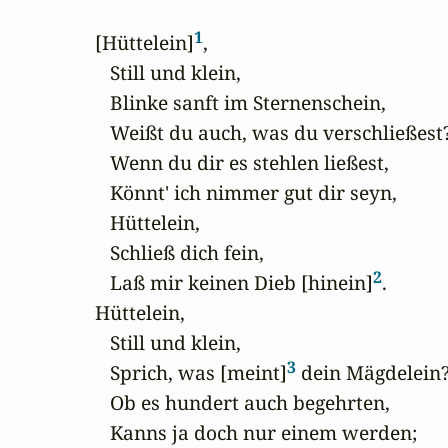
1
[Hüttelein]
,

   Still und klein,

   Blinke sanft im Sternenschein,

   Weißt du auch, was du verschließest?
   Wenn du dir es stehlen ließest,

   Könnt' ich nimmer gut dir seyn,

   Hüttelein,

   Schließ dich fein,

2
   Laß mir keinen Dieb [hinein]
.

Hüttelein,

   Still und klein,

3
   Sprich, was [meint]
 dein Mägdelein?
   Ob es hundert auch begehrten,

   Kanns ja doch nur einem werden;
