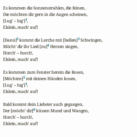
Es kommen die Sonnenstrahlen, die feinen,

Die möchten dir gern in die Augen scheinen,

1
[Lug' -- lug']
,

Elslein, mach' auf!

2
3
[Dann]
 kommt die Lerche mit [hellen]
 Schwingen,

4
Möcht' dir ihr Lied [zu]
 Herzen singen,

Horch' -- horch',

Elslein, mach' auf!

Es kommen zum Fenster herein die Rosen,

5
[Möchten]
 mit deinen Händen kosen,

1
[Lug' -- lug']
,

Elslein, mach' auf!

Bald kommt dein Liebster auch gegangen,

6
Der [möcht' dir]
 küssen Mund und Wangen,

Horch' -- horch',

Elslein, mach' auf!