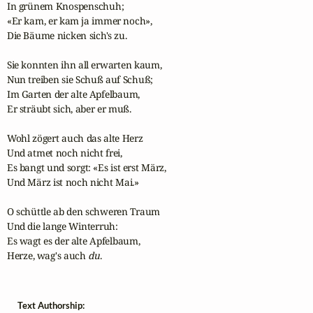
In grünem Knospenschuh;

«Er kam, er kam ja immer noch»,

Die Bäume nicken sich's zu.

Sie konnten ihn all erwarten kaum,

Nun treiben sie Schuß auf Schuß;

Im Garten der alte Apfelbaum,

Er sträubt sich, aber er muß.

Wohl zögert auch das alte Herz

Und atmet noch nicht frei,

Es bangt und sorgt: «Es ist erst März,

Und März ist noch nicht Mai.»

O schüttle ab den schweren Traum

Und die lange Winterruh:

Es wagt es der alte Apfelbaum,

Herze, wag's auch 
du
.
Text Authorship: