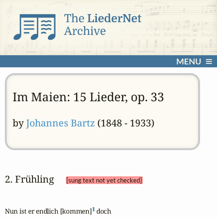
MENU
Im Maien: 15 Lieder, op. 33
by
Johannes Bartz
(1848 - 1933)
2. Frühling 
[sung text not yet checked]
1
Nun ist er endlich [kommen]
 doch
