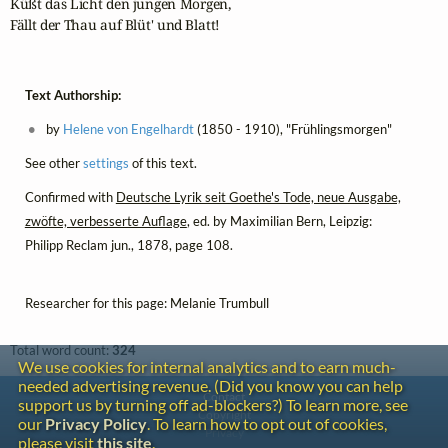
Küßt das Licht den jungen Morgen, 

Fällt der Thau auf Blüt' und Blatt!  
Text Authorship:
by
Helene von Engelhardt
(1850 - 1910), "Frühlingsmorgen"
See other
settings
of this text.
Confirmed with
Deutsche Lyrik seit Goethe's Tode, neue Ausgabe,
zwöfte, verbesserte Auflage
, ed. by Maximilian Bern, Leipzig:
Philipp Reclam jun., 1878, page 108.
Researcher for this page: Melanie Trumbull
Total word count:
324
We use cookies for internal analytics and to earn much-
needed advertising revenue. (Did you know you can help
Contact
support us by turning off ad-blockers?) To learn more, see
Copyright
our
Privacy Policy
. To learn how to opt out of cookies,
Privacy
please visit
this site
.