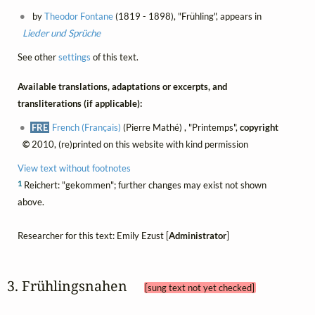
by
Theodor Fontane
(1819 - 1898), "Frühling", appears in
Lieder und Sprüche
See other
settings
of this text.
Available translations, adaptations or excerpts, and
transliterations (if applicable):
FRE
French (Français)
(Pierre Mathé) , "Printemps",
copyright
©
2010, (re)printed on this website with kind permission
View text without footnotes
1
Reichert: "gekommen"; further changes may exist not shown
above.
Researcher for this text: Emily Ezust [
Administrator
]
3. Frühlingsnahen 
[sung text not yet checked]