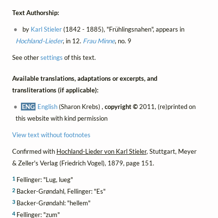
Text Authorship:
by
Karl Stieler
(1842 - 1885), "Frühlingsnahen", appears in
Hochland-Lieder
, in 12.
Frau Minne
, no. 9
See other
settings
of this text.
Available translations, adaptations or excerpts, and
transliterations (if applicable):
ENG
English
(Sharon Krebs) ,
copyright ©
2011, (re)printed on
this website with kind permission
View text without footnotes
Confirmed with
Hochland-Lieder von Karl Stieler
, Stuttgart, Meyer
& Zeller's Verlag (Friedrich Vogel), 1879, page 151.
1
Fellinger: "Lug, lueg"
2
Backer-Grøndahl, Fellinger: "Es"
3
Backer-Grøndahl: "hellem"
4
Fellinger: "zum"