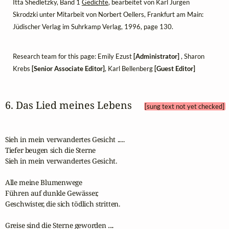
Itta Shedletzky, Band 1
Gedichte
, bearbeitet von Karl Jürgen
Skrodzki unter Mitarbeit von Norbert Oellers, Frankfurt am Main:
Jüdischer Verlag im Suhrkamp Verlag, 1996, page 130.
Research team for this page: Emily Ezust
[Administrator]
, Sharon
Krebs
[Senior Associate Editor]
, Karl Bellenberg
[Guest Editor]
6. Das Lied meines Lebens 
[sung text not yet checked]
Sieh in mein verwandertes Gesicht .....

Tiefer beugen sich die Sterne

Sieh in mein verwandertes Gesicht.

Alle meine Blumenwege

Führen auf dunkle Gewässer,

Geschwister, die sich tödlich stritten.

Greise sind die Sterne geworden ....
