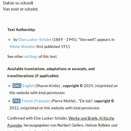
Dahin so schnell

Von weit er scheint.
Text Authorship:
by
Else Lasker-Schüler
(1869 - 1945), "Von weit", appears in
Meine Wunder
, first published 1911
See other
settings
of this text.
Available translations, adaptations or excerpts, and
transliterations (if applicable):
ENG
English
(Sharon Krebs) ,
copyright ©
2024, (re)printed on
this website with kind permission
FRE
French (Français)
(Pierre Mathé) , "De loin",
copyright ©
2012, (re)printed on this website with kind permission
Confirmed with Else Lasker-Schüler,
Werke und Briefe. Kritische
Ausgabe
, herausgegeben von Norbert Oellers, Heinze Rölleke und