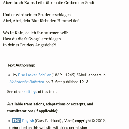
Aber durch Kains Leib führen die Gräben der Stadt.

Und er wird seinen Bruder erschlagen --

Abel, Abel, dein Blut färbt den Himmel tief.

Wo ist Kain, da ich ihn stürmen will:

Hast du die Süßvogel erschlagen

In deines Bruders Angesicht?!!
Text Authorship:
by
Else Lasker-Schüler
(1869 - 1945), "Abel", appears in
Hebräische Balladen
, no. 7, first published 1913
See other
settings
of this text.
Available translations, adaptations or excerpts, and
transliterations (if applicable):
ENG
English
(Gary Bachlund) , "Abel",
copyright ©
2009,
(re)printed on this website with kind permission