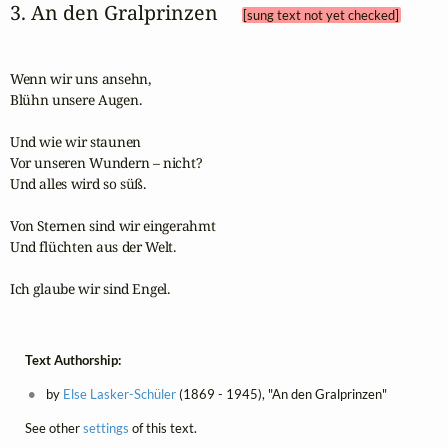
3. An den Gralprinzen 
[sung text not yet checked]
Wenn wir uns ansehn,

Blühn unsere Augen.

Und wie wir staunen

Vor unseren Wundern – nicht?

Und alles wird so süß.

Von Sternen sind wir eingerahmt

Und flüchten aus der Welt.

Ich glaube wir sind Engel.
Text Authorship:
by
Else Lasker-Schüler
(1869 - 1945), "An den Gralprinzen"
See other
settings
of this text.