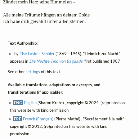
Zündet mein Herz seine Himmel an --

Alle meine Träume hängen an deinem Golde

Ich habe dich gewählt unter allen Sternen.
Text Authorship:
by
Else Lasker-Schüler
(1869 - 1945), "Heimlich zur Nacht",
appears in
Die Nächte Tino von Bagdads
, first published 1907
See other
settings
of this text.
Available translations, adaptations or excerpts, and
transliterations (if applicable):
ENG
English
(Sharon Krebs) ,
copyright ©
2024, (re)printed on
this website with kind permission
FRE
French (Français)
(Pierre Mathé) , "Secrètement à la nuit",
copyright ©
2012, (re)printed on this website with kind
permission