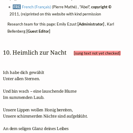
FRE
French (Français)
(Pierre Mathé) , "Abel",
copyright ©
2011, (re)printed on this website with kind permission
Research team for this page: Emily Ezust
[Administrator]
, Karl
Bellenberg
[Guest Editor]
10. Heimlich zur Nacht 
[sung text not yet checked]
Ich habe dich gewählt

Unter allen Sternen.

Und bin wach -- eine lauschende Blume

Im summenden Laub.

Unsere Lippen wollen Honig bereiten,

Unsere schimmerden Nächte sind aufgeblüht.

An dem seligen Glanz deines Leibes
