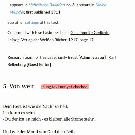
appears in
Hebräische Balladen
, no. 8, appears in
Meine
Wunder
, first published 1911
See other
settings
of this text.
Confirmed with Else Lasker-Schüler,
Gesammelte Gedichte
,
Leipzig, Verlag der Weißen Bücher, 1917, page 17.
Research team for this page: Emily Ezust
[Administrator]
, Karl
Bellenberg
[Guest Editor]
5. Von weit 
[sung text not yet checked]
Dein Herz ist wie die Nacht so hell,

Ich kann es sehn

- Du denkst an mich - es bleiben alle Sterne stehn.

Und wie der Mond von Gold dein Leib
