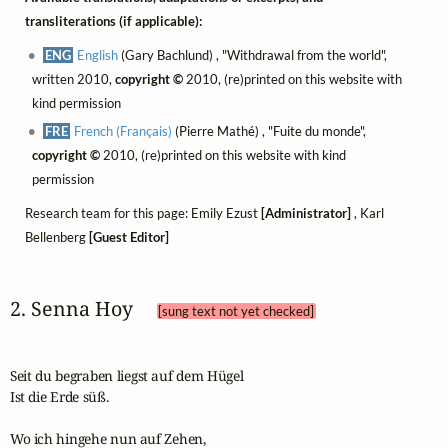
transliterations (if applicable):
ENG
English
(Gary Bachlund) , "Withdrawal from the world",
written 2010,
copyright ©
2010, (re)printed on this website with
kind permission
FRE
French (Français)
(Pierre Mathé) , "Fuite du monde",
copyright ©
2010, (re)printed on this website with kind
permission
Research team for this page: Emily Ezust
[Administrator]
, Karl
Bellenberg
[Guest Editor]
2. Senna Hoy 
[sung text not yet checked]
Seit du begraben liegst auf dem Hügel

Ist die Erde süß.

Wo ich hingehe nun auf Zehen,
