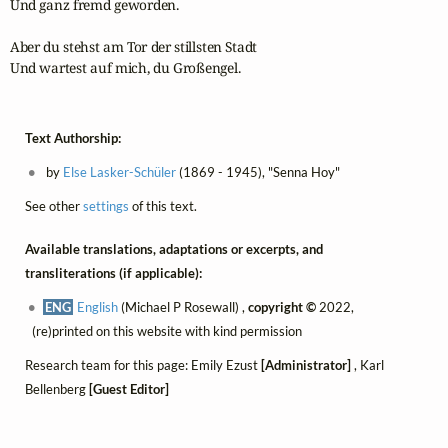
Und ganz fremd geworden.

Aber du stehst am Tor der stillsten Stadt

Und wartest auf mich, du Großengel.
Text Authorship:
by
Else Lasker-Schüler
(1869 - 1945), "Senna Hoy"
See other
settings
of this text.
Available translations, adaptations or excerpts, and
transliterations (if applicable):
ENG
English
(Michael P Rosewall) ,
copyright ©
2022,
(re)printed on this website with kind permission
Research team for this page: Emily Ezust
[Administrator]
, Karl
Bellenberg
[Guest Editor]