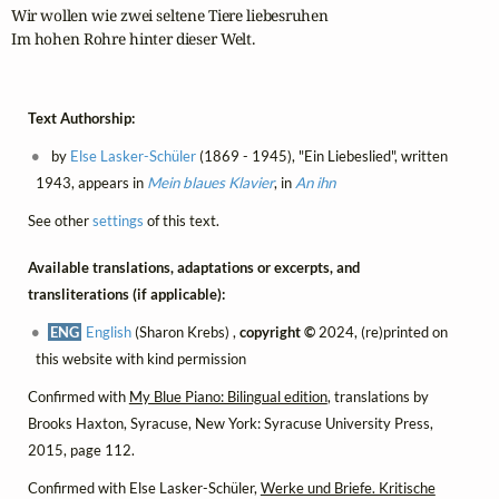
Wir wollen wie zwei seltene Tiere liebesruhen 

Im hohen Rohre hinter dieser Welt. 
Text Authorship:
by
Else Lasker-Schüler
(1869 - 1945), "Ein Liebeslied", written
1943, appears in
Mein blaues Klavier
, in
An ihn
See other
settings
of this text.
Available translations, adaptations or excerpts, and
transliterations (if applicable):
ENG
English
(Sharon Krebs) ,
copyright ©
2024, (re)printed on
this website with kind permission
Confirmed with
My Blue Piano: Bilingual edition
, translations by
Brooks Haxton, Syracuse, New York: Syracuse University Press,
2015, page 112.
Confirmed with Else Lasker-Schüler,
Werke und Briefe. Kritische