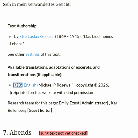
Sieh in mein verwandertes Gesicht.
Text Authorship:
by
Else Lasker-Schüler
(1869 - 1945), "Das Lied meines
Lebens"
See other
settings
of this text.
Available translations, adaptations or excerpts, and
transliterations (if applicable):
ENG
English
(Michael P Rosewall) ,
copyright ©
2026,
(re)printed on this website with kind permission
Research team for this page: Emily Ezust
[Administrator]
, Karl
Bellenberg
[Guest Editor]
7. Abends 
[sung text not yet checked]