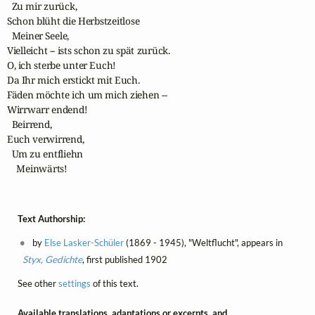
  Zu mir zurück,

Schon blüht die Herbstzeitlose

  Meiner Seele,

Vielleicht -- ists schon zu spät zurück.

O, ich sterbe unter Euch!

Da Ihr mich erstickt mit Euch.

Fäden möchte ich um mich ziehen --

Wirrwarr endend!

  Beirrend,

Euch verwirrend,

  Um zu entfliehn

    Meinwärts!
Text Authorship:
by
Else Lasker-Schüler
(1869 - 1945), "Weltflucht", appears in
Styx, Gedichte
, first published 1902
See other
settings
of this text.
Available translations, adaptations or excerpts, and