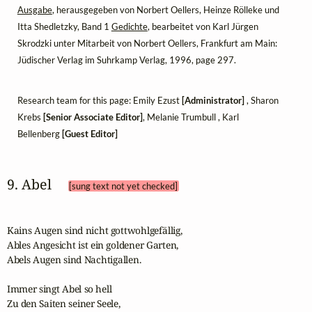
Ausgabe
, herausgegeben von Norbert Oellers, Heinze Rölleke und
Itta Shedletzky, Band 1
Gedichte
, bearbeitet von Karl Jürgen
Skrodzki unter Mitarbeit von Norbert Oellers, Frankfurt am Main:
Jüdischer Verlag im Suhrkamp Verlag, 1996, page 297.
Research team for this page: Emily Ezust
[Administrator]
, Sharon
Krebs
[Senior Associate Editor]
, Melanie Trumbull , Karl
Bellenberg
[Guest Editor]
9. Abel 
[sung text not yet checked]
Kains Augen sind nicht gottwohlgefällig,

Ables Angesicht ist ein goldener Garten,

Abels Augen sind Nachtigallen.

Immer singt Abel so hell

Zu den Saiten seiner Seele,
