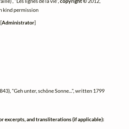
ille) , "Les lignes de la vie",
copyright ©
2012,
th kind permission
[
Administrator
]
843), "Geh unter, schöne Sonne...", written 1799
r excerpts, and transliterations (if applicable):