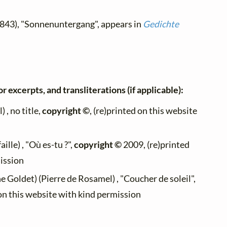
1843), "Sonnenuntergang", appears in
Gedichte
r excerpts, and transliterations (if applicable):
 , no title,
copyright ©
, (re)printed on this website
ille) , "Où es-tu ?",
copyright ©
2009, (re)printed
ission
 Goldet) (Pierre de Rosamel) , "Coucher de soleil",
on this website with kind permission