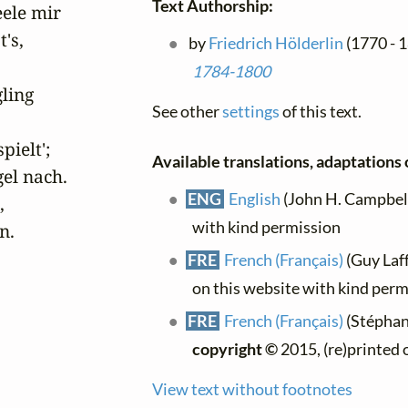
Text Authorship:
ele mir

s,

by
Friedrich Hölderlin
(1770 - 
1784-1800
ling

See other
settings
of this text.
ielt';

Available translations, adaptations o
el nach.

ENG
English
(John H. Campbell)


with kind permission
n.
FRE
French (Français)
(Guy Laffa
on this website with kind perm
FRE
French (Français)
(Stéphane
copyright ©
2015, (re)printed 
View text without footnotes