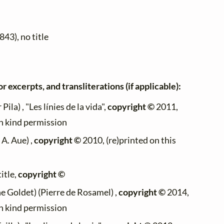
843), no title
r excerpts, and transliterations (if applicable):
Pila) , "Les línies de la vida",
copyright ©
2011,
th kind permission
 A. Aue) ,
copyright ©
2010, (re)printed on this
title,
copyright ©
 Goldet) (Pierre de Rosamel) ,
copyright ©
2014,
th kind permission