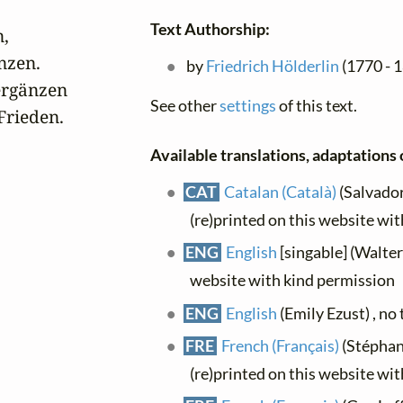
Text Authorship:
,

zen.

by
Friedrich Hölderlin
(1770 - 1
ergänzen

See other
settings
of this text.
Frieden.
Available translations, adaptations o
CAT
Catalan (Català)
(Salvador 
(re)printed on this website wi
ENG
English
[singable] (Walter
website with kind permission
ENG
English
(Emily Ezust) , no 
FRE
French (Français)
(Stéphane
(re)printed on this website wi