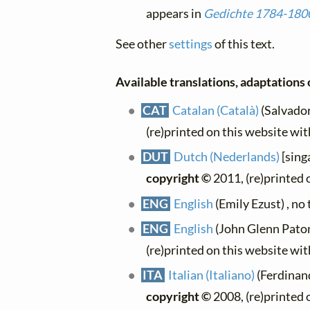
appears in
Gedichte 1784-180
See other
settings
of this text.
Available translations, adaptations o
CAT
Catalan (Català)
(Salvador 
(re)printed on this website wi
DUT
Dutch (Nederlands)
[sing
copyright ©
2011, (re)printed 
ENG
English
(Emily Ezust) , no 
ENG
English
(John Glenn Paton)
(re)printed on this website wi
ITA
Italian (Italiano)
(Ferdinand
copyright ©
2008, (re)printed 