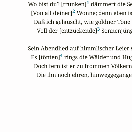
1
Wo bist du? [trunken]
 dämmert die Se
2
  [Von all deiner]
 Wonne; denn eben ist'
    Daß ich gelauscht, wie goldner Töne

3
      Voll der [entzückende]
 Sonnenjüng
Sein Abendlied auf himmlischer Leier sp
4
  Es [tönten]
 rings die Wälder und Hüg
    Doch fern ist er zu frommen Völkern,
      Die ihn noch ehren, hinweggegange