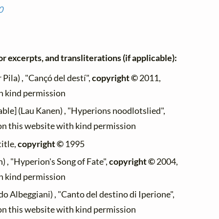
0
r excerpts, and transliterations (if applicable):
Pila) , "Cançó del destí",
copyright ©
2011,
th kind permission
able] (Lau Kanen) , "Hyperions noodlotslied",
on this website with kind permission
title,
copyright ©
1995
 , "Hyperion's Song of Fate",
copyright ©
2004,
th kind permission
o Albeggiani) , "Canto del destino di Iperione",
on this website with kind permission