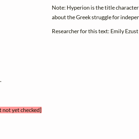
Note: Hyperion is the title characte
about the Greek struggle for indepe
Researcher for this text: Emily Ezust 
.
t not yet checked]