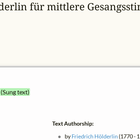
derlin für mittlere Gesangss
)
(Sung text)
Text Authorship:
by
Friedrich Hölderlin
(1770 - 1