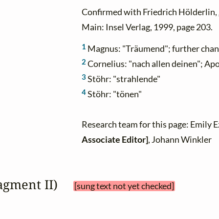
Confirmed with Friedrich Hölderlin,
Main: Insel Verlag, 1999, page 203.
1
Magnus: "Träumend"; further chan
2
Cornelius: "nach allen deinen"; Apos
3
Stöhr: "strahlende"
4
Stöhr: "tönen"
Research team for this page: Emily 
Associate Editor]
, Johann Winkler
ragment II) 
[sung text not yet checked]