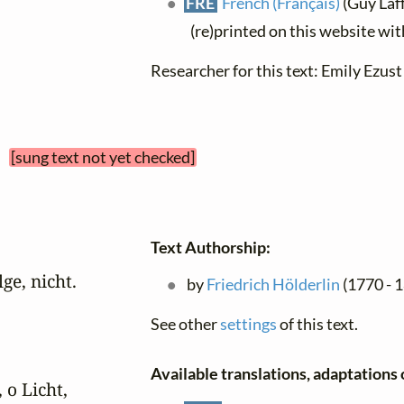
FRE
French (Français)
(Guy Laffa
(re)printed on this website wi
Researcher for this text: Emily Ezust 
 
[sung text not yet checked]
Text Authorship:
e, nicht.

by
Friedrich Hölderlin
(1770 - 1
See other
settings
of this text.
Available translations, adaptations o
o Licht,
