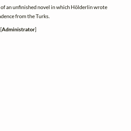
r of an unfinished novel in which Hölderlin wrote
ndence from the Turks.
[
Administrator
]