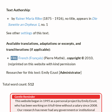
Text Authorship:
by
Rainer Maria Rilke
(1875 - 1926), no title, appears in
Die
Sonette an Orpheus 1
, no. 1
See other
settings
of this text.
Available translations, adaptations or excerpts, and
transliterations (if applicable):
FRE
French (Français)
(Pierre Mathé) ,
copyright ©
2010,
(re)printed on this website with kind permission
Researcher for this text: Emily Ezust [
Administrator
]
Total word count:
512
Gentle Reminder
This website began in 1995 as a personal project by Emily Ezust,
who has been working on it full-time without a salary since 2008.
Our research has never had any government or institutional