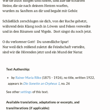
Wie sie auch rangen und rasten, und alle die scharfen

Steine, die sie nach deinem Herzen warfen,

wurden zu Sanftem an dir und begabt mit Gehör.

Schließlich zerschlugen sie dich, von der Rache gehetzt,

während dein Klang noch in Löwen und Felsen verweilte

und in den Bäumen und Vögeln.  Dort singst du noch jetzt.

O du verlorener Gott!  Du unendliche Spur!

Nur weil dich reißend zuletzt die Feindschaft verteilte, 

sind wir die Hörenden jetzt und ein Mund der Natur.
Text Authorship:
by
Rainer Maria Rilke
(1875 - 1926), no title, written 1922,
appears in
Die Sonette an Orpheus 1
, no. 26
See other
settings
of this text.
Available translations, adaptations or excerpts, and
transliterations (if applicable):