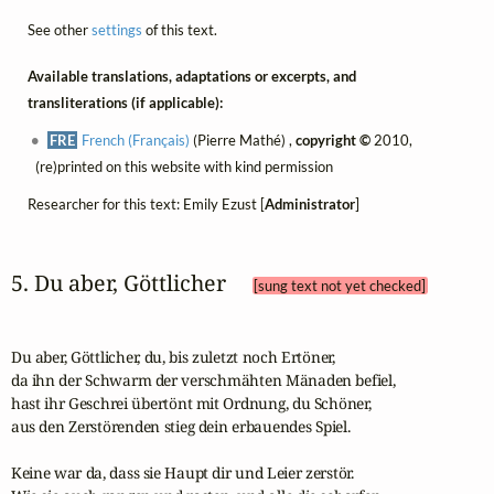
See other
settings
of this text.
Available translations, adaptations or excerpts, and
transliterations (if applicable):
FRE
French (Français)
(Pierre Mathé) ,
copyright ©
2010,
(re)printed on this website with kind permission
Researcher for this text: Emily Ezust [
Administrator
]
5. Du aber, Göttlicher 
[sung text not yet checked]
Du aber, Göttlicher, du, bis zuletzt noch Ertöner,

da ihn der Schwarm der verschmähten Mänaden befiel,

hast ihr Geschrei übertönt mit Ordnung, du Schöner,

aus den Zerstörenden stieg dein erbauendes Spiel.

Keine war da, dass sie Haupt dir und Leier zerstör.
