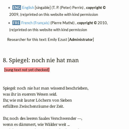
ENG
English
[singable] (T. P. (Peter) Perrin) ,
copyright ©
2009, (re)printed on this website with kind permission
FRE
French (Français)
(Pierre Mathé) ,
copyright ©
2010,
(re)printed on this website with kind permission
Researcher for this text: Emily Ezust [
Administrator
]
8. Spiegel: noch nie hat man 
[sung text not yet checked]
Spiegel: noch nie hat man wissend beschrieben,

was ihr in euerem Wesen seid.

Ihr, wie mit lauter Löchern von Sieben

erfüllten Zwischenräume der Zeit.

Ihr, noch des leeren Saales Verschwender —,

wenn es dämmert, wie Wälder weit ...
