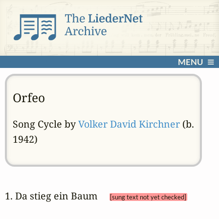
MENU
Orfeo
Song Cycle by
Volker David Kirchner
(b.
1942)
1. Da stieg ein Baum 
[sung text not yet checked]