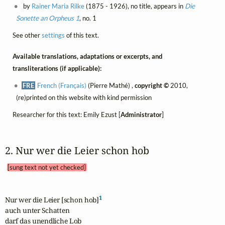
by
Rainer Maria Rilke
(1875 - 1926), no title, appears in
Die
Sonette an Orpheus 1
, no. 1
See other
settings
of this text.
Available translations, adaptations or excerpts, and
transliterations (if applicable):
FRE
French (Français)
(Pierre Mathé) ,
copyright ©
2010,
(re)printed on this website with kind permission
Researcher for this text: Emily Ezust [
Administrator
]
2. Nur wer die Leier schon hob 
[sung text not yet checked]
1
Nur wer die Leier [schon hob]
auch unter Schatten

darf das unendliche Lob
