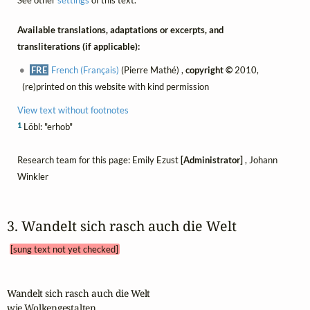
See other
settings
of this text.
Available translations, adaptations or excerpts, and
transliterations (if applicable):
FRE
French (Français)
(Pierre Mathé) ,
copyright ©
2010,
(re)printed on this website with kind permission
View text without footnotes
1
Löbl: "erhob"
Research team for this page: Emily Ezust
[Administrator]
, Johann
Winkler
3. Wandelt sich rasch auch die Welt 
[sung text not yet checked]
Wandelt sich rasch auch die Welt

wie Wolkengestalten,
