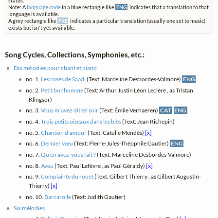
status.
Note: A
language code
in a blue rectangle like
ENG
indicates that a translation to that
language is available.
A grey rectangle like
FRE
indicates a particular translation (usually one set to music)
exists but isn't yet available.
Song Cycles, Collections, Symphonies, etc.:
Dix mélodies pour chant et piano
no. 1.
Les roses de Saadi
(Text: Marceline Desbordes-Valmore)
ENG
no. 2.
Petit bonhomme
(Text: Arthur Justin Léon Leclère , as Tristan
Klingsor)
no. 3.
Vous m'avez dit tel soir
(Text: Émile Verhaeren)
CAT
ENG
no. 4.
Trois petits oiseaux dans les blés
(Text: Jean Richepin)
no. 5.
Chanson d'amour
(Text: Catulle Mendès)
[x]
no. 6.
Dernier vœu
(Text: Pierre-Jules-Théophile Gautier)
ENG
no. 7.
Qu'en avez-vous fait ?
(Text: Marceline Desbordes-Valmore)
no. 8.
Aveu
(Text: Paul Lefèvre , as Paul Géraldy)
[x]
no. 9.
Complainte du rouet
(Text: Gilbert Thierry , as Gilbert Augustin-
Thierry)
[x]
no. 10.
Barcarolle
(Text: Judith Gautier)
Six mélodies