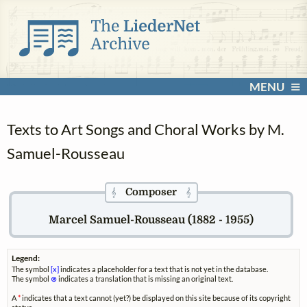
MENU
Texts to Art Songs and Choral Works by M.
Samuel-Rousseau
Composer
𝄞
𝄞
Marcel Samuel-Rousseau (1882 - 1955)
Legend:
The symbol
[x]
indicates a placeholder for a text that is not yet in the database.
The symbol
⊗
indicates a translation that is missing an original text.
A
*
indicates that a text cannot (yet?) be displayed on this site because of its copyright