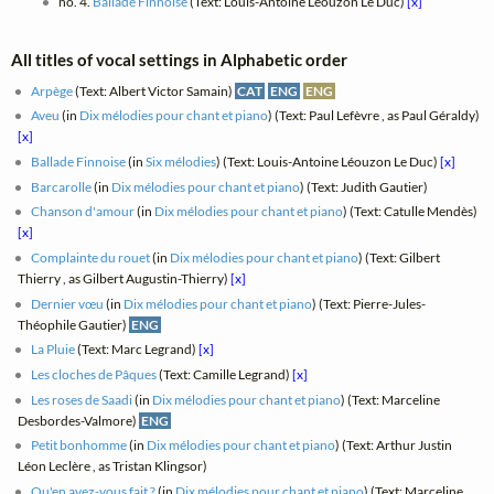
no. 4.
Ballade Finnoise
(Text: Louis-Antoine Léouzon Le Duc)
[x]
All titles of vocal settings in Alphabetic order
Arpège
(Text: Albert Victor Samain)
CAT
ENG
ENG
Aveu
(in
Dix mélodies pour chant et piano
) (Text: Paul Lefèvre , as Paul Géraldy)
[x]
Ballade Finnoise
(in
Six mélodies
) (Text: Louis-Antoine Léouzon Le Duc)
[x]
Barcarolle
(in
Dix mélodies pour chant et piano
) (Text: Judith Gautier)
Chanson d'amour
(in
Dix mélodies pour chant et piano
) (Text: Catulle Mendès)
[x]
Complainte du rouet
(in
Dix mélodies pour chant et piano
) (Text: Gilbert
Thierry , as Gilbert Augustin-Thierry)
[x]
Dernier vœu
(in
Dix mélodies pour chant et piano
) (Text: Pierre-Jules-
Théophile Gautier)
ENG
La Pluie
(Text: Marc Legrand)
[x]
Les cloches de Pâques
(Text: Camille Legrand)
[x]
Les roses de Saadi
(in
Dix mélodies pour chant et piano
) (Text: Marceline
Desbordes-Valmore)
ENG
Petit bonhomme
(in
Dix mélodies pour chant et piano
) (Text: Arthur Justin
Léon Leclère , as Tristan Klingsor)
Qu'en avez-vous fait ?
(in
Dix mélodies pour chant et piano
) (Text: Marceline