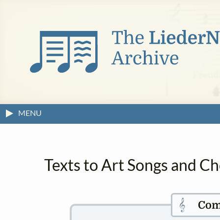
MENU
Texts to Art Songs and Ch
𝄞
Com