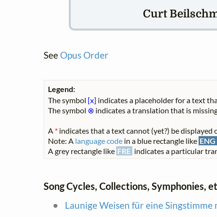
Curt Beilschmi
See
Opus Order
Legend:
The symbol
[x]
indicates a placeholder for a text tha
The symbol
⊗
indicates a translation that is missing
A
*
indicates that a text cannot (yet?) be displayed o
Note: A
language code
in a blue rectangle like
ENG
A grey rectangle like
FRE
indicates a particular tran
Song Cycles, Collections, Symphonies, et
Launige Weisen für eine Singstimme m