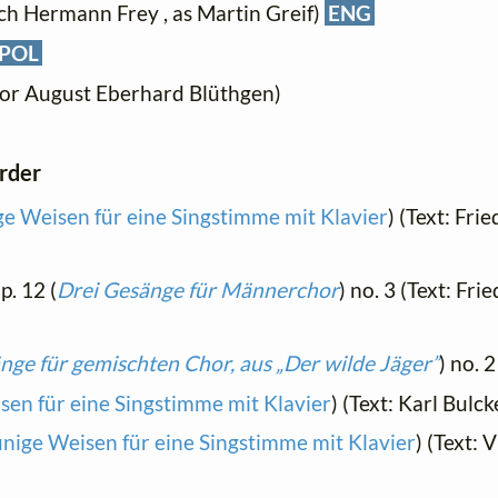
ich Hermann Frey , as Martin Greif)
ENG
POL
tor August Eberhard Blüthgen)
order
e Weisen für eine Singstimme mit Klavier
) (Text: Fr
op. 12 (
Drei Gesänge für Männerchor
) no. 3 (Text: Fr
ge für gemischten Chor, aus „Der wilde Jäger”
) no. 2
sen für eine Singstimme mit Klavier
) (Text: Karl Bulck
nige Weisen für eine Singstimme mit Klavier
) (Text: 