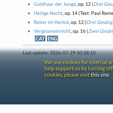
Goldhaar der Junge
, op. 12 (
Drei Ges
Heilige Nacht
, op. 14 (Text: Paul Rem
Reiter im Herbst
, op. 12 (
Drei Gesäng
Vergissmeinnicht
, op. 16 (
Zwei Gesäng
CAT
ENG
Last update: 2026-07-29 10:58:10
We use cookies for internal 
help support us by turning off
cookies, please visit
this site
.