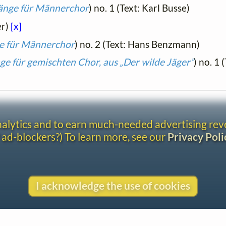
änge für Männerchor
) no. 1 (Text: Karl Busse)
er)
[x]
e für Männerchor
) no. 2 (Text: Hans Benzmann)
e für gemischten Chor, aus „Der wilde Jäger”
) no. 1 
analytics and to earn much-needed advertising re
 ad-blockers?) To learn more, see our
Privacy Poli
I acknowledge the use of cookies