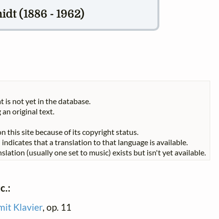
dt (1886 - 1962)
t is not yet in the database.
 an original text.
n this site because of its copyright status.
indicates that a translation to that language is available.
slation (usually one set to music) exists but isn't yet available.
c.:
it Klavier
, op. 11