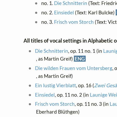
no. 1.
Die Schnitterin
(Text: Friedr
no. 2.
Einsiedel
(Text: Karl Bulcke)
no. 3.
Frisch vom Storch
(Text: Vic
All titles of vocal settings in Alphabetic 
Die Schnitterin
, op. 11 no. 1 (in
Launig
, as Martin Greif)
ENG
Die wilden Frauen vom Untersberg
, 
, as Martin Greif)
Ein lustig Vierblatt
, op. 16 (
Zwei Gesän
Einsiedel
, op. 11 no. 2 (in
Launige Wei
Frisch vom Storch
, op. 11 no. 3 (in
Lau
Eberhard Blüthgen)