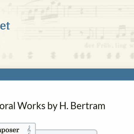
horal Works by H. Bertram
𝄞
poser