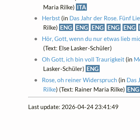
Maria Rilke)
ITA
Herbst
(in
Das Jahr der Rose. Fünf Li
Rilke)
ENG
ENG
ENG
ENG
ENG
Hör, Gott, wenn du nur etwas lieb mi
(Text: Else Lasker-Schüler)
Oh Gott, ich bin voll Traurigkeit
(in
Me
Lasker-Schüler)
ENG
Rose, oh reiner Widerspruch
(in
Das J
Rilke
) (Text: Rainer Maria Rilke)
ENG
Last update: 2026-04-24 23:41:49