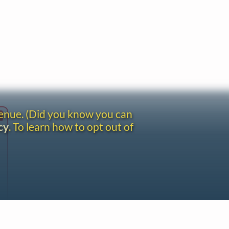
venue. (Did you know you can
cy
. To learn how to opt out of