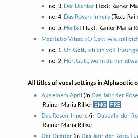
no. 3.
Der Dichter
(Text: Rainer Ma
no. 4.
Das Rosen-Innere
(Text: Rai
no. 5.
Herbst
(Text: Rainer Maria R
Meditatio Vitae: »O Gott, wie soll di
no. 1.
Oh Gott, ich bin voll Traurigk
no. 2.
Hör, Gott, wenn du nur etwas
All titles of vocal settings in Alphabetic 
Aus einem April
(in
Das Jahr der Rose
Rainer Maria Rilke)
ENG
FRE
Das Rosen-Innere
(in
Das Jahr der Ro
Rainer Maria Rilke)
Der Dichter
(in
Das Jahr der Rose. Fü