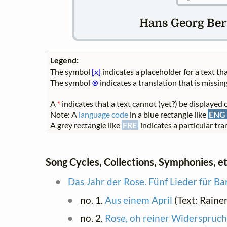
Hans Georg Bert
Legend:
The symbol
[x]
indicates a placeholder for a text tha
The symbol
⊗
indicates a translation that is missing
A
*
indicates that a text cannot (yet?) be displayed o
Note: A
language code
in a blue rectangle like
ENG
A grey rectangle like
FRE
indicates a particular tran
Song Cycles, Collections, Symphonies, et
Das Jahr der Rose. Fünf Lieder für Ba
no. 1.
Aus einem April
(Text: Raine
no. 2.
Rose, oh reiner Widerspruch