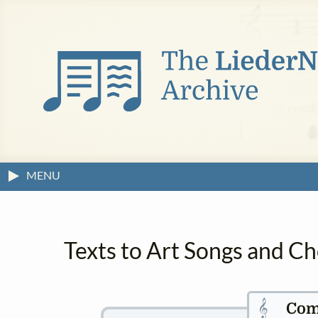
MENU
Texts to Art Songs and C
𝄞
Com