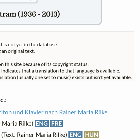
ram (1936 - 2013)
t is not yet in the database.
 an original text.
n this site because of its copyright status.
indicates that a translation to that language is available.
slation (usually one set to music) exists but isn't yet available.
c.:
riton und Klavier nach Rainer Maria Rilke
r Maria Rilke)
ENG
FRE
(Text: Rainer Maria Rilke)
ENG
HUN