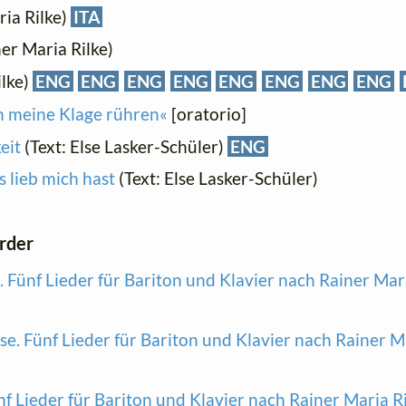
ria Rilke)
ITA
ner Maria Rilke)
ilke)
ENG
ENG
ENG
ENG
ENG
ENG
ENG
ENG
ch meine Klage rühren«
[oratorio]
eit
(Text: Else Lasker-Schüler)
ENG
 lieb mich hast
(Text: Else Lasker-Schüler)
order
. Fünf Lieder für Bariton und Klavier nach Rainer Mari
se. Fünf Lieder für Bariton und Klavier nach Rainer M
nf Lieder für Bariton und Klavier nach Rainer Maria R