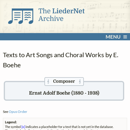
MENU
Texts to Art Songs and Choral Works by E.
Boehe
Composer
𝄞
𝄞
Ernst Adolf Boehe (1880 - 1938)
See
Opus Order
Legend:
The symbol
[x]
indicates a placeholder for a text that is not yet in the database.