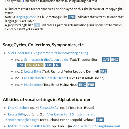
The symbol
⊗
indicates a translation that is missing an original text.
A
*
indicates that a text cannot (yet?) be displayed on this site because of its copyright
status.
Note: A
language code
in a blue rectangle like
ENG
indicates that a translation to that
language is available.
A grey rectangle like
FRE
indicates a particular translation (usually one set to music)
exists but isn't yet available.
Song Cycles, Collections, Symphonies, etc.:
Vier Lieder für 1 Singstimme mit Pianofortebegleitung
no. 1.
Schliesse mir die Augen beide
(Text: Theodor Storm)
CAT
ENG
ENG
ENG
ENG
ENG
FRE
no. 2.
Letzte Bitte
(Text: Richard Fedor Leopold Dehmel)
FRE
no. 3.
Mit dir durch die stille Nacht
(Text: Ernst Adolf Boehe)
no. 4.
Nachtgebet
(Text: Ernst Heinz Hess)
ENG
FRE
All titles of vocal settings in Alphabetic order
Das Kätzchen
, op. 4 (
Sechs Lieder
) no. 5 (Text: Karl Busse)
Letzte Bitte
, op. 1 no. 2 (in
Vier Lieder für 1 Singstimme mit
Pianofortebegleitung
) (Text: Richard Fedor Leopold Dehmel)
FRE
Mit dir durch die stille Nacht
, op. 1 no. 3 (in
Vier Lieder für 1 Singstimme mit