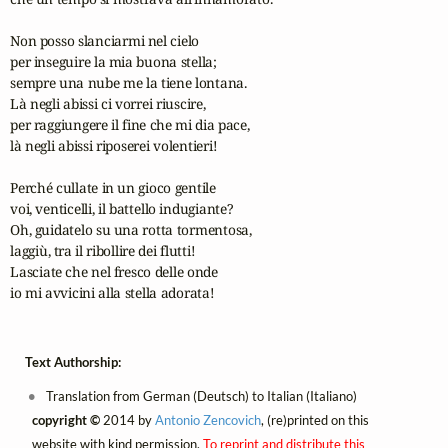
Non posso slanciarmi nel cielo

per inseguire la mia buona stella;

sempre una nube me la tiene lontana.

Là negli abissi ci vorrei riuscire,

per raggiungere il fine che mi dia pace,

là negli abissi riposerei volentieri!

Perché cullate in un gioco gentile

voi, venticelli, il battello indugiante?

Oh, guidatelo su una rotta tormentosa,

laggiù, tra il ribollire dei flutti!

Lasciate che nel fresco delle onde

io mi avvicini alla stella adorata!
Text Authorship:
Translation from German (Deutsch) to Italian (Italiano)
copyright ©
2014 by
Antonio Zencovich
, (re)printed on this
website with kind permission.
To reprint and distribute this