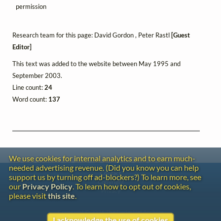
permission
Research team for this page: David Gordon , Peter Rastl
[Guest
Editor]
This text was added to the website between May 1995 and
September 2003.
Line count:
24
Word count:
137
We use cookies for internal analytics and to earn much-
needed advertising revenue. (Did you know you can help
Contact
support us by turning off ad-blockers?) To learn more, see
Copyright
our
Privacy Policy
. To learn how to opt out of cookies,
Privacy
please visit
this site
.
Copyright © 2026 The LiederNet Archive
I acknowledge the use of cookies