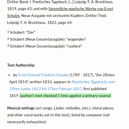
Dritter Band. I. Poetisches Tagebuch. [...] Leipzig: F. A. Brockhaus.
1819, page 63; and with
Sämmtliche poetische Werke von Ernst
Schulze.
Neue Ausgabe mit sechszehn Kupfern. Dritter Theil.
Leipzig: F. A. Brockhaus. 1822, page 64.
1
Schubert: "Der"
2
Schubert (Neue Gesamtausgabe): "wogenden"
3
Schubert (Neue Gesamtausgabe): "rauhere"
Text Authorship:
by
Ernst Konrad Friedrich Schulze
(1789 - 1817), "Am 28sten
April 1814", written 1814, appears in
Poetisches Tagebuch, vom
29ten Junius 1813 bis 17ten Februar 1817
, first published
1819
[author's text checked 1 time against a primary source]
Musical settings
(art songs, Lieder, mélodies, (etc.), choral pieces,
and other vocal works set to this text), listed by composer (not
necessarily exhaustive):