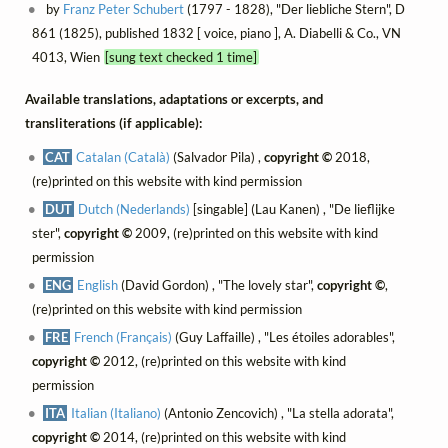
by
Franz Peter Schubert
(1797 - 1828), "Der liebliche Stern", D
861 (1825), published 1832 [ voice, piano ], A. Diabelli & Co., VN
4013, Wien
[sung text checked 1 time]
Available translations, adaptations or excerpts, and
transliterations (if applicable):
CAT
Catalan (Català)
(Salvador Pila) ,
copyright ©
2018,
(re)printed on this website with kind permission
DUT
Dutch (Nederlands)
[singable] (Lau Kanen) , "De lieflijke
ster",
copyright ©
2009, (re)printed on this website with kind
permission
ENG
English
(David Gordon) , "The lovely star",
copyright ©
,
(re)printed on this website with kind permission
FRE
French (Français)
(Guy Laffaille) , "Les étoiles adorables",
copyright ©
2012, (re)printed on this website with kind
permission
ITA
Italian (Italiano)
(Antonio Zencovich) , "La stella adorata",
copyright ©
2014, (re)printed on this website with kind