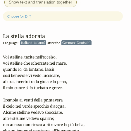
Show text and translation together
Choose for Diff
La stella adorata
Language:
Italian (Italiano)
after the
German (Deutsch)
Voi stelline, tacite nell’eccelso,

voi stelline che scherzate nel mare,

quando io, da lontano, lassù

così benevole vi vedo luccicare,

allora, incerto tra la gioia e la pena,

il mio cuore si fa turbato e greve.

Tremola ai venti della primavera

il cielo nel verde specchio d’acqua.

Alcune stelline vedevo sbocciare,

altre stelline vedevo sparire;

ma adesso non riesco a ritrovare la più bella,

che un tempo si mostrava all’innamorato.
