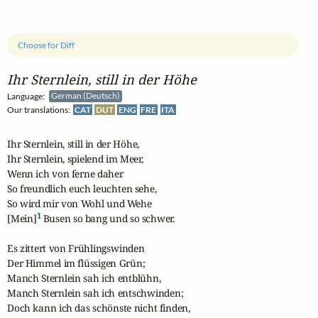
Choose for Diff
Ihr Sternlein, still in der Höhe
Language:
German (Deutsch)
Our translations:
CAT
DUT
ENG
FRE
ITA
Ihr Sternlein, still in der Höhe,

Ihr Sternlein, spielend im Meer,

Wenn ich von ferne daher

So freundlich euch leuchten sehe,

So wird mir von Wohl und Wehe

1
[Mein]
 Busen so bang und so schwer.

Es zittert von Frühlingswinden

Der Himmel im flüssigen Grün;

Manch Sternlein sah ich entblühn,

Manch Sternlein sah ich entschwinden;

Doch kann ich das schönste nicht finden,
