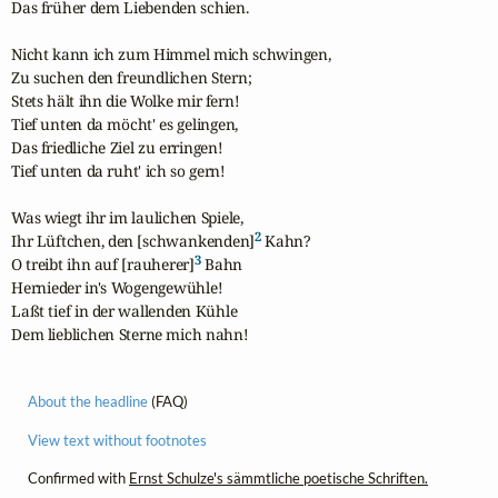
Das früher dem Liebenden schien.

Nicht kann ich zum Himmel mich schwingen,

Zu suchen den freundlichen Stern;

Stets hält ihn die Wolke mir fern!

Tief unten da möcht' es gelingen,

Das friedliche Ziel zu erringen!

Tief unten da ruht' ich so gern!

Was wiegt ihr im laulichen Spiele,

2
Ihr Lüftchen, den [schwankenden]
 Kahn?

3
O treibt ihn auf [rauherer]
 Bahn

Hernieder in's Wogengewühle!

Laßt tief in der wallenden Kühle

Dem lieblichen Sterne mich nahn!
About the headline
(FAQ)
View text without footnotes
Confirmed with
Ernst Schulze's sämmtliche poetische Schriften.