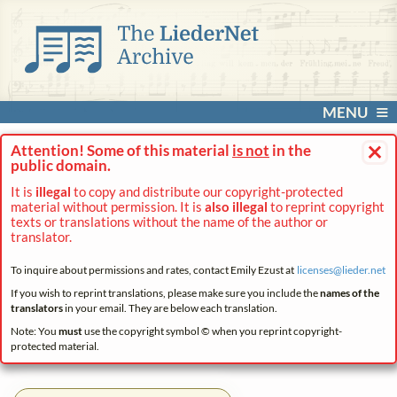
MENU
×
Attention! Some of this material
is not
in the
public domain.
It is
illegal
to copy and distribute our copyright-protected
material without permission. It is
also illegal
to reprint copyright
texts or translations without the name of the author or
translator.
To inquire about permissions and rates, contact Emily Ezust at
licenses@
lieder.
net
If you wish to reprint translations, please make sure you include the
names of the
translators
in your email. They are below each translation.
Note: You
must
use the copyright symbol © when you reprint copyright-
protected material.